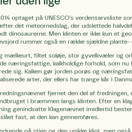
er uden lige
i 2014 optaget på UNESCO’s verdensarvsliste s
efter det meteornedslag, der udslettede halvde
ndt dinosaurerne. Men klinten er ikke kun et g
revsjord rummer også en række sjældne plante- 
g mælkeurt, filtet soløje, stor gyvelkvæler og 
p de næringsfattige, kalkholdige forhold, som nu
rede sig. Kalken gør jorden porøs og næringsfatt
aliserede arter, der ellers har trange kår i Danm
Fredningsnævnet fjernet den del af fredningen,
andbruget i bræmmen langs klinten. Efter en kl
ning genindsatte Klagenævnet imidlertid best
slået fast, at den kan gennemføres.
andrende på stien og den unikke klint, men også 