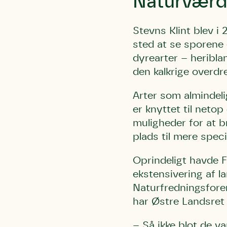
Naturværdi
Stevns Klint blev 
sted at se sporene 
dyrearter – heribla
den kalkrige overd
Arter som almindeli
er knyttet til neto
muligheder for at b
plads til mere speci
Oprindeligt havde 
ekstensivering af l
Naturfredningsfore
har Østre Landsret 
– Så ikke blot de v