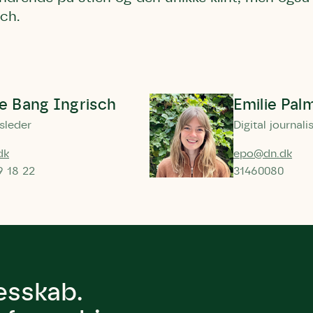
sch.
te Bang Ingrisch
Emilie Pal
sleder
Digital journali
dk
epo@dn.dk
9 18 22
31460080
lesskab.