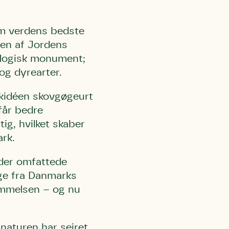
om verdens bedste
len af Jordens
eologisk monument;
og dyrearter.
orkidéen skovgøgeurt
 får bedre
ig, hvilket skaber
ark.
 der omfattede
age fra Danmarks
emmelsen – og nu
naturen har sejret,