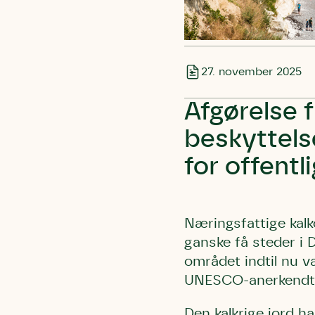
27. november 2025
Afgørelse 
beskyttels
for offentl
Næringsfattige kalk
ganske få steder i D
området indtil nu v
UNESCO-anerkendte 
Den kalkrige jord h