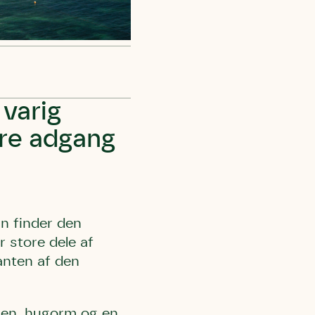
 varig
dre adgang
n finder den
r store dele af
anten af den
irben, hugorm og en