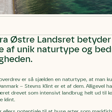
fra Østre Landsret betyder
e af unik naturtype og be
igheden.
overdrev er så sjælden en naturtype, at man ku
anmark – Stevns Klint er et af dem. Alligevel ha
æret drevet som intensivt landbrug helt ud til k
klint.
ar ellers potentiale til at huse arter som markf