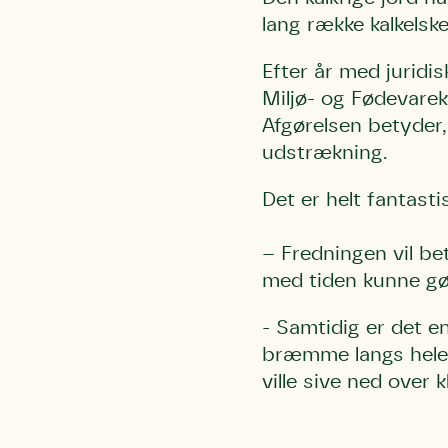
lang række kalkelsk
Efter år med juridi
Miljø- og Fødevare
Afgørelsen betyder,
Du skrive
Du skri
Du skriver 
udstrækning.
Storken t
Linie 
Første pun
Test
Det er helt fantast
Endelig er
Hjørr
et godt hj
Linie 
– Fredningen vil be
der nok er
med tiden kunne gør
af de dans
Den store 
- Samtidig er det e
brumbass
bræmme langs hele k
kalder den
ville sive ned over 
Andet pun
Humlebier 