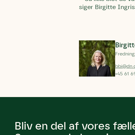
siger Birgitte Ingri
Birgit
Fredning
bbi@dn.
+45 61 6
Bliv en del af vores fæl