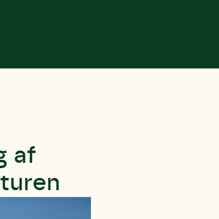
g af
aturen