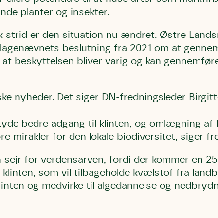
ende planter og insekter.
sk strid er den situation nu ændret. Østre Land
klagenævnets beslutning fra 2021 om at gennem
 at beskyttelsen bliver varig og kan gennemføres
Storken tilbage ti
Skriv under (hjø
r under på
ver under på
Sund Limfjord
under på
ilbage til Kolding
1
Fornavn
Fornavn
kt
Fornavn
iske nyheder. Det siger DN-fredningsleder Birgit
 kvashegnet også
ing
em for jordhumle,
Efternavn
Efternavn
2
tyde bedre adgang til klinten, og omlægning af la
Efternavn
 den mest kendte
e mirakler for den lokale biodiversitet, siger fr
ke humlebiarter.
humlebi – eller
Email
Email
n sejr for verdensarven, fordi der kommer en 2
Email
e som mange
linten, som vil tilbageholde kvælstof fra landb
.
klinten og medvirke til algedannelse og nedbrydn
kt
Telefon
Telefon
Telefon
bestøver effektivt