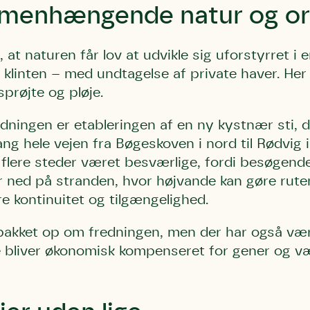
g afgrøder i din
menhængende natur og ord
Danmarks Naturfredningsforening
Danmarks Naturfredningsfore
Danmarks Naturfredningsforening må gerne 
kontakte mig med nyt om sagen samt
gerne kontakte mig med nyt om sagen
mig med nyt om sagen samt fremtidige
fremtidige underskriftindsamlinge
samt fremtidige underskriftin
 at naturen får lov at udvikle sig uforstyrret i
underskriftindsamlinger og andre stø
støttemuligheder. Jeg kan til enhver tid
og andre støttemuligheder. Jeg kan til
linten – med undtagelse af private haver. Her 
Jeg kan til enhver tid tilbagekalde d
tilbagekalde dette samtykke ved 
enhver tid tilbagekalde dette
at kontakte persondata@dn.dk
sprøjte og pløje.
persondata@dn.dk
ved at kontakte persond
Skriv under nu
edningen er etableringen af en ny kystnær sti, d
Skriv under nu
Skriv under nu
g hele vejen fra Bøgeskoven i nord til Rødvig i 
flere steder været besværlige, fordi besøgende
ler ned på stranden, hvor højvande kan gøre ru
re kontinuitet og tilgængelighed.
 bakket op om fredningen, men der har også væ
bliver økonomisk kompenseret for gener og væ