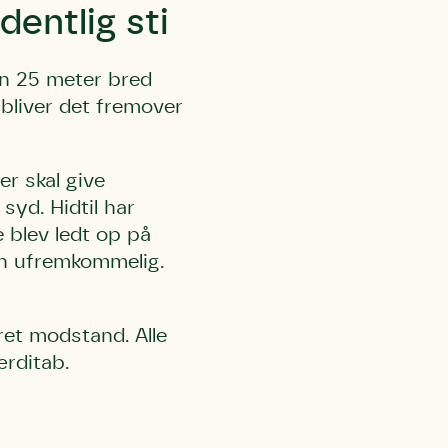
entlig sti
 må gerne
ning må
kontakte
r og andre
dsamlinger
 en 25 meter bred
ttemuligheder.
bliver det fremover
ette samtykke ved
at kontakte
 samtykke
ata@dn.dk
er skal give
syd. Hidtil har
 blev ledt op på
ten ufremkommelig.
ret modstand. Alle
rditab.