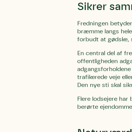
blomster o
Sikrer sam
have.
Fredningen betyder,
bræmme langs hele k
forbudt at gødske, 
En central del af fr
offentligheden adgan
adgangsforholdene 
trafikerede veje el
Den nye sti skal sik
Flere lodsejere har
berørte ejendomme 