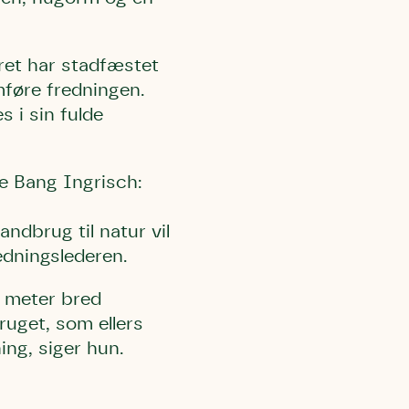
sret har stadfæstet
føre fredningen.
 i sin fulde
l Kolding
rring)
te Bang Ingrisch:
ndbrug til natur vil
edningslederen.
5 meter bred
ruget, som ellers
ing, siger hun.