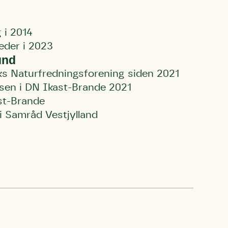
ette samtykke ved
at kontakte
 samtykke
ata@dn.dk
i 2014
eder i 2023
und
s Naturfredningsforening siden 2021
sen i DN Ikast-Brande 2021
st-Brande
 Samråd Vestjylland