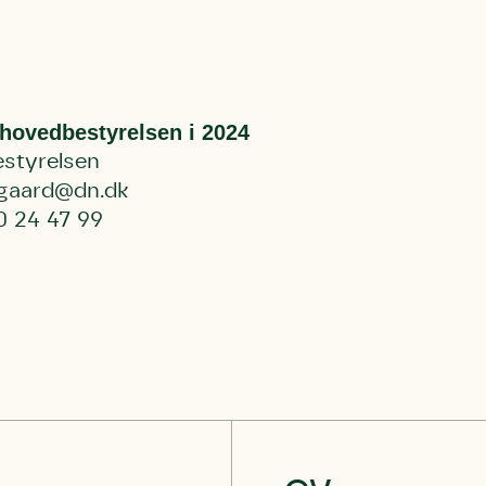
Storken tilbage ti
Skriv under (hjø
r under på
ver under på
Sund Limfjord
under på
ilbage til Kolding
1
Fornavn
Fornavn
kt
Fornavn
l hovedbestyrelsen i 2024
 kvashegnet også
ing
styrelsen
em for jordhumle,
Efternavn
Efternavn
2
Efternavn
gaard@dn.dk
 den mest kendte
0 24 47 99
ke humlebiarter.
humlebi – eller
Email
Email
Email
e som mange
.
kt
Telefon
Telefon
Telefon
bestøver effektivt
g afgrøder i din
Danmarks Naturfredningsforening
Danmarks Naturfredningsfore
Danmarks Naturfredningsforening må gerne 
kontakte mig med nyt om sagen samt
gerne kontakte mig med nyt om sagen
mig med nyt om sagen samt fremtidige
fremtidige underskriftindsamlinge
samt fremtidige underskriftin
underskriftindsamlinger og andre stø