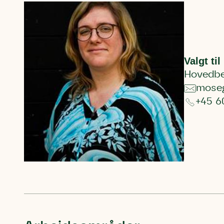
Du skrive
Du skri
Du skriver 
Storken t
Linie 
Første pun
Test
Valgt ti
Endelig er
Hjørr
Hovedbe
et godt hj
Linie 
mose
der nok er
+45 6
af de dans
Den store 
brumbass
kalder den
Andet pun
Humlebier 
blomster o
have.