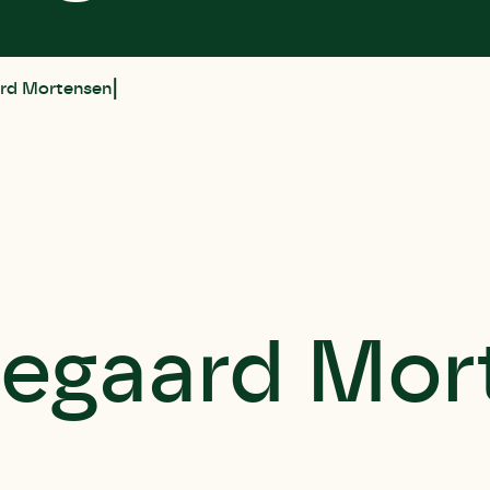
rd Mortensen
egaard Mor