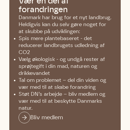
Vær en del af
forandringen
Danmark har brug for et nyt landbrug.
Heldigvis kan du selv gøre noget for
at skubbe på udviklingen:
Skriv under (hjørring)
Sund Limfjord
Storken tilbage til Kolding
Spis mere plantebaseret - det
Fornavn
Fornavn
Fornavn
reducerer landbrugets udledning af
CO2
Vælg økologisk - og undgå rester af
Efternavn
Efternavn
Efternavn
sprøjtegift i din mad, naturen og
drikkevandet
Tal om problemet – del din viden og
Email
Email
Email
vær med til at skabe forandring
Støt DN’s arbejde – bliv medlem og
vær med til at beskytte Danmarks
Telefon
Telefon
Telefon
natur.
Bliv medlem
Danmarks Naturfredningsforening må gerne
Danmarks Naturfredningsforening må gerne
Danmarks Naturfredningsforening må gerne
kontakte mig med nyt om sagen samt fremtidige
kontakte mig med nyt om sagen samt fremtidige
kontakte mig med nyt om sagen samt fremtidige