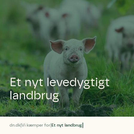
Et nyt levedygtigt
landbrug
dn.dk
Vi kæmper for
Et nyt landbrug