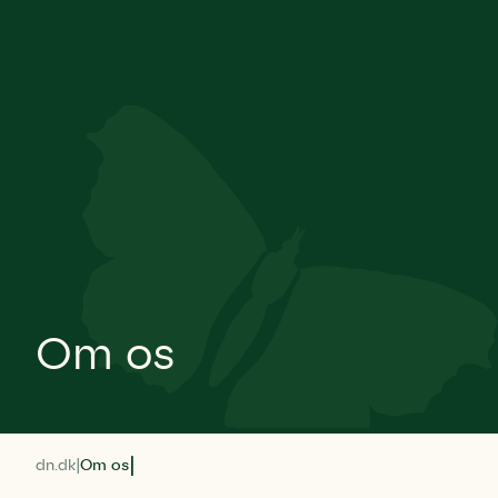
Om os
dn.dk
Om os