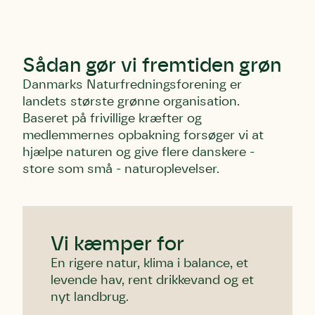
Første punkt
Linie 1
Storken tilbage til Kolding
Test
Endelig er kvashegnet også et godt
Hjørring
hjem for jordhumle, der nok er den
Linie 2
mest kendte af de danske
Sådan gør vi fremtiden grøn
humlebiarter. Den store humlebi –
Danmarks Naturfredningsforening er
eller brumbasse som mange kalder
landets største grønne organisation.
den.
Baseret på frivillige kræfter og
Andet punkt
medlemmernes opbakning forsøger vi at
Humlebier bestøver effektivt
hjælpe naturen og give flere danskere -
blomster og afgrøder i din have.
store som små - naturoplevelser.
Vi kæmper for
En rigere natur, klima i balance, et
levende hav, rent drikkevand og et
nyt landbrug.