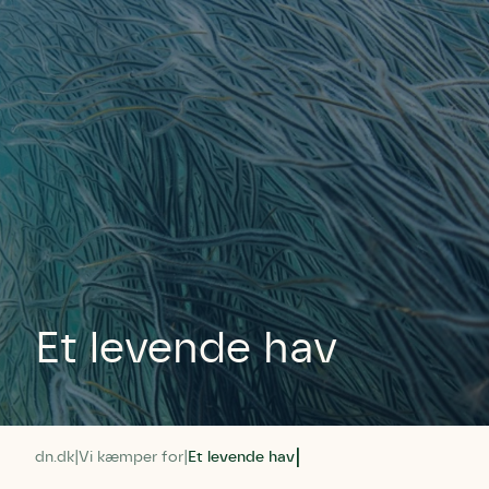
Et levende hav
dn.dk
Vi kæmper for
Et levende hav