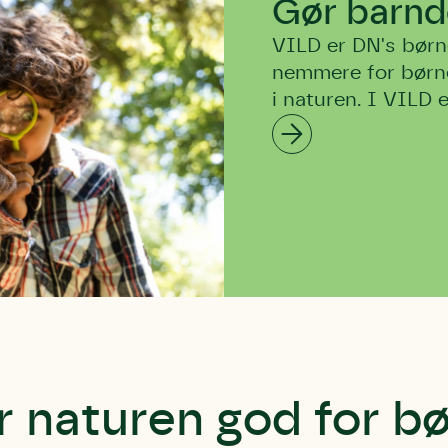
Gør barn
VILD er DN's børne
nemmere for børnef
i naturen. I VILD 
r naturen god for b