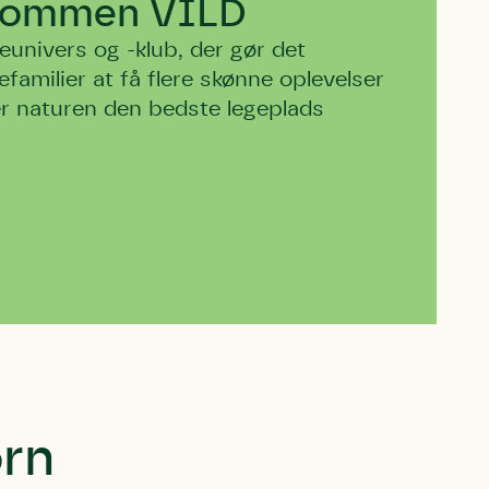
dommen VILD
univers og -klub, der gør det
amilier at få flere skønne oplevelser
er naturen den bedste legeplads
ørn