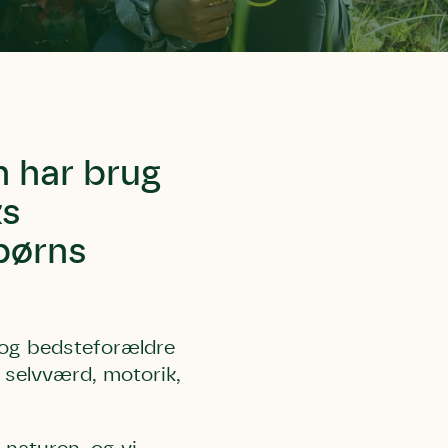
n har brug
ks
 børns
 og bedsteforældre
s selvværd, motorik,