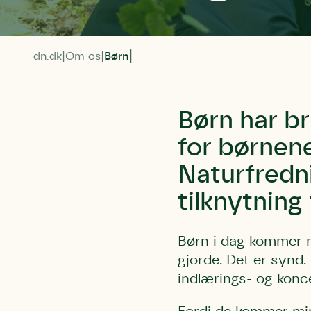
dn.dk
Om os
Børn
Børn har br
for børnen
Naturfredni
tilknytning 
Børn i dag kommer m
gjorde. Det er synd.
indlærings- og konc