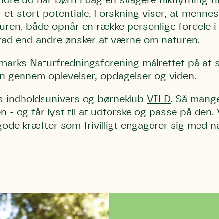
re ud har børn i dag en svagere tilknytning til
af et stort potentiale. Forskning viser, at menne
uren, både opnår en række personlige fordele i f
 grad end andre ønsker at værne om naturen.
marks Naturfredningsforening målrettet på at 
ren gennem oplevelser, opdagelser og viden.
s indholdsunivers og børneklub
VILD
. Så mange
n - og får lyst til at udforske og passe på den. 
de kræfter som frivilligt engagerer sig med nat