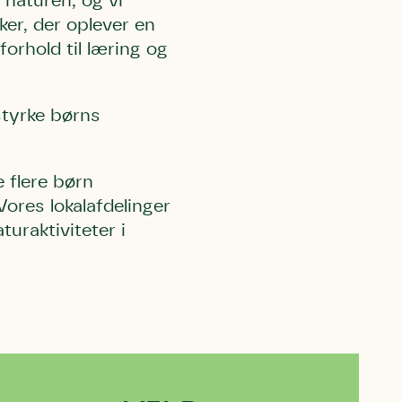
 naturen, og vi
sker, der oplever en
orhold til læring og
styrke børns
 flere børn
Vores lokalafdelinger
uraktiviteter i