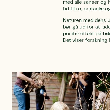
med alle sanser og hv
Humlebier 
tid til ro, omtanke o
blomster o
have.
Naturen med dens uf
bør gå ud for at lad
positiv effekt på b
Det viser forskning 