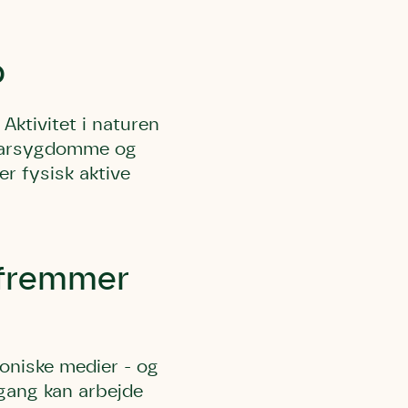
p
 Aktivitet i naturen
ekarsygdomme og
l Kolding
rring)
er fysisk aktive
 fremmer
roniske medier - og
 gang kan arbejde