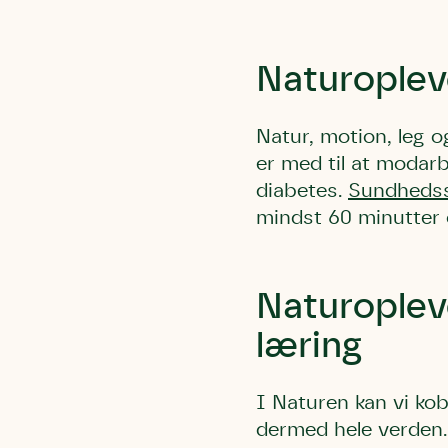
Naturoplev
Natur, motion, leg og
er med til at moda
Du skrive
Du skri
Du skriver 
diabetes.
Sundhedss
Storken t
Linie 
mindst 60 minutter 
Første pun
Test
Endelig er
Hjørr
et godt hj
Linie 
Naturoplev
der nok er
af de dans
læring
Den store 
brumbass
I Naturen kan vi kob
kalder den
dermed hele verden.
Andet pun