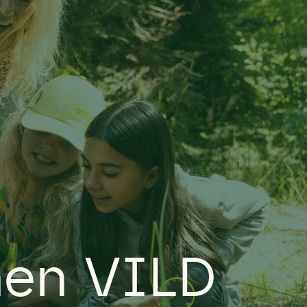
men VILD