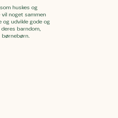
, som huskes og
e vil noget sammen
e og udvikle gode og
a deres barndom,
g børnebørn.