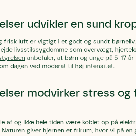
elser udvikler en sund kro
 frisk luft er vigtigt i et godt og sundt børneliv.
rbejde livsstilssygdomme som overvægt, hjert
Storken tilbage ti
Skriv under (hjø
r under på
ver under på
Sund Limfjord
under på
tyrelsen
anbefaler, at børn og unge på 5-17 år 
ilbage til Kolding
1
Fornavn
Fornavn
om dagen ved moderat til høj intensitet.
kt
Fornavn
 kvashegnet også
ing
em for jordhumle,
Efternavn
Efternavn
2
Efternavn
elser modvirker stress og
 den mest kendte
ke humlebiarter.
humlebi – eller
Email
Email
Email
e som mange
le af og ikke hele tiden være koblet op på elekt
.
 Naturen giver hjernen et frirum, hvor vi på en
kt
Telefon
Telefon
Telefon