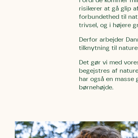
Fordi de kommer mind
risikerer at gå glip 
forbundethed til nat
trivsel, og i højere
Derfor arbejder Dan
tilknytning til natu
Det gør vi med vore
begejstres af nature
har også en masse go
børnehøjde.