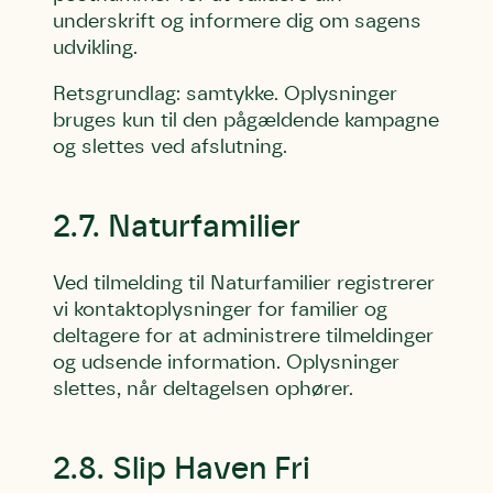
underskrift og informere dig om sagens
udvikling.
Retsgrundlag: samtykke. Oplysninger
bruges kun til den pågældende kampagne
og slettes ved afslutning.
Skriv under (hjørring)
Sund Limfjord
Storken tilbage til Kolding
Fornavn
Fornavn
Fornavn
2.7. Naturfamilier
Ved tilmelding til Naturfamilier registrerer
Efternavn
Efternavn
Efternavn
vi kontaktoplysninger for familier og
deltagere for at administrere tilmeldinger
og udsende information. Oplysninger
Email
Email
Email
slettes, når deltagelsen ophører.
Telefon
Telefon
Telefon
2.8. Slip Haven Fri