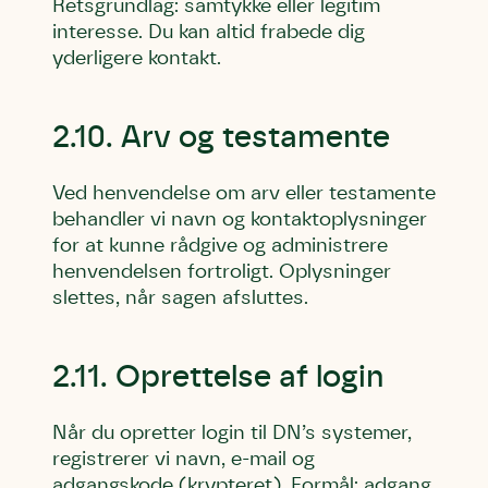
blomster og afgrøder i din have.
Retsgrundlag: samtykke eller legitim
interesse. Du kan altid frabede dig
yderligere kontakt.
2.10. Arv og testamente
Ved henvendelse om arv eller testamente
behandler vi navn og kontaktoplysninger
for at kunne rådgive og administrere
henvendelsen fortroligt. Oplysninger
slettes, når sagen afsluttes.
2.11. Oprettelse af login
Når du opretter login til DN’s systemer,
registrerer vi navn, e-mail og
adgangskode (krypteret). Formål: adgang