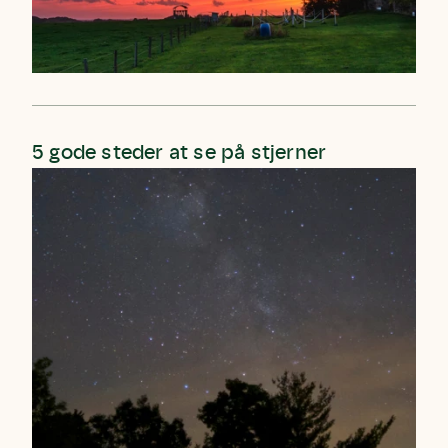
5 gode steder at se på stjerner
Skriv under (hjørring)
Sund Limfjord
Storken tilbage til Kolding
Fornavn
Fornavn
Fornavn