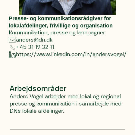
Presse- og kommunikationsrådgiver for
lokalafdelinger, frivillige og organisation
Kommunikation, presse og kampagner
Skriv under (hjørring)
Sund Limfjord
Storken tilbage til Kolding
anders@dn.dk
Fornavn
Fornavn
Fornavn
+ 45 31 19 32 11
https://www.linkedin.com/in/andersvogel/
Efternavn
Efternavn
Efternavn
Email
Email
Email
Arbejdsområder
Anders Vogel arbejder med lokal og regional
presse og kommunikation i samarbejde med
Telefon
Telefon
Telefon
DNs lokale afdelinger.
Danmarks Naturfredningsforening må gerne
Danmarks Naturfredningsforening må gerne
Danmarks Naturfredningsforening må gerne