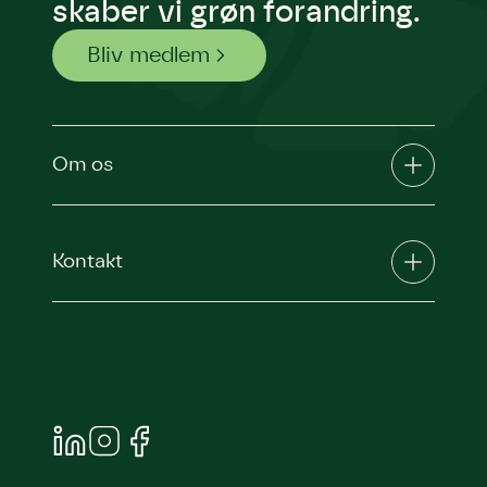
skaber vi grøn forandring.
Andet punkt
Humlebier bestøver effektivt
Bliv medlem
blomster og afgrøder i din have.
Om os
Kontakt