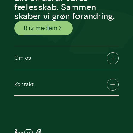
den.
fællesskab. Sammen
Andet punkt
skaber vi grøn forandring.
Humlebier bestøver effektivt
blomster og afgrøder i din have.
Bliv medlem
Om os
Kontakt