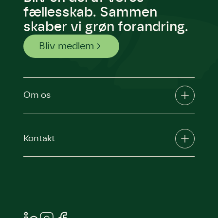
den.
fællesskab. Sammen
Andet punkt
skaber vi grøn forandring.
Humlebier bestøver effektivt
blomster og afgrøder i din have.
Bliv medlem
Om os
Kontakt