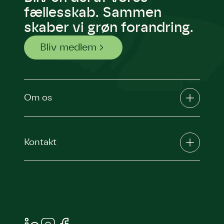
den.
fællesskab. Sammen
Andet punkt
skaber vi grøn forandring.
Humlebier bestøver effektivt
blomster og afgrøder i din have.
Bliv medlem
Om os
Kontakt