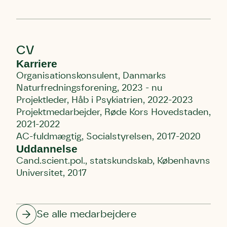
Hjørring
hjem for jordhumle, der nok er den
Linie 2
mest kendte af de danske
humlebiarter. Den store humlebi –
eller brumbasse som mange kalder
CV
den.
Karriere
Andet punkt
Organisationskonsulent, Danmarks
Humlebier bestøver effektivt
Naturfredningsforening, 2023 - nu
blomster og afgrøder i din have.
Projektleder, Håb i Psykiatrien, 2022-2023
Projektmedarbejder, Røde Kors Hovedstaden,
2021-2022
AC-fuldmægtig, Socialstyrelsen, 2017-2020
Uddannelse
Cand.scient.pol., statskundskab, Københavns
Universitet, 2017
Se alle medarbejdere