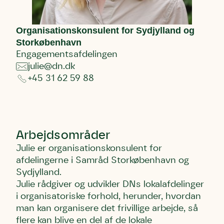
Organisationskonsulent for Sydjylland og
Storkøbenhavn
Engagementsafdelingen
julie@dn.dk
+45 31 62 59 88
Arbejdsområder
Julie er organisationskonsulent for
afdelingerne i Samråd Storkøbenhavn og
Sydjylland.
Skriv under (hjørring)
Sund Limfjord
Storken tilbage til Kolding
Julie rådgiver og udvikler DNs lokalafdelinger
Fornavn
Fornavn
Fornavn
i organisatoriske forhold, herunder, hvordan
man kan organisere det frivillige arbejde, så
flere kan blive en del af de lokale
Efternavn
Efternavn
Efternavn