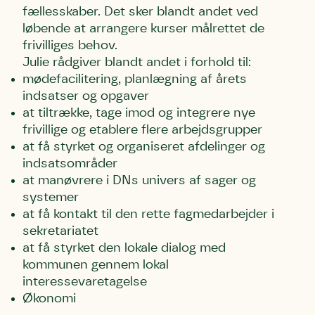
fællesskaber. Det sker blandt andet ved
løbende at arrangere kurser målrettet de
frivilliges behov.
Email
Email
Email
Julie rådgiver blandt andet i forhold til:
mødefacilitering, planlægning af årets
indsatser og opgaver
Telefon
Telefon
Telefon
at tiltrække, tage imod og integrere nye
frivillige og etablere flere arbejdsgrupper
at få styrket og organiseret afdelinger og
Danmarks Naturfredningsforening må gerne
Danmarks Naturfredningsforening må gerne
Danmarks Naturfredningsforening må gerne
indsatsområder
kontakte mig med nyt om sagen samt fremtidige
kontakte mig med nyt om sagen samt fremtidige
kontakte mig med nyt om sagen samt fremtidige
underskriftindsamlinger og andre støttemuligheder.
underskriftindsamlinger og andre støttemuligheder.
underskriftindsamlinger og andre støttemuligheder.
at manøvrere i DNs univers af sager og
Jeg kan til enhver tid tilbagekalde dette samtykke
Jeg kan til enhver tid tilbagekalde dette samtykke
Jeg kan til enhver tid tilbagekalde dette samtykke
systemer
ved at kontakte persondata@dn.dk
ved at kontakte persondata@dn.dk
ved at kontakte persondata@dn.dk
at få kontakt til den rette fagmedarbejder i
sekretariatet
Skriv under nu
Skriv under nu
Skriv under nu
at få styrket den lokale dialog med
kommunen gennem lokal
Du skriver under på
Du skriver under på
Du skriver under på
interessevaretagelse
Første punkt
Linie 1
Storken tilbage til Kolding
Økonomi
Test
Endelig er kvashegnet også et godt