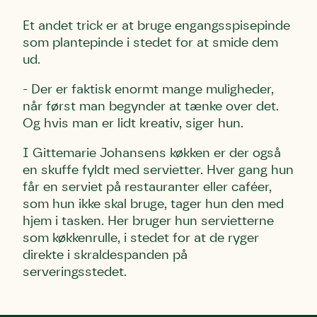
Et andet trick er at bruge engangsspisepinde
som plantepinde i stedet for at smide dem
Efternavn
Efternavn
Efternavn
ud.
- Der er faktisk enormt mange muligheder,
Email
Email
Email
når først man begynder at tænke over det.
Og hvis man er lidt kreativ, siger hun.
Telefon
Telefon
Telefon
I Gittemarie Johansens køkken er der også
en skuffe fyldt med servietter. Hver gang hun
får en serviet på restauranter eller caféer,
Danmarks Naturfredningsforening må gerne
Danmarks Naturfredningsforening må gerne
Danmarks Naturfredningsforening må gerne
som hun ikke skal bruge, tager hun den med
kontakte mig med nyt om sagen samt fremtidige
kontakte mig med nyt om sagen samt fremtidige
kontakte mig med nyt om sagen samt fremtidige
hjem i tasken. Her bruger hun servietterne
underskriftindsamlinger og andre støttemuligheder.
underskriftindsamlinger og andre støttemuligheder.
underskriftindsamlinger og andre støttemuligheder.
Jeg kan til enhver tid tilbagekalde dette samtykke
Jeg kan til enhver tid tilbagekalde dette samtykke
Jeg kan til enhver tid tilbagekalde dette samtykke
som køkkenrulle, i stedet for at de ryger
ved at kontakte persondata@dn.dk
ved at kontakte persondata@dn.dk
ved at kontakte persondata@dn.dk
direkte i skraldespanden på
serveringsstedet.
Skriv under nu
Skriv under nu
Skriv under nu
Du skriver under på
Du skriver under på
Du skriver under på