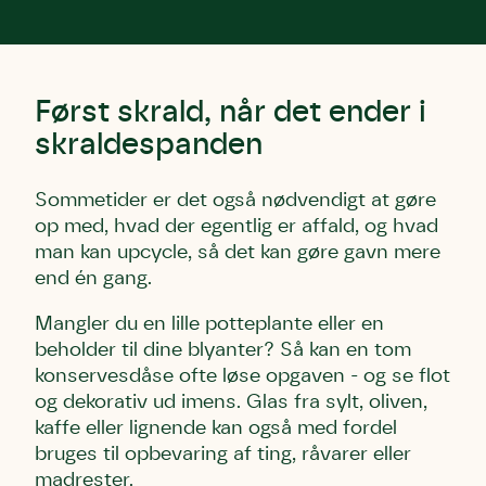
Først skrald, når det ender i
skraldespanden
Sommetider er det også nødvendigt at gøre
op med, hvad der egentlig er affald, og hvad
man kan upcycle, så det kan gøre gavn mere
end én gang.
Mangler du en lille potteplante eller en
beholder til dine blyanter? Så kan en tom
konservesdåse ofte løse opgaven - og se flot
og dekorativ ud imens. Glas fra sylt, oliven,
kaffe eller lignende kan også med fordel
Skriv under (hjørring)
Sund Limfjord
Storken tilbage til Kolding
bruges til opbevaring af ting, råvarer eller
Fornavn
Fornavn
Fornavn
madrester.