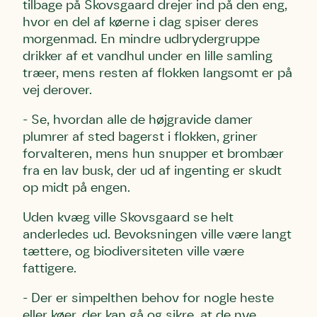
tilbage på Skovsgaard drejer ind på den eng,
hvor en del af køerne i dag spiser deres
morgenmad. En mindre udbrydergruppe
drikker af et vandhul under en lille samling
træer, mens resten af flokken langsomt er på
vej derover.
- Se, hvordan alle de højgravide damer
plumrer af sted bagerst i flokken, griner
forvalteren, mens hun snupper et brombær
fra en lav busk, der ud af ingenting er skudt
op midt på engen.
Uden kvæg ville Skovsgaard se helt
anderledes ud. Bevoksningen ville være langt
tættere, og biodiversiteten ville være
fattigere.
- Der er simpelthen behov for nogle heste
eller køer, der kan gå og sikre, at de nye