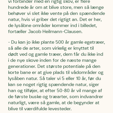
vi forbinder med en rigtig skov, er flere
hundrede år om at blive store, men så længe
behøver vi slet ikke vente på den spændende
natur, hvis vi griber det rigtigt an. Det er her,
de lysåbne områder kommer ind i billedet,
fortæller Jacob Heilmann-Clausen.
- Du kan jo ikke plante 500 år gamle egetræer,
så alle de arter, som virkelig er knyttet til
dødt ved og gamle træer, dem får du ikke ind
i de nye skove inden for de næste mange
generationer. Det største potentiale på den
korte bane er at give plads til vådområder og
lysåben natur. Så taler vi 5 eller 10 år, før du
kan se noget rigtig spændende natur, siger
han og tilføjer, at efter 50-80 år vil mange af
de første buske og træarter, som indvandrer
naturligt, være så gamle, at de begynder at
blive til værdifulde levesteder.