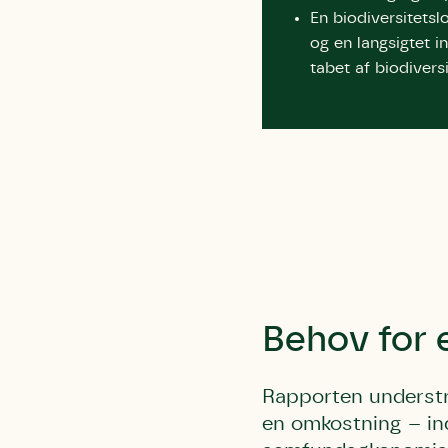
En biodiversitetsl
og en langsigtet i
tabet af biodivers
Behov for 
Rapporten understre
en omkostning – in