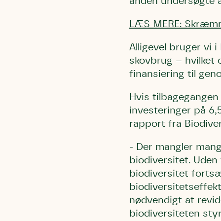
anden undersøgte ar
LÆS MERE: Skræmmen
Alligevel bruger vi 
skovbrug – hvilket 
finansiering til ge
Hvis tilbagegangen 
investeringer på 6,5 
rapport fra Biodiver
- Der mangler mang
biodiversitet. Uden 
biodiversitet forts
biodiversitetseffek
nødvendigt at revid
biodiversiteten sty