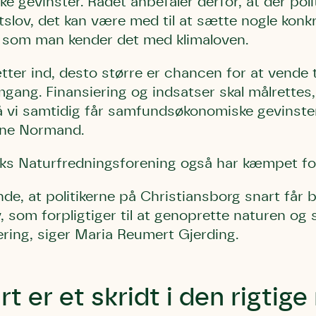
gevinster. Rådet anbefaler derfor, at der poli
etslov, det kan være med til at sætte nogle konk
 som man kender det med klimaloven.
ætter ind, desto større er chancen for at vende 
emgang. Finansiering og indsatser skal målrettes
å vi samtidig får samfundsøkonomiske gevinster
igne Normand.
 Naturfredningsforening også har kæmpet for
nde, at politikerne på Christiansborg snart får 
, som forpligtiger til at genoprette naturen og 
ring, siger Maria Reumert Gjerding.
t er et skridt i den rigtige