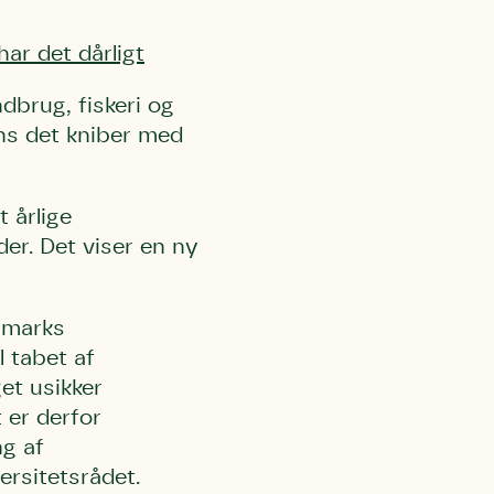
ar det dårligt
ndbrug, fiskeri og
ens det kniber med
 årlige
rder. Det viser en ny
nmarks
l tabet af
et usikker
 er derfor
ng af
ersitetsrådet.