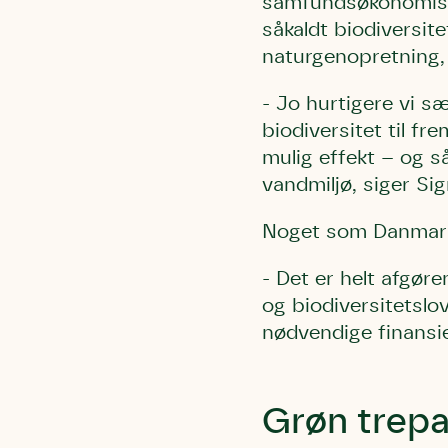
samfundsøkonomiske 
såkaldt biodiversit
naturgenopretning,
- Jo hurtigere vi s
biodiversitet til fr
mulig effekt – og s
vandmiljø, siger S
Noget som Danmarks
- Det er helt afgøre
og biodiversitetslov
nødvendige finansie
Grøn trepar