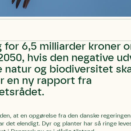
 for 6,5 milliarder kroner 
050, hvis den negative udvi
 natur og biodiversitet sk
r en ny rapport fra
etsrådet.
den, at en opgørelse fra den danske regeringen t
r det elendigt. Dyr og planter har så ringe leve