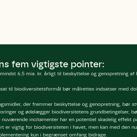
bestøver effektivt
g afgrøder i din
Danmarks Naturfredningsforening
Danmarks Naturfredningsfore
Danmarks Naturfredningsforening må gerne 
kontakte mig med nyt om sagen samt
gerne kontakte mig med nyt om sagen
mig med nyt om sagen samt fremtidige
fremtidige underskriftindsamlinge
samt fremtidige underskriftin
underskriftindsamlinger og andre stø
støttemuligheder. Jeg kan til enhver tid
og andre støttemuligheder. Jeg kan til
Jeg kan til enhver tid tilbagekalde d
tilbagekalde dette samtykke ved 
enhver tid tilbagekalde dette
at kontakte persondata@dn.dk
persondata@dn.dk
ved at kontakte persond
s fem vigtigste pointer:
Skriv under nu
Skriv under nu
Skriv under nu
ndst 6,5 mia. kr. årligt til beskyttelse og genopretning af 
fsat til biodiversitetsformål bør målrettes indsatser med 
gsmidler, der fremmer beskyttelse og genopretning, bør st
foringer og ødelægger biodiversitetens grundbetingelser, bø
nuværende incitamenter har en potentiel skadelig effekt på
t er vigtig for biodiversiteten i havet, men kan med den 
mplementering kun i begrænset omfang bidrage.