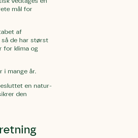
tisk vedtages en
rete mål for
tabet af
, så de har størst
 for klima og
 i mange år.
besluttet en natur-
sikrer den
 retning