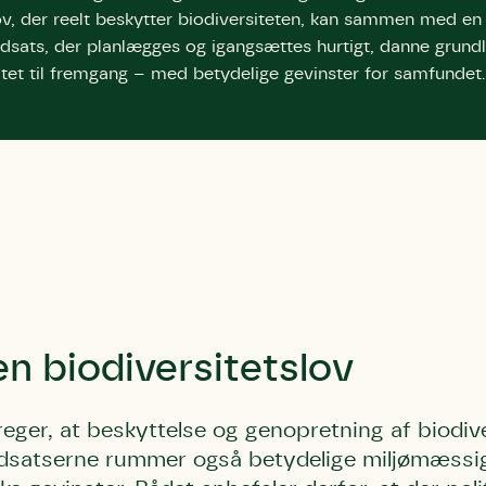
ov, der reelt beskytter biodiversiteten, kan sammen med en 
ndsats, der planlægges og igangsættes hurtigt, danne grund
itet til fremgang – med betydelige gevinster for samfundet.
en biodiversitetslov
ger, at beskyttelse og genopretning af biodive
dsatserne rummer også betydelige miljømæssi