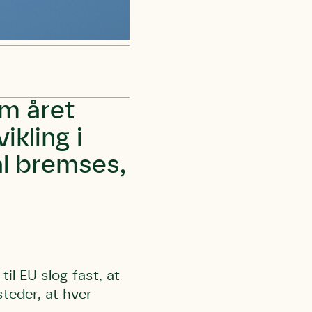
om året
kling i
al bremses,
il EU slog fast, at
steder, at hver