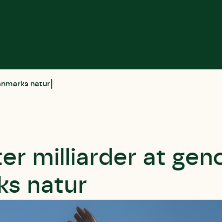
Danmarks natur
er milliarder at gen
s natur