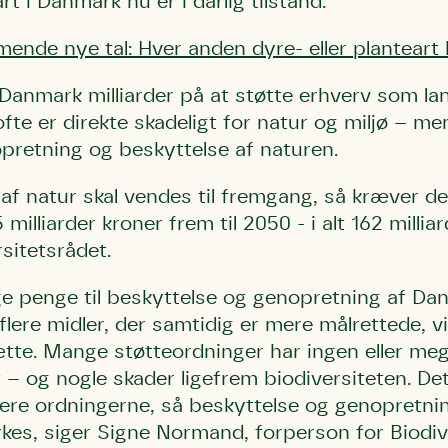
t i Danmark nu er i dårlig tilstand.
de nye tal: Hver anden dyre- eller planteart h
i Danmark milliarder på at støtte erhverv som la
ofte er direkte skadeligt for natur og miljø – m
nopretning og beskyttelse af naturen.
af natur skal vendes til fremgang, så kræver det
milliarder kroner frem til 2050 - i alt 162 millia
sitetsrådet.
e penge til beskyttelse og genopretning af Da
flere midler, der samtidig er mere målrettede, vi
ætte. Mange støtteordninger har ingen eller meg
t – og nogle skader ligefrem biodiversiteten. Det
ere ordningerne, så beskyttelse og genopretni
rkes, siger Signe Normand, forperson for Biodiv