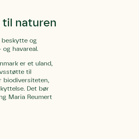
til naturen
t beskytte og
 og havareal.
l Kolding
rring)
nmark er et uland,
sstøtte til
r biodiversiteten,
kyttelse. Det bør
ing Maria Reumert