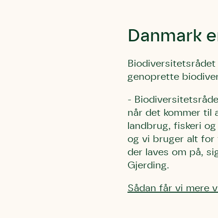
Danmark er
Biodiversitetsrådet
genoprette biodiver
Du skrive
Du skri
Du skriver 
- Biodiversitetsrå
Storken t
Linie 
Første pun
når det kommer til a
Test
Endelig er
landbrug, fiskeri og
Hjørr
et godt hj
og vi bruger alt fo
Linie 
der nok er
der laves om på, s
af de dans
Gjerding.
Den store 
brumbass
Sådan får vi mere v
kalder den
Andet pun