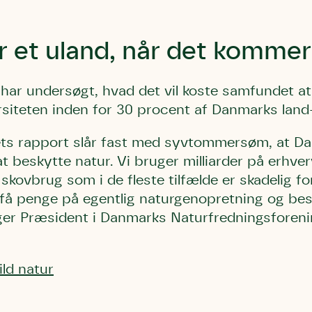
 et uland, når det kommer 
 har undersøgt, hvad det vil koste samfundet a
siteten inden for 30 procent af Danmarks land-
Storken tilbage ti
Skriv under (hjø
r under på
ver under på
Sund Limfjord
under på
dets rapport slår fast med syvtommersøm, at Da
ilbage til Kolding
1
Fornavn
Fornavn
kt
Fornavn
t beskytte natur. Vi bruger milliarder på erhverv
 kvashegnet også
 skovbrug som i de fleste tilfælde er skadelig fo
ing
em for jordhumle,
r få penge på egentlig naturgenopretning og bes
Efternavn
Efternavn
2
Efternavn
 den mest kendte
iger Præsident i Danmarks Naturfredningsforen
ke humlebiarter.
humlebi – eller
Email
Email
Email
e som mange
ild natur
.
kt
Telefon
Telefon
Telefon