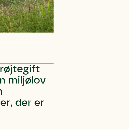
øjtegift
m miljølov
n
r, der er