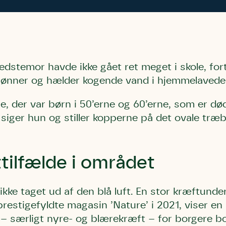
dstemor havde ikke gået ret meget i skole, for
ønner og hælder kogende vand i hjemmelavede
e, der var børn i 50’erne og 60’erne, som er død
, siger hun og stiller kopperne på det ovale træb
ttilfælde i området
kke taget ud af den blå luft. En stor kræftunde
 prestigefyldte magasin ’Nature’ i 2021, viser e
 – særligt nyre- og blærekræft – for borgere b