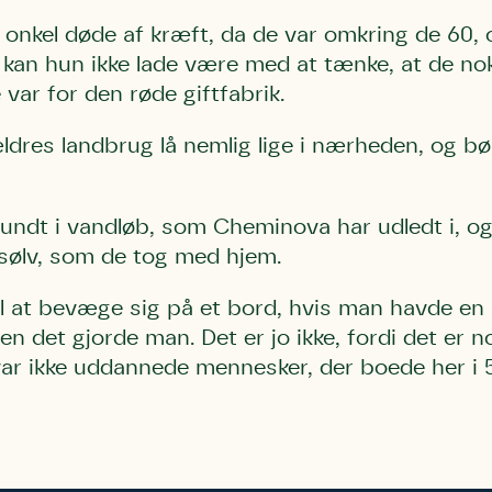
onkel døde af kræft, da de var omkring de 60,
kan hun ikke lade være med at tænke, at de no
 var for den røde giftfabrik.
res landbrug lå nemlig lige i nærheden, og børn
Storken tilbage ti
Skriv under (hjø
r under på
ver under på
Sund Limfjord
under på
rundt i vandløb, som Cheminova har udledt i, og
ilbage til Kolding
1
Fornavn
Fornavn
kt
Fornavn
ølv, som de tog med hjem.
 kvashegnet også
ing
em for jordhumle,
il at bevæge sig på et bord, hvis man havde en
Efternavn
Efternavn
2
Efternavn
 den mest kendte
men det gjorde man. Det er jo ikke, fordi det er n
ke humlebiarter.
 var ikke uddannede mennesker, der boede her i 
humlebi – eller
Email
Email
Email
e som mange
.
kt
Telefon
Telefon
Telefon