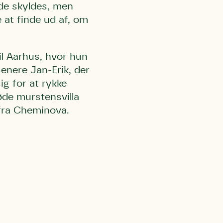
lde skyldes, men
 at finde ud af, om
il Aarhus, hvor hun
enere Jan-Erik, der
ig for at rykke
røde murstensvilla
 fra Cheminova.