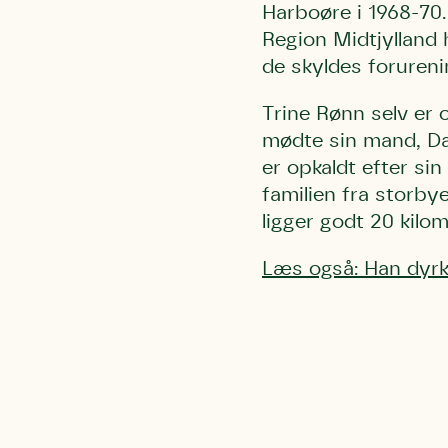
Harboøre i 1968-70.
Region Midtjylland 
de skyldes forureni
Trine Rønn selv er 
mødte sin mand, Dan
er opkaldt efter sin
familien fra storby
ligger godt 20 kilo
Læs også: Han dyrke