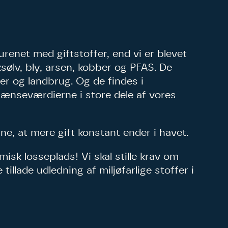
 må gerne
ning må
kontakte
urenet med giftstoffer, end vi er blevet
r og andre
dsamlinger
ttemuligheder.
ksølv, bly, arsen, kobber og PFAS. De
ette samtykke ved
at kontakte
 samtykke
er og landbrug. Og de findes i
ata@dn.dk
rænseværdierne i store dele af vores
kerne, at mere gift konstant ender i havet.
isk losseplads! Vi skal stille krav om
tillade udledning af miljøfarlige stoffer i