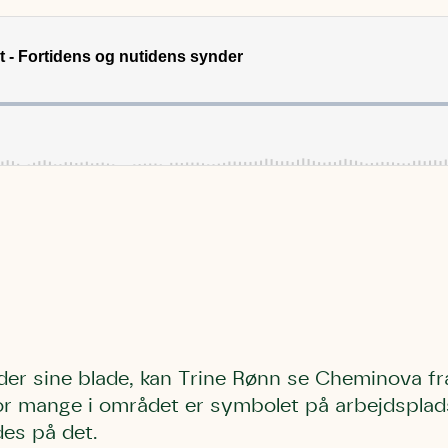
er sine blade
, kan Trine Rønn se Cheminova fr
or mange i området er symbolet på arbejdsplads
es på det.