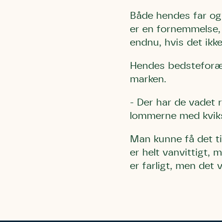
Både hendes far og 
er en fornemmelse, 
endnu, hvis det ikke
Hendes bedsteforæld
marken.
Du skrive
Du skri
Du skriver 
- Der har de vadet 
Storken t
Linie 
Første pun
lommerne med kviks
Test
Endelig er
Hjørr
et godt hj
Man kunne få det t
Linie 
der nok er
er helt vanvittigt, 
af de dans
er farligt, men det
Den store 
brumbass
kalder den
Andet pun