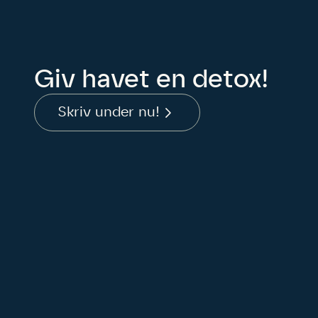
Humlebier 
blomster o
have.
Giv havet en detox!
Skriv under nu!