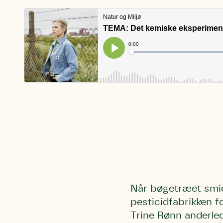
Når bøgetræet smid
pesticidfabrikken f
Trine Rønn anderled