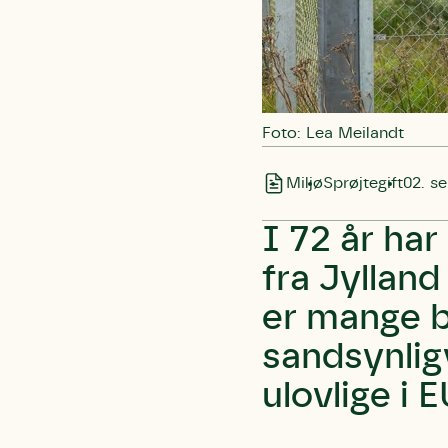
Foto: Lea Meilandt
Miljø
Sprøjtegift
02. s
I 72 år ha
fra Jylland
er mange b
sandsynlig
ulovlige i E