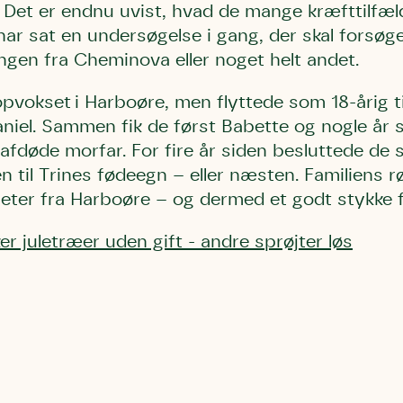
 Det er endnu uvist, hvad de mange kræfttilfæ
har sat en undersøgelse i gang, der skal forsøge
ngen fra Cheminova eller noget helt andet.
opvokset i Harboøre, men flyttede som 18-årig t
iel. Sammen fik de først Babette og nogle år s
 afdøde morfar. For fire år siden besluttede de s
en til Trines fødeegn – eller næsten. Familiens 
meter fra Harboøre – og dermed et godt stykke
r juletræer uden gift - andre sprøjter løs