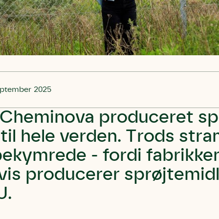
eptember 2025
r Cheminova produceret spr
 til hele verden. Trods stra
ekymrede - fordi fabrikke
vis producerer sprøjtemidle
U.