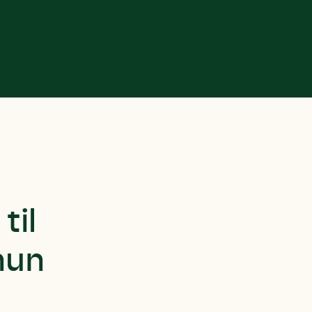
til
hun