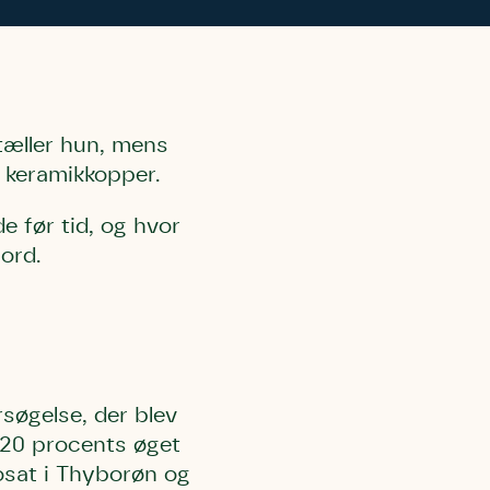
tæller hun, mens
 keramikkopper.
e før tid, og hvor
ord.
rsøgelse, der blev
n 20 procents øget
osat i Thyborøn og