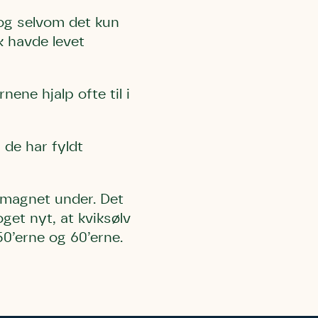
 og selvom det kun
k havde levet
ene hjalp ofte til i
l Kolding
rring)
 de har fyldt
 magnet under. Det
oget nyt, at kviksølv
50’erne og 60’erne.