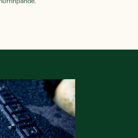
 muffinpande.
l Kolding
rring)