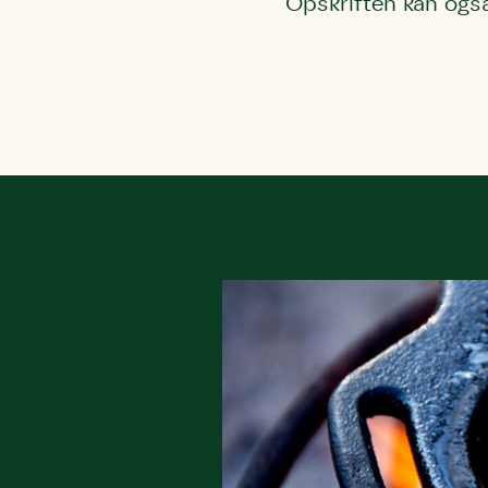
Opskriften kan også
Du skrive
Du skri
Du skriver 
Storken t
Linie 
Første pun
Test
Endelig er
Hjørr
et godt hj
Linie 
der nok er
af de dans
Den store 
brumbass
kalder den
Andet pun