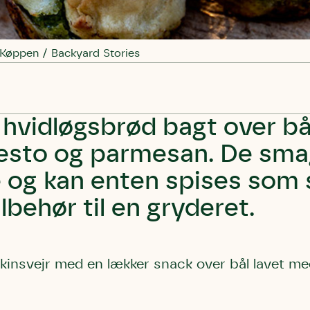
 Køppen / Backyard Stories
hvidløgsbrød bagt over b
esto og parmesan. De sma
 og kan enten spises som
ilbehør til en gryderet.
skinsvejr med en lækker snack over bål lavet me