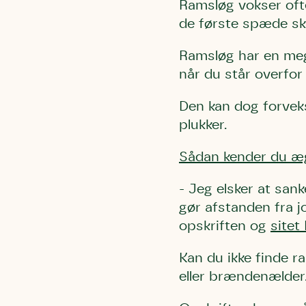
Ramsløg vokser ofte
de første spæde sk
Ramsløg har en meget
når du står overfor
Den kan dog forveks
plukker.
Sådan kender du æg
- Jeg elsker at san
gør afstanden fra j
opskriften og
sitet
Kan du ikke finde r
eller brændenælder