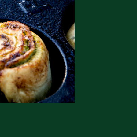
 må gerne
ning må
kontakte
r og andre
dsamlinger
ttemuligheder.
ette samtykke ved
at kontakte
 samtykke
ata@dn.dk