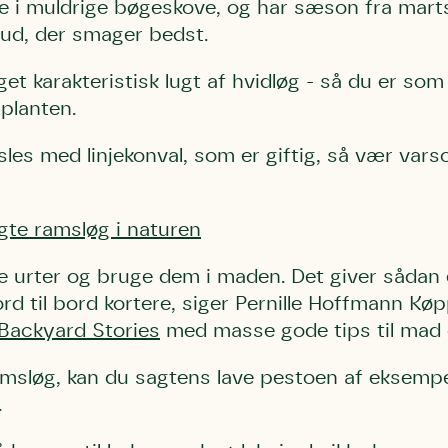
 i muldrige bøgeskove, og har sæson fra marts 
ud, der smager bedst.
 karakteristisk lugt af hvidløg - så du er som re
 planten.
les med linjekonval, som er giftig, så vær var
te ramsløg i naturen
ke urter og bruge dem i maden. Det giver sådan 
ord til bord kortere, siger Pernille Hoffmann Kø
 Backyard Stories
med masse gode tips til mad 
amsløg, kan du sagtens lave pestoen af eksempe
.