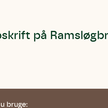
skrift på Ramsløgb
du bruge: