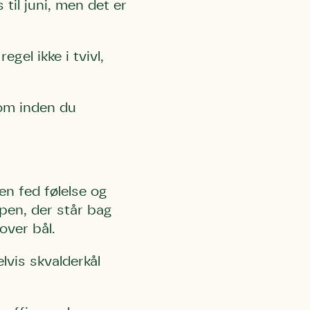
til juni, men det er
gel ikke i tvivl,
som inden du
en fed følelse og
ppen, der står bag
over bål.
lvis skvalderkål