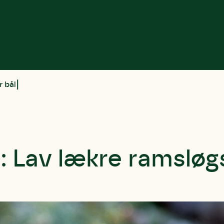
r bål
t: Lav lækre ramslø