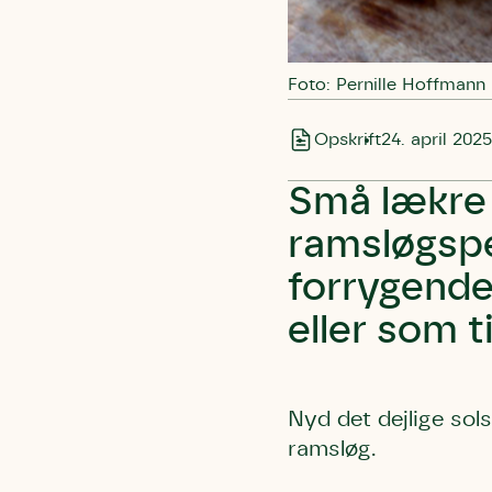
Foto: Pernille Hoffmann
Opskrift
24. april 2025
Små lækre 
ramsløgsp
forrygende
eller som t
Nyd det dejlige sol
ramsløg.