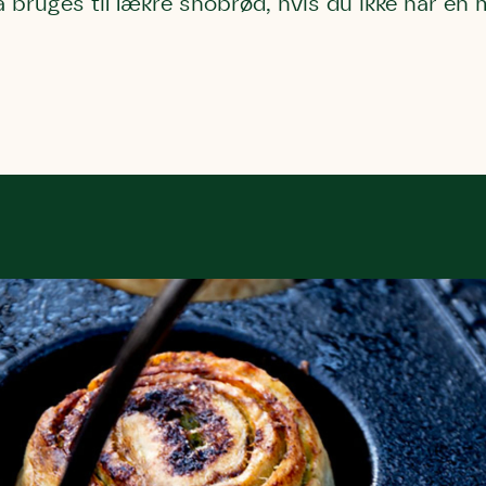
 bruges til lækre snobrød, hvis du ikke har en
Storken tilbage ti
Skriv under (hjø
r under på
ver under på
Sund Limfjord
under på
ilbage til Kolding
1
Fornavn
Fornavn
kt
Fornavn
 kvashegnet også
ing
em for jordhumle,
Efternavn
Efternavn
2
Efternavn
 den mest kendte
ke humlebiarter.
humlebi – eller
Email
Email
Email
e som mange
.
kt
Telefon
Telefon
Telefon