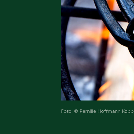
Humlebier 
blomster o
have.
Foto: © Pernille Hoffmann Køpp