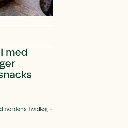
ål med
ger
 snacks
d nordens hvidløg -