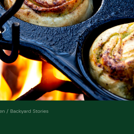
bestøver effektivt
g afgrøder i din
Danmarks Naturfredningsforening
Danmarks Naturfredningsfore
Danmarks Naturfredningsforening må gerne 
kontakte mig med nyt om sagen samt
gerne kontakte mig med nyt om sagen
mig med nyt om sagen samt fremtidige
fremtidige underskriftindsamlinge
samt fremtidige underskriftin
underskriftindsamlinger og andre stø
støttemuligheder. Jeg kan til enhver tid
og andre støttemuligheder. Jeg kan til
Jeg kan til enhver tid tilbagekalde d
tilbagekalde dette samtykke ved 
enhver tid tilbagekalde dette
at kontakte persondata@dn.dk
persondata@dn.dk
ved at kontakte persond
Skriv under nu
Skriv under nu
Skriv under nu
en / Backyard Stories