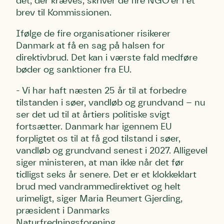
det, der kræves, skriver de fire NGO’er i et
brev til Kommissionen.
Email
Email
Email
Ifølge de fire organisationer risikerer
Danmark at få en sag på halsen for
direktivbrud. Det kan i værste fald medføre
Telefon
Telefon
Telefon
bøder og sanktioner fra EU.
- Vi har haft næsten 25 år til at forbedre
Danmarks Naturfredningsforening må gerne kontakte mig
Danmarks Naturfredningsforening må gerne kontakte mig
Danmarks Naturfredningsforening må gerne kontakte mig
tilstanden i søer, vandløb og grundvand – nu
med nyt om sagen samt fremtidige
med nyt om sagen samt fremtidige
med nyt om sagen samt fremtidige
underskriftindsamlinger og andre støttemuligheder. Jeg
underskriftindsamlinger og andre støttemuligheder. Jeg
underskriftindsamlinger og andre støttemuligheder. Jeg
ser det ud til at årtiers politiske svigt
kan til enhver tid tilbagekalde dette samtykke ved at
kan til enhver tid tilbagekalde dette samtykke ved at
kan til enhver tid tilbagekalde dette samtykke ved at
fortsætter. Danmark har igennem EU
kontakte persondata@dn.dk
kontakte persondata@dn.dk
kontakte persondata@dn.dk
forpligtet os til at få god tilstand i søer,
vandløb og grundvand senest i 2027. Alligevel
Skriv under nu
Skriv under nu
Skriv under nu
siger ministeren, at man ikke når det før
tidligst seks år senere. Det er et klokkeklart
Du skriver under på
Du skriver under på
Du skriver under på
brud med vandrammedirektivet og helt
Første punkt
Linie 1
Storken tilbage til Kolding
urimeligt, siger Maria Reumert Gjerding,
Test
Endelig er kvashegnet også et godt
præsident i Danmarks
Hjørring
hjem for jordhumle, der nok er den
Naturfredningsforening.