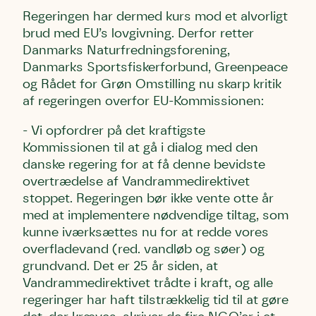
Regeringen har dermed kurs mod et alvorligt
brud med EU’s lovgivning. Derfor retter
Danmarks Naturfredningsforening,
Danmarks Sportsfiskerforbund, Greenpeace
og Rådet for Grøn Omstilling nu skarp kritik
af regeringen overfor EU-Kommissionen:
- Vi opfordrer på det kraftigste
Kommissionen til at gå i dialog med den
danske regering for at få denne bevidste
overtrædelse af Vandrammedirektivet
stoppet. Regeringen bør ikke vente otte år
med at implementere nødvendige tiltag, som
Skriv under (hjørring)
Sund Limfjord
Storken tilbage til Kolding
kunne iværksættes nu for at redde vores
overfladevand (red. vandløb og søer) og
Fornavn
Fornavn
Fornavn
grundvand. Det er 25 år siden, at
Vandrammedirektivet trådte i kraft, og alle
regeringer har haft tilstrækkelig tid til at gøre
Efternavn
Efternavn
Efternavn