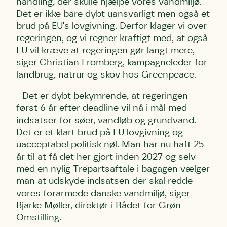
handling, der skulle hjælpe vores vandmiljø.
Det er ikke bare dybt uansvarligt men også et
brud på EU's lovgivning. Derfor klager vi over
regeringen, og vi regner kraftigt med, at også
EU vil kræve at regeringen gør langt mere,
siger Christian Fromberg, kampagneleder for
landbrug, natrur og skov hos Greenpeace.
- Det er dybt bekymrende, at regeringen
først 6 år efter deadline vil nå i mål med
indsatser for søer, vandløb og grundvand.
Det er et klart brud på EU lovgivning og
uacceptabel politisk nøl. Man har nu haft 25
år til at få det her gjort inden 2027 og selv
med en nylig Trepartsaftale i bagagen vælger
man at udskyde indsatsen der skal redde
vores forarmede danske vandmiljø, siger
Bjarke Møller, direktør i Rådet for Grøn
Omstilling.