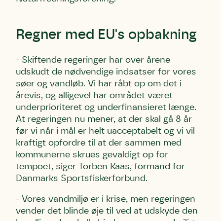
Linie 2
mest kendte af de danske humlebiarter.
Den store humlebi – eller brumbasse
som mange kalder den.
Regner med EU's opbakning
Andet punkt
Humlebier bestøver effektivt blomster
- Skiftende regeringer har over årene
og afgrøder i din have.
udskudt de nødvendige indsatser for vores
søer og vandløb. Vi har råbt op om det i
årevis, og alligevel har området været
underprioriteret og underfinansieret længe.
At regeringen nu mener, at der skal gå 8 år
før vi når i mål er helt uacceptabelt og vi vil
kraftigt opfordre til at der sammen med
kommunerne skrues gevaldigt op for
tempoet, siger Torben Kaas, formand for
Danmarks Sportsfiskerforbund.
- Vores vandmiljø er i krise, men regeringen
vender det blinde øje til ved at udskyde den