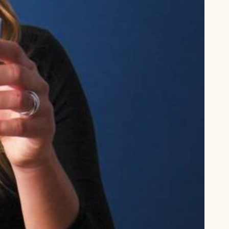
 må gerne
ning må
kontakte
r og andre
dsamlinger
ttemuligheder.
ette samtykke ved
at kontakte
 samtykke
ata@dn.dk