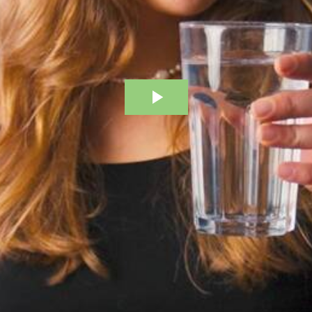
bestøver effektivt
g afgrøder i din
Danmarks Naturfredningsforening
Danmarks Naturfredningsfore
Danmarks Naturfredningsforening må gerne 
kontakte mig med nyt om sagen samt
gerne kontakte mig med nyt om sagen
mig med nyt om sagen samt fremtidige
fremtidige underskriftindsamlinge
samt fremtidige underskriftin
underskriftindsamlinger og andre stø
støttemuligheder. Jeg kan til enhver tid
og andre støttemuligheder. Jeg kan til
Jeg kan til enhver tid tilbagekalde d
tilbagekalde dette samtykke ved 
enhver tid tilbagekalde dette
at kontakte persondata@dn.dk
persondata@dn.dk
ved at kontakte persond
Skriv under nu
Skriv under nu
Skriv under nu