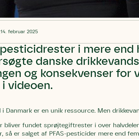
t
14. februar 2025
 pesticidrester i mere end 
rsøgte danske drikkevands
ingen og konsekvenser for 
 i videoen.
 i Danmark er en unik ressource. Men drikkevan
r bliver fundet sprøjtegiftrester i over halvdel
, så er s
alget af PFAS-pesticider mere end fe