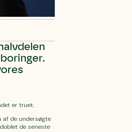
halvdelen
boringer.
vores
det er truet.
en af de undersøgte
mdoblet de seneste