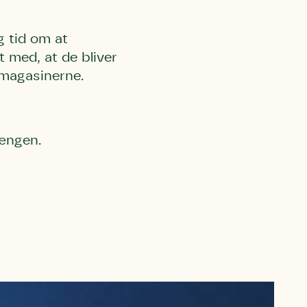
g tid om at
t med, at de bliver
-magasinerne.
ængen.