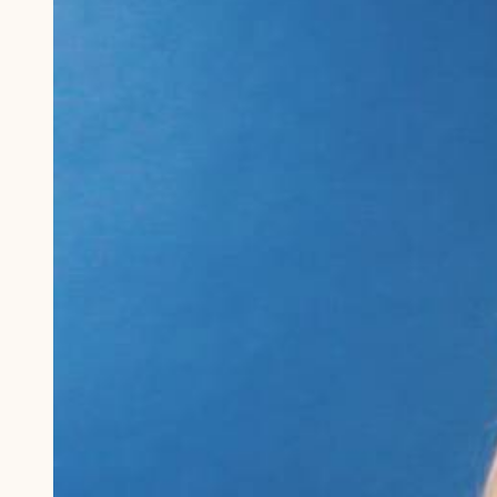
Du skrive
Du skri
Du skriver 
Storken t
Linie 
Første pun
Test
Endelig er
Hjørr
et godt hj
Linie 
der nok er
af de dans
Den store 
brumbass
kalder den
Andet pun