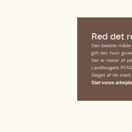
Red det r
Den bedste måde a
gift der, hvor gr
Der er rester af p
Landbrugets PFAS 
Salget af de mest 
Støt vores arbejde