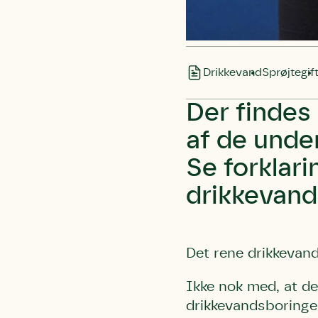
Drikkevand
Sprøjtegif
Der findes
af de unde
Se forklar
drikkevand
Det rene drikkevand
Ikke nok med, at de
drikkevandsboringer