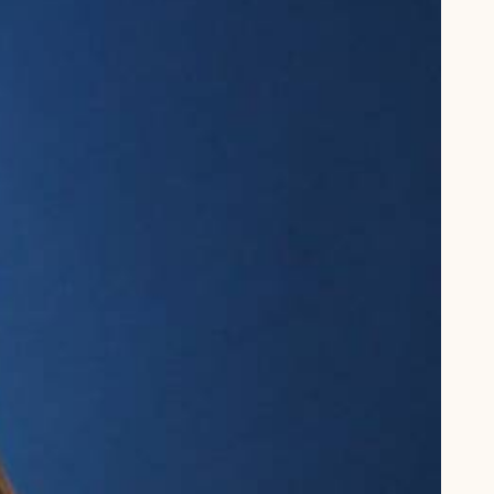
l Kolding
rring)