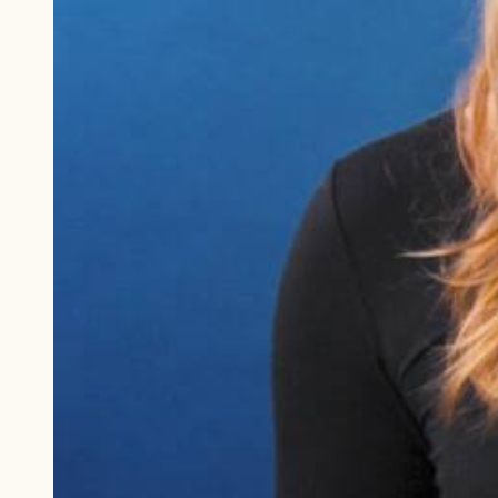
Humlebier 
blomster o
have.