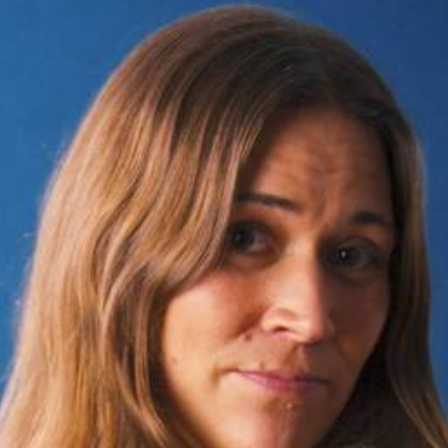
Storken tilbage ti
Skriv under (hjø
r under på
ver under på
Sund Limfjord
under på
ilbage til Kolding
1
Fornavn
Fornavn
kt
Fornavn
 kvashegnet også
ing
em for jordhumle,
Efternavn
Efternavn
2
Efternavn
 den mest kendte
ke humlebiarter.
humlebi – eller
Email
Email
Email
e som mange
.
kt
Telefon
Telefon
Telefon