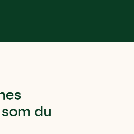
nes
, som du