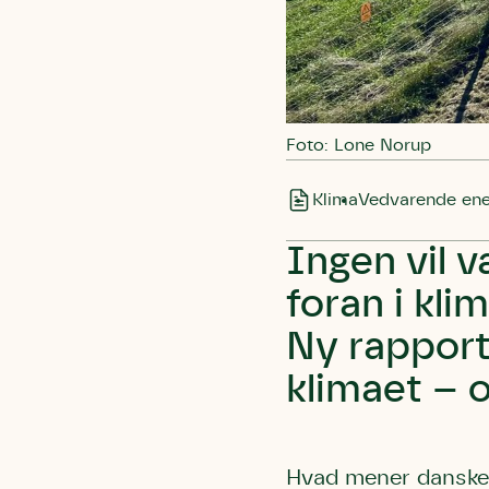
Foto: Lone Norup
Klima
Vedvarende ene
Ingen vil v
foran i kl
Ny rapport
klimaet – 
Hvad mener dansker