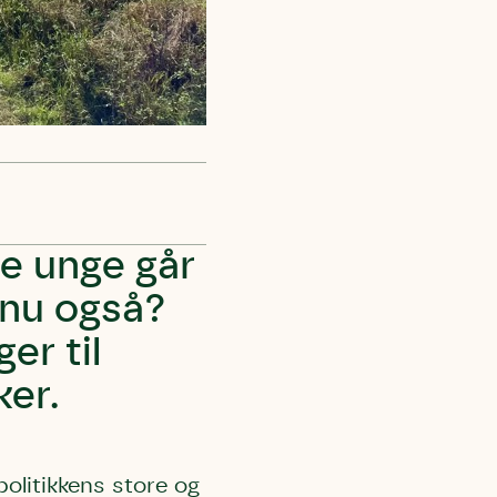
De unge går
 nu også?
er til
ker.
olitikkens store og