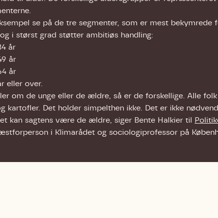
menterne.
eksempel se på de tre segmenter, som er mest bekymrede f
og i størst grad støtter ambitiøs handling:
34 år
49 år
64 år
r eller over.
er om de unge eller de ældre, så er de forskellige. Alle folk
og kartofler. Det holder simpelthen ikke. Det er ikke nødven
et kan sagtens være de ældre, siger Bente Halkier til
Politi
næstforperson i Klimarådet og sociologiprofessor på Københ