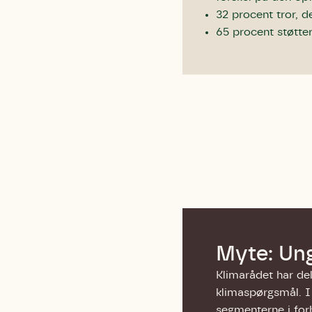
Humlebier 
32 procent tror, d
blomster o
65 procent støtter
have.
Myte: Ung
Klimarådet har del
klimaspørgsmål. I 
segmenterne i forh