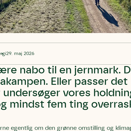
rgi
29. maj 2026
ære nabo til en jernmark. 
imakampen. Eller passer det
 undersøger vores holdning
og mindst fem ting overras
ne egentlig om den grønne omstilling og klimap