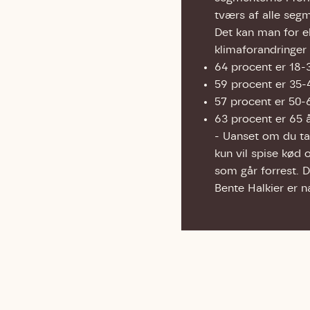
tværs af alle seg
Det kan man for 
klimaforandringer 
64 procent er 18-
59 procent er 35-
57 procent er 50-
63 procent er 65 å
- Uanset om du tal
kun vil spise kød 
som går forrest. D
Bente Halkier er 