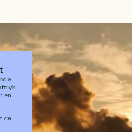
t
ndle
ftryk.
m en
t de