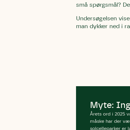
små spørgsmål? Det
Undersøgelsen viser
man dykker ned i rap
Myte: Ing
Årets ord i 2025 v
måske har der vær
solcelleparker er l