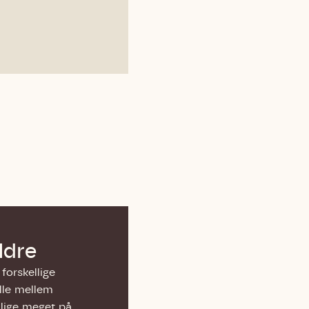
 må gerne
ning må
kontakte
r og andre
dsamlinger
ttemuligheder.
ette samtykke ved
at kontakte
 samtykke
ata@dn.dk
ldre
forskellige
elle mellem
 lige meget på