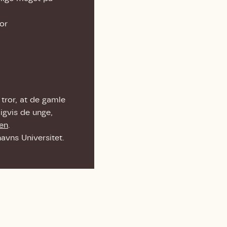
or
 tror, at de gamle
digvis de unge,
ken
.
avns Universitet.