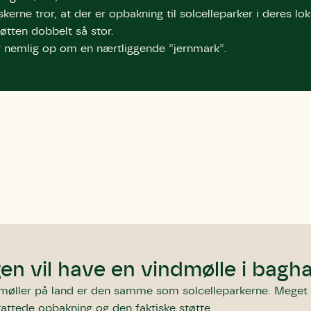
kerne tror, at der er opbakning til solcelleparker i deres l
tøtten dobbelt så stor.
 nemlig op om en nærtliggende ”jernmark”.
Storken tilbage ti
Skriv under (hjø
r under på
ver under på
Sund Limfjord
under på
ilbage til Kolding
1
Fornavn
Fornavn
kt
Fornavn
 kvashegnet også
ing
em for jordhumle,
Efternavn
Efternavn
2
Efternavn
 den mest kendte
ke humlebiarter.
humlebi – eller
Email
Email
Email
en vil have en vindmølle i bagh
e som mange
.
møller på land er den samme som solcelleparkerne. Meget 
kt
Telefon
Telefon
fattede opbakning og den faktiske støtte.
Telefon