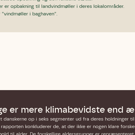
bestøver effektivt
er er opbakning til landvindmøller i deres lokalområder.
g afgrøder i din
 ”vindmøller i baghaven”.
Danmarks Naturfredningsforening
Danmarks Naturfredningsfore
Danmarks Naturfredningsforening må gerne 
kontakte mig med nyt om sagen samt
gerne kontakte mig med nyt om sagen
mig med nyt om sagen samt fremtidige
fremtidige underskriftindsamlinge
samt fremtidige underskriftin
underskriftindsamlinger og andre stø
støttemuligheder. Jeg kan til enhver tid
og andre støttemuligheder. Jeg kan til
Jeg kan til enhver tid tilbagekalde d
tilbagekalde dette samtykke ved 
enhver tid tilbagekalde dette
at kontakte persondata@dn.dk
persondata@dn.dk
ved at kontakte persond
Skriv under nu
Skriv under nu
Skriv under nu
e er mere klimabevidste end æ
t danskerne op i seks segmenter ud fra deres holdninger til 
rapporten konkluderer de, at der ikke er nogen klare forsk
old til alder. De forskellige aldersgrupper er repræsenteret