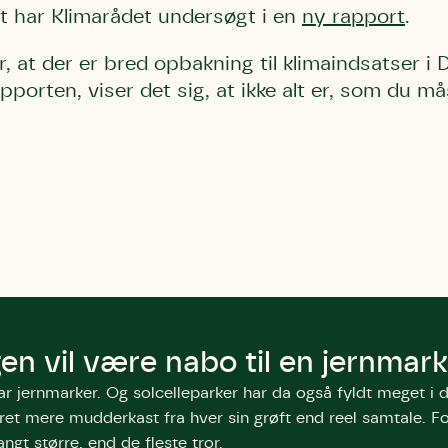
 har Klimarådet undersøgt i en
ny rapport
.
, at der er bred opbakning til klimaindsatser i
porten, viser det sig, at ikke alt er, som du må
en vil være nabo til en jernmark
ar jernmarker. Og solcelleparker har da også fyldt meget i
et mere mudderkast fra hver sin grøft end reel samtale. Fo
angt større, end de fleste tror.