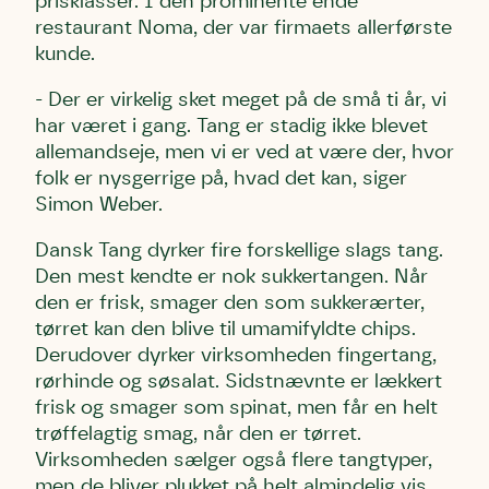
prisklasser. I den prominente ende
restaurant Noma, der var firmaets allerførste
kunde.
- Der er virkelig sket meget på de små ti år, vi
har været i gang. Tang er stadig ikke blevet
allemandseje, men vi er ved at være der, hvor
folk er nysgerrige på, hvad det kan, siger
Simon Weber.
Dansk Tang dyrker fire forskellige slags tang.
Den mest kendte er nok sukkertangen. Når
den er frisk, smager den som sukkerærter,
tørret kan den blive til umamifyldte chips.
Derudover dyrker virksomheden fingertang,
rørhinde og søsalat. Sidstnævnte er lækkert
frisk og smager som spinat, men får en helt
trøffelagtig smag, når den er tørret.
Virksomheden sælger også flere tangtyper,
men de bliver plukket på helt almindelig vis