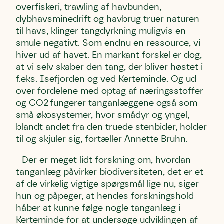
overfiskeri, trawling af havbunden,
dybhavsminedrift og havbrug truer naturen
til havs, klinger tangdyrkning muligvis en
smule negativt. Som endnu en ressource, vi
hiver ud af havet. En markant forskel er dog,
at vi selv skaber den tang, der bliver høstet i
f.eks. Isefjorden og ved Kerteminde. Og ud
over fordelene med optag af næringsstoffer
og CO2 fungerer tanganlæggene også som
små økosystemer, hvor smådyr og yngel,
blandt andet fra den truede stenbider, holder
til og skjuler sig, fortæller Annette Bruhn.
- Der er meget lidt forskning om, hvordan
tanganlæg påvirker biodiversiteten, det er et
af de virkelig vigtige spørgsmål lige nu, siger
hun og påpeger, at hendes forskningshold
håber at kunne følge nogle tanganlæg i
Kerteminde for at undersøge udviklingen af