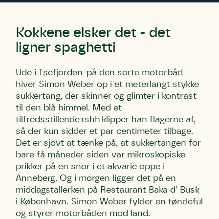
Første punkt
Linie 1
Storken tilbage til Kolding
Test
Endelig er kvashegnet også et godt
Hjørring
hjem for jordhumle, der nok er den
Kokkene elsker det - det
Linie 2
mest kendte af de danske
ligner spaghetti
humlebiarter. Den store humlebi –
eller brumbasse som mange kalder
Ude i Isefjorden på den sorte motorbåd
den.
hiver Simon Weber op i et meterlangt stykke
Andet punkt
sukkertang, der skinner og glimter i kontrast
Humlebier bestøver effektivt
til den blå himmel. Med et
blomster og afgrøder i din have.
tilfredsstillende rshh klipper han flagerne af,
så der kun sidder et par centimeter tilbage.
Det er sjovt at tænke på, at sukkertangen for
bare få måneder siden var mikroskopiske
prikker på en snor i et akvarie oppe i
Anneberg. Og i morgen ligger det på en
middagstallerken på Restaurant Baka d’ Busk
i København. Simon Weber fylder en tøndeful
og styrer motorbåden mod land.