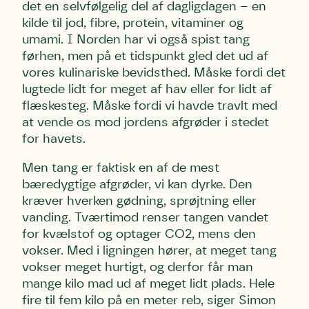
det en selvfølgelig del af dagligdagen – en
kilde til jod, fibre, protein, vitaminer og
umami. I Norden har vi også spist tang
førhen, men på et tidspunkt gled det ud af
vores kulinariske bevidsthed. Måske fordi det
lugtede lidt for meget af hav eller for lidt af
flæskesteg. Måske fordi vi havde travlt med
at vende os mod jordens afgrøder i stedet
for havets.
Men tang er faktisk en af de mest
bæredygtige afgrøder, vi kan dyrke. Den
kræver hverken gødning, sprøjtning eller
vanding. Tværtimod renser tangen vandet
for kvælstof og optager CO2, mens den
vokser. Med i ligningen hører, at meget tang
vokser meget hurtigt, og derfor får man
mange kilo mad ud af meget lidt plads. Hele
fire til fem kilo på en meter reb, siger Simon