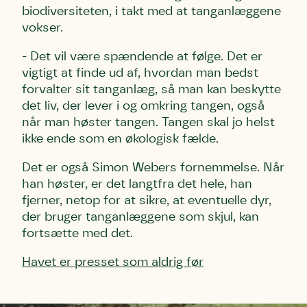
biodiversiteten, i takt med at tanganlæggene
vokser.
- Det vil være spændende at følge. Det er
vigtigt at finde ud af, hvordan man bedst
forvalter sit tanganlæg, så man kan beskytte
det liv, der lever i og omkring tangen, også
når man høster tangen. Tangen skal jo helst
ikke ende som en økologisk fælde.
Det er også Simon Webers fornemmelse. Når
han høster, er det langtfra det hele, han
fjerner, netop for at sikre, at eventuelle dyr,
der bruger tanganlæggene som skjul, kan
fortsætte med det.
Havet er presset som aldrig før
Skriv under (hjørring)
Sund Limfjord
Storken tilbage til Kolding
Fornavn
Fornavn
Fornavn