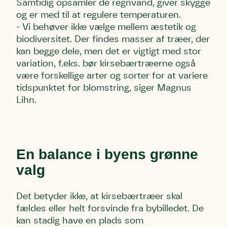
mig med nyt om sagen samt fremtidige
mig med nyt om sagen samt fremtidige
mig med nyt om sagen samt fremtidige
Samtidig opsamler de regnvand, giver skygge
underskriftindsamlinger og andre støttemuligheder.
underskriftindsamlinger og andre støttemuligheder.
underskriftindsamlinger og andre støttemuligheder.
og er med til at regulere temperaturen.
Jeg kan til enhver tid tilbagekalde dette samtykke ved
Jeg kan til enhver tid tilbagekalde dette samtykke ved
Jeg kan til enhver tid tilbagekalde dette samtykke ved
- Vi behøver ikke vælge mellem æstetik og
at kontakte persondata@dn.dk
at kontakte persondata@dn.dk
at kontakte persondata@dn.dk
biodiversitet. Der findes masser af træer, der
Skriv under nu
Skriv under nu
Skriv under nu
kan begge dele, men det er vigtigt med stor
variation, f.eks. bør kirsebærtræerne også
være forskellige arter og sorter for at variere
Du skriver under på
Du skriver under på
Du skriver under på
tidspunktet for blomstring, siger Magnus
Første punkt
Linie 1
Storken tilbage til Kolding
Lihn.
Test
Endelig er kvashegnet også et godt
Hjørring
hjem for jordhumle, der nok er den
Linie 2
mest kendte af de danske
humlebiarter. Den store humlebi –
En balance i byens grønne
eller brumbasse som mange kalder
den.
valg
Andet punkt
Humlebier bestøver effektivt blomster
Det betyder ikke, at kirsebærtræer skal
og afgrøder i din have.
fældes eller helt forsvinde fra bybilledet. De
kan stadig have en plads som