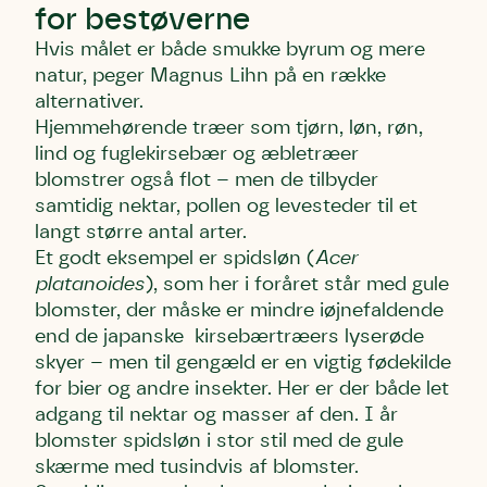
for bestøverne
Hvis målet er både smukke byrum og mere
natur, peger Magnus Lihn på en række
alternativer.
Hjemmehørende træer som tjørn, løn, røn,
Skriv under (hjørring)
Sund Limfjord
Storken tilbage til Kolding
lind og fuglekirsebær og æbletræer
Fornavn
Fornavn
Fornavn
blomstrer også flot – men de tilbyder
samtidig nektar, pollen og levesteder til et
langt større antal arter.
Efternavn
Efternavn
Efternavn
Et godt eksempel er spidsløn (
Acer
platanoides
), som her i foråret står med gule
blomster, der måske er mindre iøjnefaldende
Email
Email
Email
end de japanske kirsebærtræers lyserøde
skyer – men til gengæld er en vigtig fødekilde
for bier og andre insekter. Her er der både let
Telefon
Telefon
Telefon
adgang til nektar og masser af den. I år
blomster spidsløn i stor stil med de gule
skærme med tusindvis af blomster.
Danmarks Naturfredningsforening må gerne kontakte
Danmarks Naturfredningsforening må gerne kontakte
Danmarks Naturfredningsforening må gerne kontakte