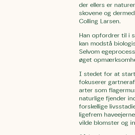
der ellers er natur
Humlebier 
skovene og dermed 
blomster o
Colling Larsen.
have.
Han opfordrer til i
kan modstå biologi
Selvom egeprocessi
øget opmærksomhed
I stedet for at st
fokuserer gartnera
arter som flagermus
naturlige fjender i
forskellige livssta
ligefrem haveejerne 
vilde blomster og in