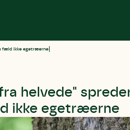
n fæld ikke egetræerne
fra helvede" spreder
d ikke egetræerne