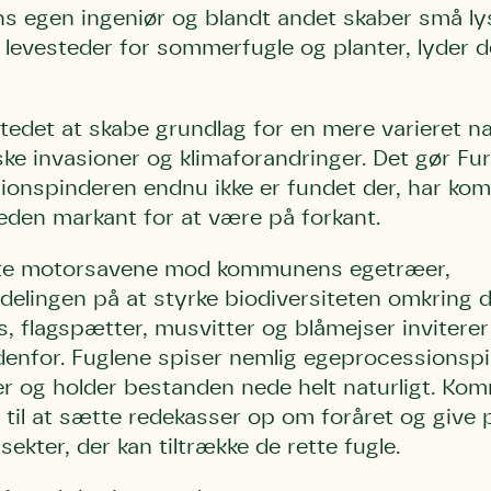
ens egen ingeniør og blandt andet skaber små ly
bestøver effektivt
levesteder for sommerfugle og planter, lyder d
g afgrøder i din
Danmarks Naturfredningsforening
Danmarks Naturfredningsfore
Danmarks Naturfredningsforening må gerne 
kontakte mig med nyt om sagen samt
gerne kontakte mig med nyt om sagen
mig med nyt om sagen samt fremtidige
fremtidige underskriftindsamlinge
samt fremtidige underskriftin
 stedet at skabe grundlag for en mere varieret 
underskriftindsamlinger og andre stø
støttemuligheder. Jeg kan til enhver tid
og andre støttemuligheder. Jeg kan til
ske invasioner og klimaforandringer. Det gør 
Jeg kan til enhver tid tilbagekalde d
tilbagekalde dette samtykke ved 
enhver tid tilbagekalde dette
at kontakte persondata@dn.dk
onspinderen endnu ikke er fundet der, har ko
persondata@dn.dk
ved at kontakte persond
en markant for at være på forkant.
Skriv under nu
Skriv under nu
Skriv under nu
arte motorsavene mod kommunens egetræer,
fdelingen på at styrke biodiversiteten omkring
, flagspætter, musvitter og blåmejser invitere
ndenfor. Fuglene spiser nemlig egeprocessionsp
dier og holder bestanden nede helt naturligt. K
til at sætte redekasser op om foråret og give pla
sekter, der kan tiltrække de rette fugle.