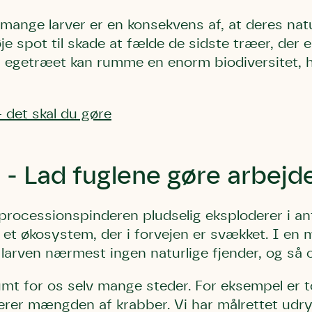
mange larver er en konsekvens af, at deres natu
je spot til skade at fælde de sidste træer, der e
 egetræet kan rumme en enorm biodiversitet, hv
- det skal du gøre
Storken tilbage ti
Skriv under (hjø
r under på
ver under på
Sund Limfjord
under på
ilbage til Kolding
1
Fornavn
Fornavn
kt
Fornavn
 - Lad fuglene gøre arbejd
 kvashegnet også
ing
em for jordhumle,
Efternavn
Efternavn
2
Efternavn
 den mest kendte
rocessionspinderen pludselig eksploderer i ant
ke humlebiarter.
i et økosystem, der i forvejen er svækket. I en 
humlebi – eller
Email
Email
 larven nærmest ingen naturlige fjender, og så 
Email
e som mange
dumt for os selv mange steder. For eksempel er t
.
kt
Telefon
Telefon
rer mængden af krabber. Vi har målrettet udryd
Telefon