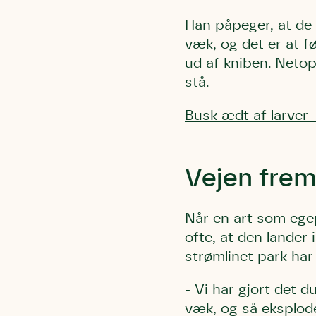
Han påpeger, at de 
væk, og det er at fø
ud af kniben. Netop
stå.
Busk ædt af larver 
Du skrive
Du skri
Du skriver 
Storken t
Linie 
Første pun
Test
Vejen frem
Endelig er
Hjørr
et godt hj
Linie 
der nok er
Når en art som egep
af de dans
ofte, at den lander 
Den store 
strømlinet park har
brumbass
- Vi har gjort det 
kalder den
Andet pun
væk, og så eksplode