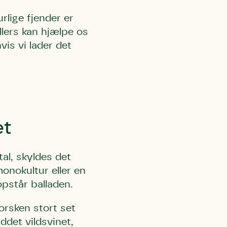
rlige fjender er
llers kan hjælpe os
is vi lader det
l Kolding
rring)
et
al, skyldes det
monokultur eller en
opstår balladen.
orsken stort set
det vildsvinet,