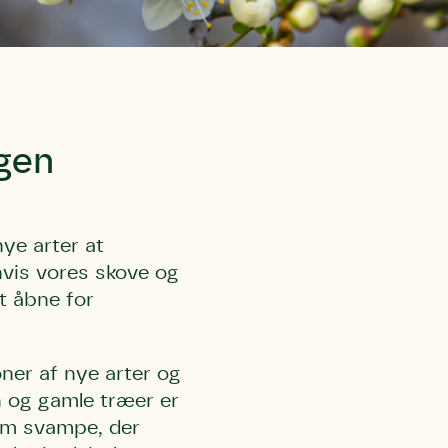
agen
ye arter at
hvis vores skove og
t åbne for
oner af nye arter og
n og gamle træer er
som svampe, der