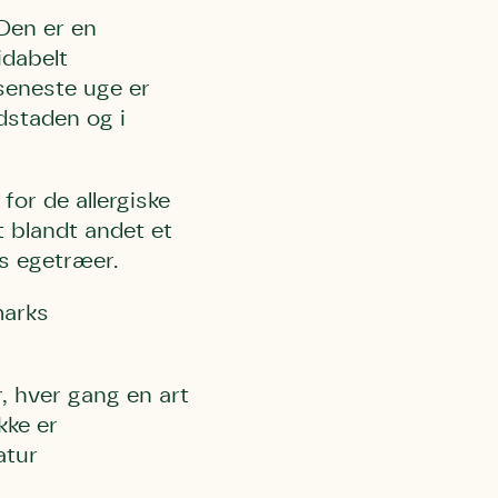
 Den er en
idabelt
 seneste uge er
dstaden og i
for de allergiske
 blandt andet et
ns egetræer.
marks
r, hver gang en art
kke er
atur