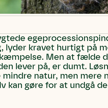
ygtede egeprocessionspin
g, lyder kravet hurtigt på 
ekæmpelse. Men at fælde 
den lever på, er dumt. Løs
e mindre natur, men mere n
v kan gøre for at undgå de