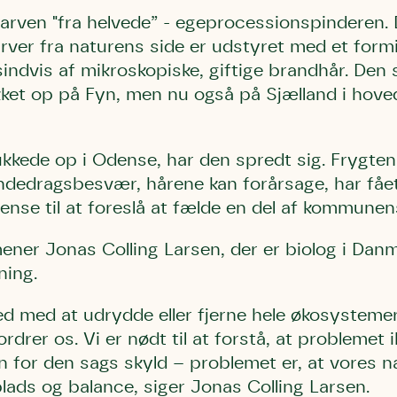
 larven "fra helvede” - egeprocessionspinderen.
rver fra naturens side er udstyret med et form
indvis af mikroskopiske, giftige brandhår. Den
kket op på Fyn, men nu også på Sjælland i hove
kkede op i Odense, har den spredt sig. Frygten 
ndedragsbesvær, hårene kan forårsage, har fået
nse til at foreslå at fælde en del af kommune
ener Jonas Colling Larsen, der er biolog i Dan
ning.
 ved med at udrydde eller fjerne hele økosysteme
ordrer os. Vi er nødt til at forstå, at problemet i
en for den sags skyld – problemet er, at vores n
plads og balance, siger Jonas Colling Larsen.