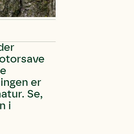
der
motorsave
de
ningen er
atur. Se,
n i