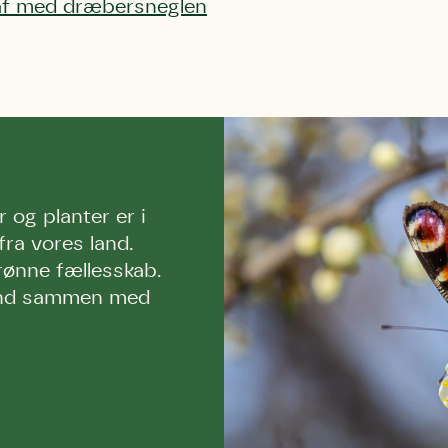
f med dræbersneglen
 og planter er i
fra vores land.
rønne fællesskab.
vand sammen med