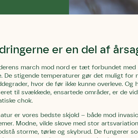
dringerne er en del af års
derens march mod nord er tæt forbundet med
. De stigende temperaturer gør det muligt for n
ddegrader, hvor de før ikke kunne overleve. Og 
eret til svækkede, ensartede områder, er de vid
matiske chok.
 natur er vores bedste skjold – både mod invasi
emer. Modne, vilde skove med stor artsvariatio
 modstå storme, tørke og skybrud. De fungerer 