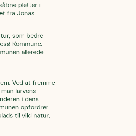
såbne pletter i
et fra Jonas
 må gerne
ning må
kontakte
r og andre
dsamlinger
natur, som bedre
ttemuligheder.
Furesø Kommune.
ette samtykke ved
at kontakte
 samtykke
mmunen allerede
ata@dn.dk
 dem. Ved at fremme
r man larvens
inderen i dens
ommunen opfordrer
ds til vild natur,