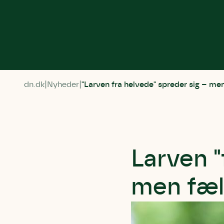
dn.dk
Nyheder
"Larven fra helvede" spreder sig – me
Larven "
men fæl