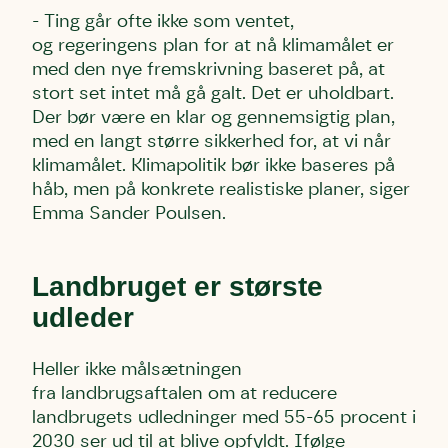
kontakte persondata@dn.dk
kontakte persondata@dn.dk
kontakte persondata@dn.dk
- Ting går ofte ikke som ventet,
Skriv under nu
Skriv under nu
Skriv under nu
og regeringens plan for at nå klimamålet er
med den nye fremskrivning baseret på, at
stort set intet må gå galt. Det er uholdbart.
Du skriver under på
Du skriver under på
Du skriver under på
Der bør være en klar og gennemsigtig plan,
Første punkt
Linie 1
Storken tilbage til Kolding
med en langt større sikkerhed for, at vi når
Test
Endelig er kvashegnet også et godt
klimamålet. Klimapolitik bør ikke baseres på
Hjørring
hjem for jordhumle, der nok er den
håb, men på konkrete realistiske planer, siger
Linie 2
mest kendte af de danske humlebiarter.
Emma Sander Poulsen.
Den store humlebi – eller brumbasse
som mange kalder den.
Andet punkt
Landbruget er største
Humlebier bestøver effektivt blomster
udleder
og afgrøder i din have.
Heller ikke målsætningen
fra landbrugsaftalen om at reducere
landbrugets udledninger med 55-65 procent i
2030 ser ud til at blive opfyldt. Ifølge