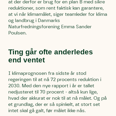
at der derfor er brug for en plan B med sikre
reduktioner, som rent faktisk kan garantere,
at vi når klimamålet, siger teamleder for klima
Skriv under (hjørring)
Sund Limfjord
Storken tilbage til Kolding
og landbrug i Danmarks
Fornavn
Fornavn
Fornavn
Naturfredningsforening Emma Sander
Poulsen.
Efternavn
Efternavn
Efternavn
Ting går ofte anderledes
end ventet
Email
Email
Email
I klimaprognosen fra sidste år stod
Telefon
Telefon
Telefon
regeringen til at nå 72 procents reduktion i
2030. Med den nye rapport i år er tallet
nedjusteret til 70 procent - altså kun lige,
Danmarks Naturfredningsforening må gerne kontakte mig
Danmarks Naturfredningsforening må gerne kontakte mig
Danmarks Naturfredningsforening må gerne kontakte mig
hvad der akkurat er nok til at nå målet. Og på
med nyt om sagen samt fremtidige
med nyt om sagen samt fremtidige
med nyt om sagen samt fremtidige
et grundlag, der er så spinkelt, at stort set
underskriftindsamlinger og andre støttemuligheder. Jeg
underskriftindsamlinger og andre støttemuligheder. Jeg
underskriftindsamlinger og andre støttemuligheder. Jeg
intet skal gå galt, før målet ikke nås.
kan til enhver tid tilbagekalde dette samtykke ved at
kan til enhver tid tilbagekalde dette samtykke ved at
kan til enhver tid tilbagekalde dette samtykke ved at