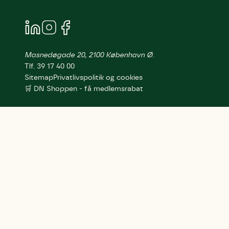
Masnedøgade 20, 2100 København Ø.
Tlf. 39 17 40 00
Sitemap
Privatlivspolitik og cookies
🛒 DN Shoppen - få medlemsrabat