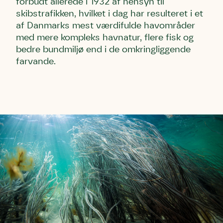
forbudt allerede i 1932 af hensyn til
skibstrafikken, hvilket i dag har resulteret i et
af Danmarks mest værdifulde havområder
med mere kompleks havnatur, flere fisk og
bedre bundmiljø end i de omkringliggende
farvande.