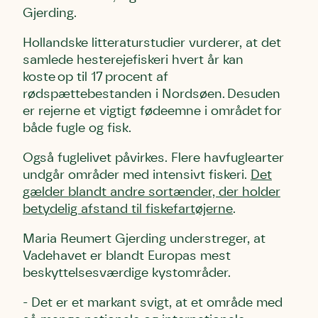
Den store humlebi – eller brumbasse
Gjerding.
som mange kalder den.
Andet punkt
Hollandske litteraturstudier vurderer, at det
Humlebier bestøver effektivt blomster
samlede hesterejefiskeri hvert år kan
og afgrøder i din have.
koste op til 17 procent af
rødspættebestanden i Nordsøen. Desuden
er rejerne et vigtigt fødeemne i området for
både fugle og fisk.
Også fuglelivet påvirkes. Flere havfuglearter
undgår områder med intensivt fiskeri.
Det
gælder blandt andre sortænder, der holder
betydelig afstand til fiskefartøjerne
.
Maria Reumert Gjerding understreger, at
Vadehavet er blandt Europas mest
beskyttelsesværdige kystområder.
- Det er et markant svigt, at et område med