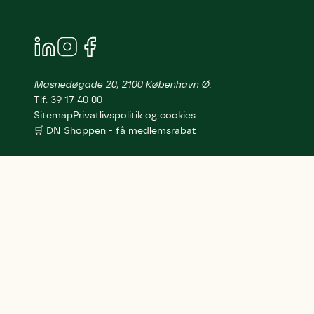
Masnedøgade 20, 2100 København Ø.
Tlf. 39 17 40 00
Sitemap
Privatlivspolitik og cookies
🛒 DN Shoppen - få medlemsrabat