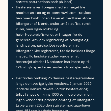
største naturnationalpark på land).
Hesterejefiskeri foregår med en meget lille
maskestørrelse og et bomtrawl, som trækkes
hen over havbunden. Fiskeriet medfører store
bifangster af blandt andet små fladfisk, torsk,
kuller, men også rokker og
hajer. Hesterejefiskeriet er fritaget fra de
generelle krav om registrering af bifangst og
landingsforpligtelse. Det resulterer i, at
bifangster ikke registreres, før de hældes tilbage
i havet. Hollandske studier vurderer, at
hesterejefiskeriet i Nordsøen kan koste op til
17% af rødspættebestanden i Nordsøen årligt.
Der findes omkring 25 danske hesterejetrawlere
langs den sydlige jyske vestkyst. I januar 2026
landede danske fiskere 86 ton hesterejer og
årligt fanges omkring 1000 ton hesterejer, men
ingen kender det præcise omfang af bifangsten.
Esbjerg var i 2025 den største modtagerhavn
med 653 ton landede hesterejer.