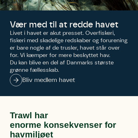
Vær med til at redde havet
Livet i havet er akut presset. Overfiskeri,
fiskeri med skadelige redskaber og forurening
er bare nogle af de trusler, havet står over
for. Vi kæmper for mere beskyttet hav.
Du kan blive en del af Danmarks største
grønne fællesskab.
Bliv medlem havet
Skriv under (hjørring)
Sund Limfjord
Storken tilbage til Kolding
Fornavn
Fornavn
Fornavn
Trawl har
Efternavn
Efternavn
Efternavn
enorme konsekvenser for
havmiljøet