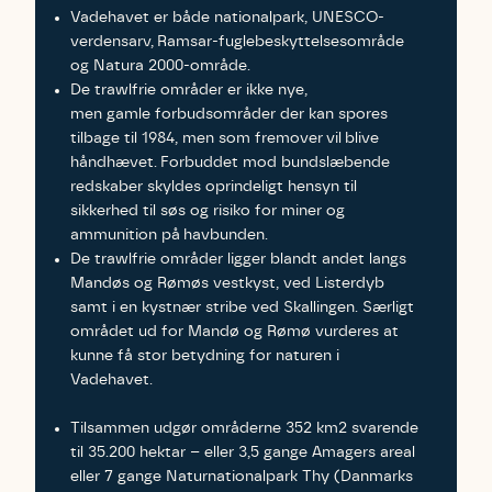
Vadehavet er både nationalpark, UNESCO-
verdensarv, Ramsar-fuglebeskyttelsesområde
og Natura 2000-område.
De trawlfrie områder er ikke nye,
men gamle forbudsområder der kan spores
tilbage til 1984, men som fremover vil blive
håndhævet. Forbuddet mod bundslæbende
redskaber skyldes oprindeligt hensyn til
sikkerhed til søs og risiko for miner og
ammunition på havbunden.
De trawlfrie områder ligger blandt andet langs
Mandøs og Rømøs vestkyst, ved Listerdyb
samt i en kystnær stribe ved Skallingen. Særligt
området ud for Mandø og Rømø vurderes at
kunne få stor betydning for naturen i
Vadehavet.
Tilsammen udgør områderne 352 km2 svarende
til 35.200 hektar – eller 3,5 gange Amagers areal
eller 7 gange Naturnationalpark Thy (Danmarks