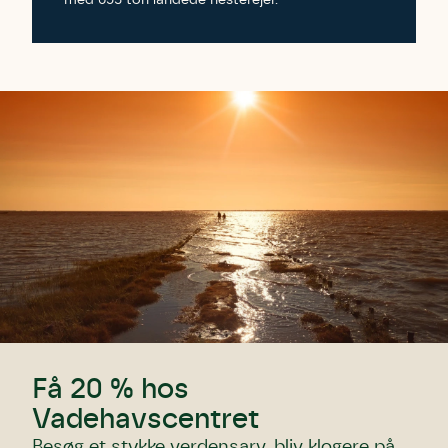
Få 20 % hos
Vadehavscentret
Besøg et stykke verdensarv, bliv klogere på