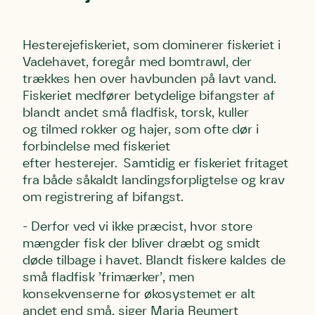
Email
Email
Email
Hesterejefiskeriet, som dominerer fiskeriet i
Telefon
Telefon
Telefon
Vadehavet, foregår med bomtrawl, der
trækkes hen over havbunden på lavt vand.
Fiskeriet medfører betydelige bifangster af
Danmarks Naturfredningsforening må gerne kontakte mig
Danmarks Naturfredningsforening må gerne kontakte mig
Danmarks Naturfredningsforening må gerne kontakte mig
blandt andet små fladfisk, torsk, kuller
med nyt om sagen samt fremtidige
med nyt om sagen samt fremtidige
med nyt om sagen samt fremtidige
og tilmed rokker og hajer, som ofte dør i
underskriftindsamlinger og andre støttemuligheder. Jeg
underskriftindsamlinger og andre støttemuligheder. Jeg
underskriftindsamlinger og andre støttemuligheder. Jeg
forbindelse med fiskeriet
kan til enhver tid tilbagekalde dette samtykke ved at
kan til enhver tid tilbagekalde dette samtykke ved at
kan til enhver tid tilbagekalde dette samtykke ved at
efter hesterejer. Samtidig er fiskeriet fritaget
kontakte persondata@dn.dk
kontakte persondata@dn.dk
kontakte persondata@dn.dk
fra både såkaldt landingsforpligtelse og krav
Skriv under nu
Skriv under nu
Skriv under nu
om registrering af bifangst.
- Derfor ved vi ikke præcist, hvor store
Du skriver under på
Du skriver under på
Du skriver under på
mængder fisk der bliver dræbt og smidt
Første punkt
Linie 1
Storken tilbage til Kolding
døde tilbage i havet. Blandt fiskere kaldes de
Test
Endelig er kvashegnet også et godt
små fladfisk ’frimærker’, men
Hjørring
hjem for jordhumle, der nok er den
konsekvenserne for økosystemet er alt
Linie 2
mest kendte af de danske humlebiarter.
andet end små, siger Maria Reumert