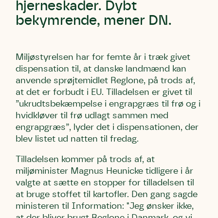
hjerneskader. Dybt
bekymrende, mener DN.
Miljøstyrelsen har for femte år i træk givet
dispensation til, at danske landmænd kan
anvende sprøjtemidlet Reglone, på trods af,
at det er forbudt i EU. Tilladelsen er givet til
”ukrudtsbekæmpelse i engrapgræs til frø og i
hvidkløver til frø udlagt sammen med
engrapgræs”, lyder det i dispensationen, der
blev listet ud natten til fredag.
Tilladelsen kommer på trods af, at
miljøminister Magnus Heunicke tidligere i år
valgte at sætte en stopper for tilladelsen til
at bruge stoffet til kartofler. Den gang sagde
ministeren til Information: "Jeg ønsker ikke,
at der bliver brugt Reglone i Danmark, og vi