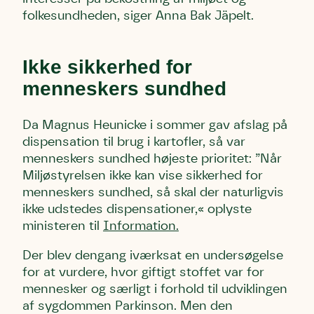
folkesundheden, siger Anna Bak Jäpelt.
Ikke sikkerhed for
Skriv under (hjørring)
Sund Limfjord
Storken tilbage til Kolding
menneskers sundhed
Fornavn
Fornavn
Fornavn
Da Magnus Heunicke i sommer gav afslag på
dispensation til brug i kartofler, så var
Efternavn
Efternavn
Efternavn
menneskers sundhed højeste prioritet: ”Når
Miljøstyrelsen ikke kan vise sikkerhed for
menneskers sundhed, så skal der naturligvis
Email
Email
Email
ikke udstedes dispensationer,« oplyste
ministeren til
Information.
Telefon
Telefon
Telefon
Der blev dengang iværksat en undersøgelse
for at vurdere, hvor giftigt stoffet var for
mennesker og særligt i forhold til udviklingen
Danmarks Naturfredningsforening må gerne kontakte mig
Danmarks Naturfredningsforening må gerne kontakte mig
Danmarks Naturfredningsforening må gerne kontakte mig
af sygdommen Parkinson. Men den
med nyt om sagen samt fremtidige
med nyt om sagen samt fremtidige
med nyt om sagen samt fremtidige