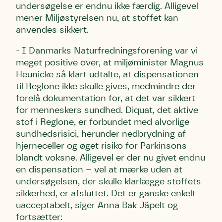
undersøgelse er endnu ikke færdig. Alligevel
underskriftindsamlinger og andre støttemuligheder. Jeg
underskriftindsamlinger og andre støttemuligheder. Jeg
underskriftindsamlinger og andre støttemuligheder. Jeg
kan til enhver tid tilbagekalde dette samtykke ved at
kan til enhver tid tilbagekalde dette samtykke ved at
kan til enhver tid tilbagekalde dette samtykke ved at
mener Miljøstyrelsen nu, at stoffet kan
kontakte persondata@dn.dk
kontakte persondata@dn.dk
kontakte persondata@dn.dk
anvendes sikkert.
Skriv under nu
Skriv under nu
Skriv under nu
- I Danmarks Naturfredningsforening var vi
meget positive over, at miljøminister Magnus
Du skriver under på
Du skriver under på
Du skriver under på
Heunicke så klart udtalte, at dispensationen
Første punkt
til Reglone ikke skulle gives, medmindre der
Linie 1
Storken tilbage til Kolding
forelå dokumentation for, at det var sikkert
Test
Endelig er kvashegnet også et godt
for menneskers sundhed. Diquat, det aktive
Hjørring
hjem for jordhumle, der nok er den
stof i Reglone, er forbundet med alvorlige
Linie 2
mest kendte af de danske humlebiarter.
sundhedsrisici, herunder nedbrydning af
Den store humlebi – eller brumbasse
hjerneceller og øget risiko for Parkinsons
som mange kalder den.
blandt voksne. Alligevel er der nu givet endnu
Andet punkt
en dispensation – vel at mærke uden at
Humlebier bestøver effektivt blomster
undersøgelsen, der skulle klarlægge stoffets
og afgrøder i din have.
sikkerhed, er afsluttet. Det er ganske enkelt
uacceptabelt, siger Anna Bak Jäpelt og
fortsætter: