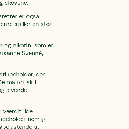
 og skovene.
retter er også
erne spiller en stor
en og nikotin, som er
 Susanne Svenné,
astikbeholder, der
e må for alt i
og levende
r værdifulde
indeholder nemlig
øbelastende at