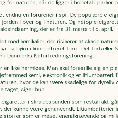
og for naturen, når de ligger i hobetal i parker
 endnu en forurener i spil. De populære e-ciga
 jorden i byer og i naturen. Og netop e-cigarett
ffaldsindsamling, der er fra 31. marts til 6. april.
ldt med kemikalier, der risikerer at skade natur
r dyr og børn i koncentreret form. Det fortæller
ver i Danmarks Naturfredningsforening.
r er ikke harmløse. Man skal forestille sig en pl
øfremmed kemi, elektronik og et litiumbatteri. D
naturen, hvor de kan være skadelige for dyreliv 
e taget, siger hun.
-cigaretter i skraldespanden som restaffald, gå
de, der kunne være genanvendt. Litiumbatterier 
e stoffer som er meget energikrævende og milj