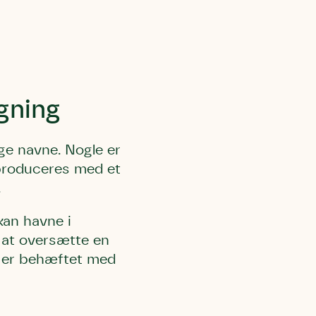
ægning
l Kolding
rring)
ge navne. Nogle er
produceres med et
.
kan havne i
d at oversætte en
et er behæftet med