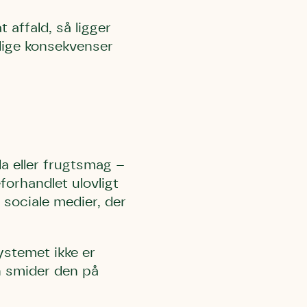
 affald, så ligger
lige konsekvenser
 må gerne
ning må
kontakte
r og andre
dsamlinger
ttemuligheder.
ette samtykke ved
at kontakte
 samtykke
ata@dn.dk
la eller frugtsmag –
eforhandlet ulovligt
 sociale medier, der
ystemet ikke er
an smider den på