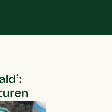
ald’:
turen