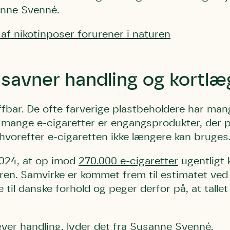
anne Svenné.
 af nikotinposer forurener i naturen
savner handling og kortl
Storken tilbage ti
Skriv under (hjø
r under på
ver under på
Sund Limfjord
under på
ilbage til Kolding
1
Fornavn
Fornavn
ffbar. De ofte farverige plastbeholdere har man
kt
Fornavn
 mange e-cigaretter er engangsprodukter, der 
 kvashegnet også
ing
hvorefter e-cigaretten ikke længere kan bruges
em for jordhumle,
Efternavn
Efternavn
2
Efternavn
 den mest kendte
2024, at op imod
270.000 e-cigaretter
ugentligt 
ke humlebiarter.
turen. Samvirke er kommet frem til estimatet ve
humlebi – eller
Email
Email
e til danske forhold og peger derfor på, at tall
Email
e som mange
.
kt
Telefon
Telefon
er handling, lyder det fra Susanne Svenné.
Telefon