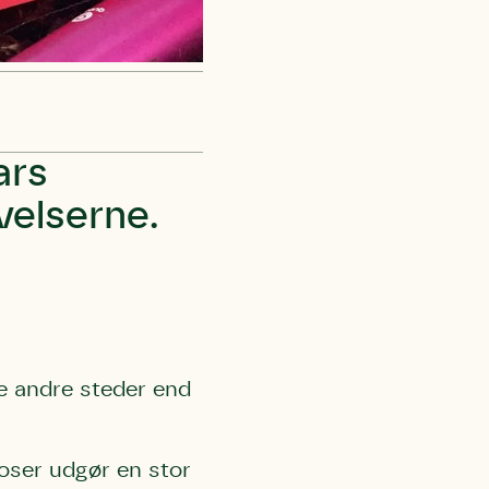
ars
velserne.
ge andre steder end
poser udgør en stor