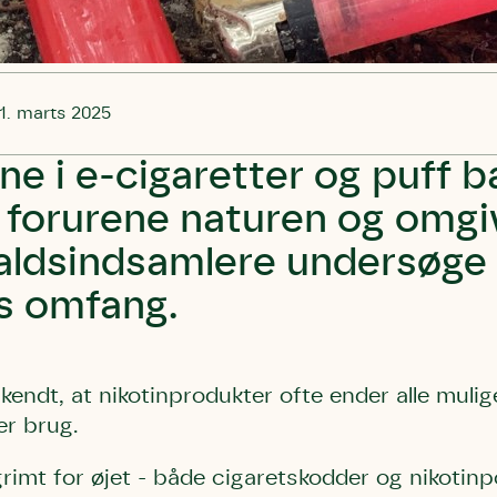
1. marts 2025
ne i e-cigaretter og puff b
at forurene naturen og omgi
faldsindsamlere undersøge
s omfang.
kendt, at nikotinprodukter ofte ender alle muli
er brug.
grimt for øjet - både cigaretskodder og nikotin