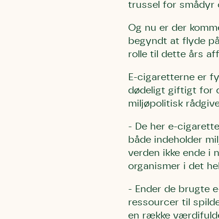
trussel for smådyr 
Og nu er der kommet
begyndt at flyde på
rolle til dette års a
E-cigaretterne er fy
dødeligt giftigt fo
miljøpolitisk rådgi
- De her e-cigarette
både indeholder milj
verden ikke ende i 
organismer i det hel
- Ender de brugte e
ressourcer til spil
en række værdifuld