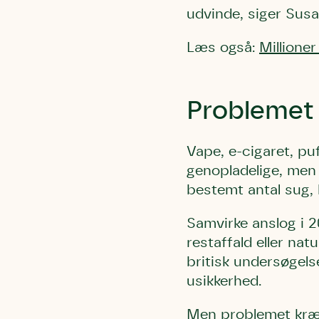
udvinde, siger Sus
Læs også:
Millioner
Problemet 
Du skrive
Du skri
Du skriver 
Storken t
Linie 
Vape, e-cigaret, pu
Første pun
Test
genopladelige, men
Endelig er
Hjørr
bestemt antal sug, 
et godt hj
Linie 
der nok er
Samvirke anslog i 
af de dans
restaffald eller na
Den store 
britisk undersøgels
brumbass
usikkerhed.
kalder den
Andet pun
Men problemet kræv