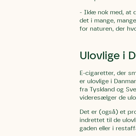
Humlebier 
- Ikke nok med, at 
blomster o
det i mange, mange
have.
for naturen, der hvo
Ulovlige i
E-cigaretter, der s
er ulovlige i Danmar
fra Tyskland og Sver
videresælger de ulo
Det er (også) et pr
indrettet til de ulo
gaden eller i restaff