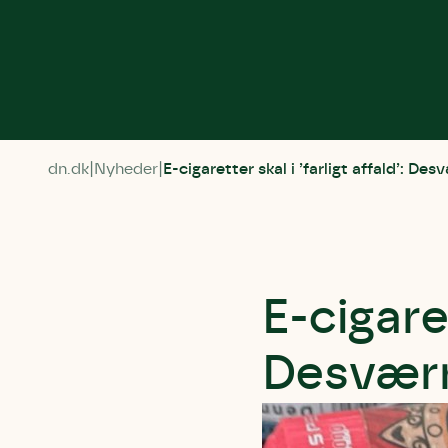
dn.dk
Nyheder
E-cigaretter skal i ’farligt affald’: D
E-cigaret
Desværr