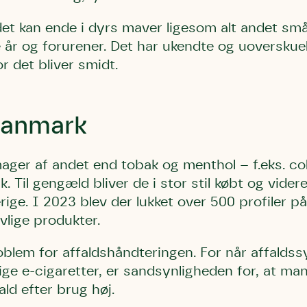
bestøver effektivt
det kan ende i dyrs maver ligesom alt andet småt
g afgrøder i din
 år og forurener. Det har ukendte og uoverskue
Danmarks Naturfredningsforening
Danmarks Naturfredningsfore
Danmarks Naturfredningsforening må gerne 
kontakte mig med nyt om sagen samt
gerne kontakte mig med nyt om sagen
r det bliver smidt.
mig med nyt om sagen samt fremtidige
fremtidige underskriftindsamlinge
samt fremtidige underskriftin
underskriftindsamlinger og andre stø
støttemuligheder. Jeg kan til enhver tid
og andre støttemuligheder. Jeg kan til
Jeg kan til enhver tid tilbagekalde d
tilbagekalde dette samtykke ved 
enhver tid tilbagekalde dette
at kontakte persondata@dn.dk
 Danmark
persondata@dn.dk
ved at kontakte persond
Skriv under nu
Skriv under nu
Skriv under nu
mager af andet end tobak og menthol – f.eks. co
k. Til gengæld bliver de i stor stil købt og vider
ige. I 2023 blev der lukket over 500 profiler på
vlige produkter.
oblem for affaldshåndteringen. For når affaldss
vlige e-cigaretter, er sandsynligheden for, at m
ald efter brug høj.