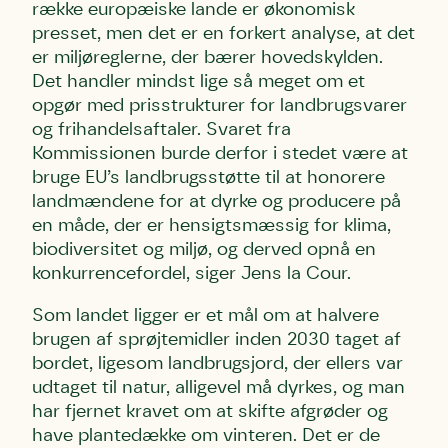
række europæiske lande er økonomisk
presset, men det er en forkert analyse, at det
er miljøreglerne, der bærer hovedskylden.
Det handler mindst lige så meget om et
opgør med prisstrukturer for landbrugsvarer
og frihandelsaftaler. Svaret fra
Kommissionen burde derfor i stedet være at
bruge EU’s landbrugsstøtte til at honorere
landmændene for at dyrke og producere på
en måde, der er hensigtsmæssig for klima,
biodiversitet og miljø, og derved opnå en
konkurrencefordel, siger Jens la Cour.
Som landet ligger er et mål om at halvere
brugen af sprøjtemidler inden 2030 taget af
bordet, ligesom landbrugsjord, der ellers var
udtaget til natur, alligevel må dyrkes, og man
har fjernet kravet om at skifte afgrøder og
have plantedække om vinteren. Det er de