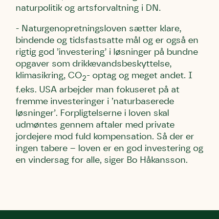
naturpolitik og artsforvaltning i DN.
Skriv under (hjørring)
Sund Limfjord
Storken tilbage til Kolding
- Naturgenopretningsloven sætter klare,
Fornavn
Fornavn
Fornavn
bindende og tidsfastsatte mål og er også en
rigtig god ’investering’ i løsninger på bundne
Efternavn
Efternavn
Efternavn
opgaver som drikkevandsbeskyttelse,
klimasikring, CO
- optag og meget andet. I
2
f.eks. USA arbejder man fokuseret på at
Email
Email
Email
fremme investeringer i ’naturbaserede
løsninger’. Forpligtelserne i loven skal
udmøntes gennem aftaler med private
Telefon
Telefon
Telefon
jordejere mod fuld kompensation. Så der er
ingen tabere – loven er en god investering og
en vindersag for alle, siger Bo Håkansson.
Danmarks Naturfredningsforening må gerne
Danmarks Naturfredningsforening må gerne
Danmarks Naturfredningsforening må gerne
kontakte mig med nyt om sagen samt fremtidige
kontakte mig med nyt om sagen samt fremtidige
kontakte mig med nyt om sagen samt fremtidige
underskriftindsamlinger og andre støttemuligheder.
underskriftindsamlinger og andre støttemuligheder.
underskriftindsamlinger og andre støttemuligheder.
Jeg kan til enhver tid tilbagekalde dette samtykke
Jeg kan til enhver tid tilbagekalde dette samtykke
Jeg kan til enhver tid tilbagekalde dette samtykke
ved at kontakte persondata@dn.dk
ved at kontakte persondata@dn.dk
ved at kontakte persondata@dn.dk