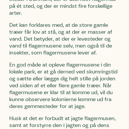
på ét sted, og der er mindst fire forskellige
arter.
Skriv under (hjørring)
Sund Limfjord
Storken tilbage til Kolding
Det kan forklares med, at de store gamle
Fornavn
Fornavn
Fornavn
træer får lov at stå, og at der er masser af
vand. Det betyder, at der er levesteder og
Efternavn
Efternavn
Efternavn
vand til flagermusene selv, men også til de
insekter, som flagermusene lever af.
En god måde at opleve flagermusene i din
Email
Email
Email
lokale park, er at gå derned ved skumringstid
og sætte eller lægge dig helt stille på jorden
Telefon
Telefon
Telefon
ved siden af et eller flere gamle træer. Når
flagermusene er klar til at komme ud, vil du
kunne observere kolonierne komme ud fra
deres gemmesteder for at jage.
Danmarks Naturfredningsforening må gerne kontakte mig
Danmarks Naturfredningsforening må gerne kontakte mig
Danmarks Naturfredningsforening må gerne kontakte mig
med nyt om sagen samt fremtidige
med nyt om sagen samt fremtidige
med nyt om sagen samt fremtidige
underskriftindsamlinger og andre støttemuligheder. Jeg
underskriftindsamlinger og andre støttemuligheder. Jeg
underskriftindsamlinger og andre støttemuligheder. Jeg
Husk at det er forbudt at jagte flagermusen,
kan til enhver tid tilbagekalde dette samtykke ved at
kan til enhver tid tilbagekalde dette samtykke ved at
kan til enhver tid tilbagekalde dette samtykke ved at
samt at forstyrre den i jagten og på dens
kontakte persondata@dn.dk
kontakte persondata@dn.dk
kontakte persondata@dn.dk