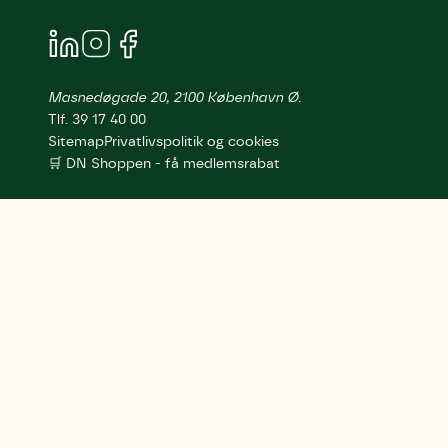
Masnedøgade 20, 2100 København Ø.
Tlf. 39 17 40 00
Sitemap
Privatlivspolitik og cookies
🛒 DN Shoppen - få medlemsrabat