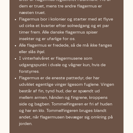
dem er truet, mens tre andre flagermus er
næsten truet.
Flagermus bor i kolonier og starter med at flyve
ud cirka et kvarter efter solnedgang og et par
timer frem. Alle danske flagermus spiser
insekter og er ufarlige for os.
Alle flagermus er fredede, så de må ikke fanges
eller slås ihjel.
I vinterhalvåret er flagermusene som
udgangspunkt i dvale og vågner kun, hvis de
forstyrres.
Flagermus er de eneste pattedyr, der har
udviklet egentlige vinger ligesom fuglene. Vingen
består af fin, tynd hud, der er spændt ud
mellem armen, hånden og fingrene, kroppens
side og bagben. Tommelfingeren er fri af huden
og har en klo. Tommelfingeren bruges blandt
andet, når flagermusen bevæger sig omkring på
jorden.