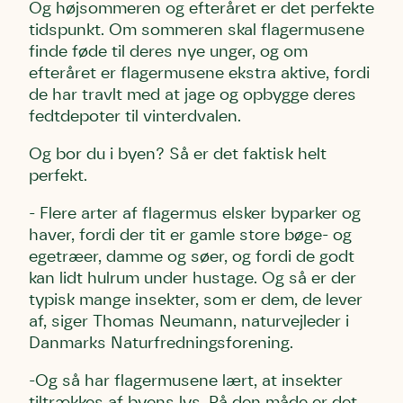
Og højsommeren og efteråret er det perfekte
tidspunkt. Om sommeren skal flagermusene
finde føde til deres nye unger, og om
efteråret er flagermusene ekstra aktive, fordi
de har travlt med at jage og opbygge deres
fedtdepoter til vinterdvalen.
Og bor du i byen? Så er det faktisk helt
perfekt.
- Flere arter af flagermus elsker byparker og
haver, fordi der tit er gamle store bøge- og
egetræer, damme og søer, og fordi de godt
kan lidt hulrum under hustage. Og så er der
typisk mange insekter, som er dem, de lever
af, siger Thomas Neumann, naturvejleder i
Danmarks Naturfredningsforening.
-Og så har flagermusene lært, at insekter
tiltrækkes af byens lys. På den måde er det