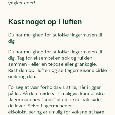
ynglesteder!
Skriv under nu
Skriv under nu
Skriv under nu
Kast noget op i luften
Du skriver under på
Du skriver under på
Du skriver under på
Første punkt
Linie 1
Storken tilbage til Kolding
Du har mulighed for at lokke flagermusen til
Test
Endelig er kvashegnet også et godt
dig.
Hjørring
hjem for jordhumle, der nok er den
Linie 2
mest kendte af de danske humlebiarter.
Du har mulighed for at lokke flagermusen til
Den store humlebi – eller brumbasse
dig. Tag for eksempel en sok og rul den
som mange kalder den.
sammen - eller en tepose eller grankogle.
Andet punkt
Kast den op i luften og se flagermusene cirkle
Humlebier bestøver effektivt blomster
omkring den.
og afgrøder i din have.
Forsøg at vær forholdsvis stille, når i ligger
på lur. På den måde vil I muligvis kunne høre
flagermusenes ”snak” altså de sociale lyde,
de laver. Selve flagermusenes
ekkolokalisering er umulig for voksne at høre