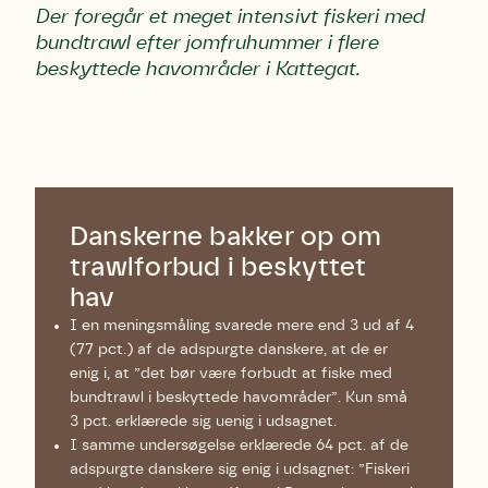
Der foregår et meget intensivt fiskeri med
Danmarks Naturfredningsforening må gerne kontakte mig
Danmarks Naturfredningsforening må gerne kontakte mig
Danmarks Naturfredningsforening må gerne kontakte mig
bundtrawl efter jomfruhummer i flere
med nyt om sagen samt fremtidige
med nyt om sagen samt fremtidige
med nyt om sagen samt fremtidige
beskyttede havområder i Kattegat.
underskriftindsamlinger og andre støttemuligheder. Jeg
underskriftindsamlinger og andre støttemuligheder. Jeg
underskriftindsamlinger og andre støttemuligheder. Jeg
kan til enhver tid tilbagekalde dette samtykke ved at
kan til enhver tid tilbagekalde dette samtykke ved at
kan til enhver tid tilbagekalde dette samtykke ved at
kontakte persondata@dn.dk
kontakte persondata@dn.dk
kontakte persondata@dn.dk
Skriv under nu
Skriv under nu
Skriv under nu
Du skriver under på
Du skriver under på
Du skriver under på
Danskerne bakker op om
Første punkt
Linie 1
Storken tilbage til Kolding
trawlforbud i beskyttet
Test
Endelig er kvashegnet også et godt
hav
Hjørring
hjem for jordhumle, der nok er den
I en meningsmåling svarede mere end 3 ud af 4
Linie 2
mest kendte af de danske humlebiarter.
(77 pct.) af de adspurgte danskere, at de er
Den store humlebi – eller brumbasse
enig i, at ”det bør være forbudt at fiske med
som mange kalder den.
bundtrawl i beskyttede havområder”. Kun små
Andet punkt
3 pct. erklærede sig uenig i udsagnet.
Humlebier bestøver effektivt blomster
I samme undersøgelse erklærede 64 pct. af de
og afgrøder i din have.
adspurgte danskere sig enig i udsagnet: ”Fiskeri