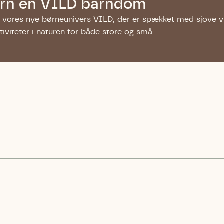
barn en VILD barndom
 vores nye børneunivers VILD, der er spækket med sjove v
ktiviteter i naturen for både store og små.
Storken tilbage ti
Skriv under (hjø
r under på
ver under på
Sund Limfjord
under på
ilbage til Kolding
1
Fornavn
Fornavn
kt
Fornavn
 kvashegnet også
ing
em for jordhumle,
Efternavn
Efternavn
2
Efternavn
 den mest kendte
ke humlebiarter.
humlebi – eller
Email
Email
Email
e som mange
.
kt
Telefon
Telefon
Telefon