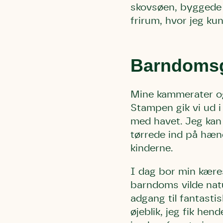
skovsøen, byggede h
frirum, hvor jeg kun
Barndomsg
Mine kammerater og 
Stampen gik vi ud i
med havet. Jeg kan
tørrede ind på hænd
kinderne.
I dag bor min kære
barndoms vilde nat
adgang til fantastis
øjeblik, jeg fik he