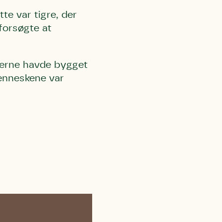
te var tigre, der
forsøgte at
ægerne
havde bygget
menneskene var