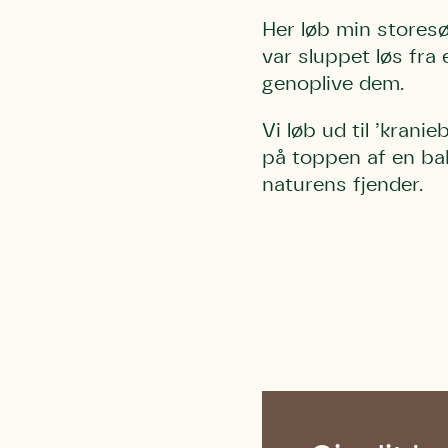
Her løb min storesøs
var sluppet løs fra
genoplive dem.
Vi løb ud til ’krani
på toppen af en bak
naturens fjender.