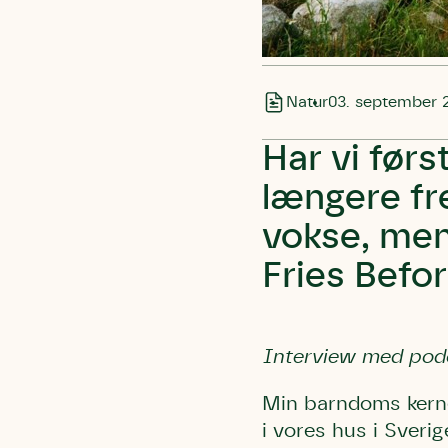
Natur
03. september 
Har vi førs
længere fr
vokse, men
Fries Befo
Interview med pod
Min barndoms
kern
i
vores hus i Sverig