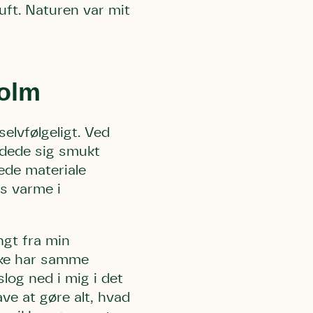
uft. Naturen var mit
olm
elvfølgeligt. Ved
ndede sig smukt
ede materiale
s varme i
angt fra min
kke har samme
slog ned i mig i det
ve at gøre alt, hvad