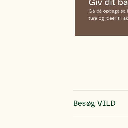
Giv dit 
Gå på opdagelse i
ture og idéer til a
Du skrive
Du skri
Du skriver 
Storken t
Linie 
Første pun
Test
Endelig er
Hjørr
et godt hj
Linie 
der nok er
af de dans
Den store 
Besøg VILD
brumbass
kalder den
Andet pun