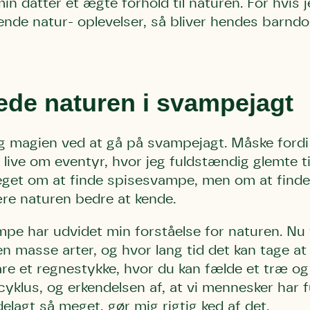
min datter et ægte forhold til naturen. For hvis 
 hende natur-
oplevelser, så bliver hendes barn
de naturen i svampejagt
eg magien
ved at gå på svampejagt. Måske fordi
live om eventyr, hvor jeg fuldstændig glemte ti
eget om at finde spisesvampe, men om at finde
ære naturen bedre at kende.
ampe
har udvidet min forståelse for naturen. Nu 
n masse arter, og hvor lang tid det kan tage a
bare et regnestykke, hvor du kan fælde et træ og 
cyklus, og erkendelsen af, at vi mennesker har f
lagt så meget, gør mig rigtig ked af det.