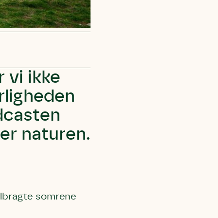
 vi ikke
rligheden
dcasten
er naturen.
tilbragte somrene