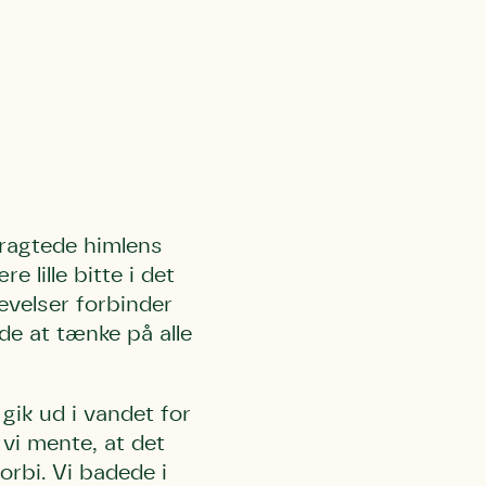
 må gerne
ning må
kontakte
r og andre
dsamlinger
ttemuligheder.
ette samtykke ved
at kontakte
 samtykke
ata@dn.dk
tragtede himlens
 lille bitte i det
levelser forbinder
de at tænke på alle
gik ud i vandet for
 vi mente, at det
orbi. Vi badede i