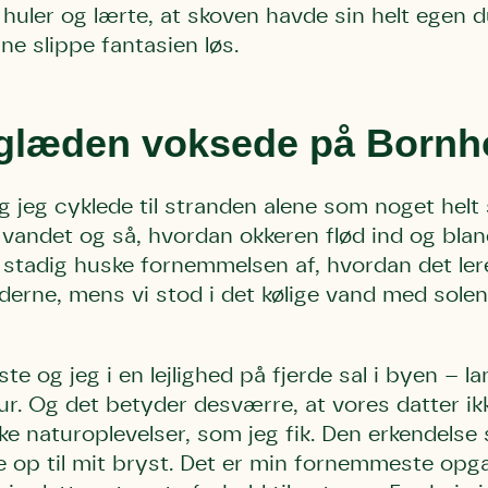
uler og lærte, at skoven havde sin helt egen d
ne slippe fantasien løs.
læden voksede på Bornh
jeg cyklede til stranden alene som noget helt s
 vandet og så, hvordan okkeren flød ind og bla
 stadig huske fornemmelsen af, hvordan det ler
erne, mens vi stod i det kølige vand med solen
ste og jeg
i en lejlighed på fjerde sal i byen – l
ur. Og det betyder desværre, at vores datter i
ke naturoplevelser, som jeg fik. Den erkendelse 
nde op til mit bryst. Det er min fornemmeste opga