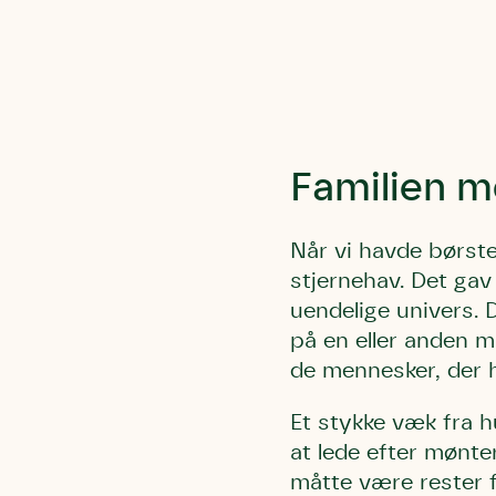
Humlebier 
blomster o
have.
Familien m
Når vi havde børste
stjernehav. Det gav 
uendelige univers. 
på en eller anden m
de mennesker, der 
Et stykke væk fra h
at lede efter mønte
måtte være rester fr