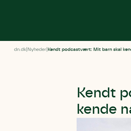
dn.dk
Nyheder
Kendt podcastvært: Mit barn skal ke
Kendt p
kende n