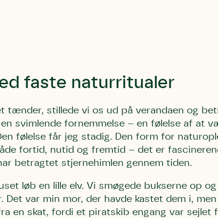
bestøver effektivt
g afgrøder i din
Danmarks Naturfredningsforening
Danmarks Naturfredningsfore
Danmarks Naturfredningsforening må gerne 
kontakte mig med nyt om sagen samt
gerne kontakte mig med nyt om sagen
mig med nyt om sagen samt fremtidige
fremtidige underskriftindsamlinge
samt fremtidige underskriftin
underskriftindsamlinger og andre stø
støttemuligheder. Jeg kan til enhver tid
og andre støttemuligheder. Jeg kan til
Jeg kan til enhver tid tilbagekalde d
tilbagekalde dette samtykke ved 
enhver tid tilbagekalde dette
ed faste naturritualer
at kontakte persondata@dn.dk
persondata@dn.dk
ved at kontakte persond
Skriv under nu
Skriv under nu
Skriv under nu
t tænder, stillede vi os ud på verandaen og be
en svimlende fornemmelse – en følelse af at være
Den følelse får jeg stadig. Den form for naturop
åde fortid, nutid og fremtid – det er fascineren
har betragtet stjernehimlen gennem tiden.
uset
løb en lille elv. Vi smøgede bukserne op og 
r. Det var min mor, der havde kastet dem i, men
a en skat, fordi et piratskib engang var sejlet f