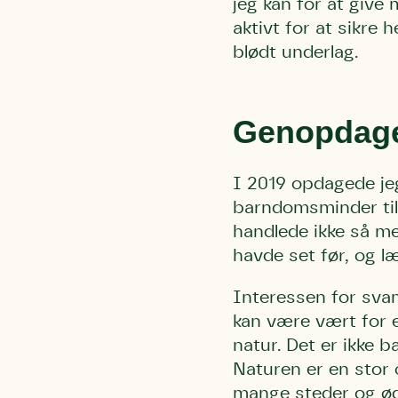
jeg kan for at give 
aktivt for at sikre
blødt underlag.
Genopdage
I 2019 opdagede j
barndomsminder til 
handlede ikke så m
havde set før, og l
Interessen for sv
kan være vært for e
natur. Det er ikke 
Naturen er en stor 
mange steder og øde