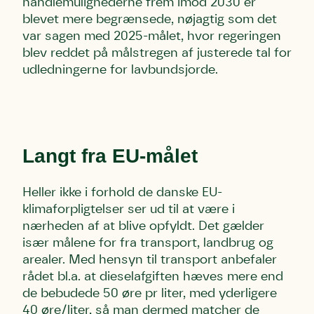
handlemulighederne frem imod 2030 er
Andet punkt
blevet mere begrænsede, nøjagtig som det
Humlebier bestøver effektivt blomster
var sagen med 2025-målet, hvor regeringen
og afgrøder i din have.
blev reddet på målstregen af justerede tal for
udledningerne for lavbundsjorde.
Langt fra EU-målet
Heller ikke i forhold de danske EU-
klimaforpligtelser ser ud til at være i
nærheden af at blive opfyldt. Det gælder
især målene for fra transport, landbrug og
arealer. Med hensyn til transport anbefaler
rådet bl.a. at dieselafgiften hæves mere end
de bebudede 50 øre pr liter, med yderligere
40 øre/liter, så man dermed matcher de