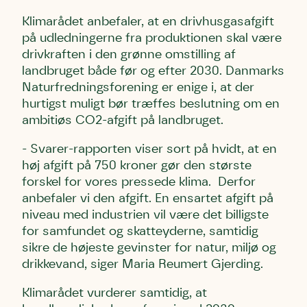
Klimarådet anbefaler, at en drivhusgasafgift
Telefon
Telefon
Telefon
på udledningerne fra produktionen skal være
drivkraften i den grønne omstilling af
landbruget både før og efter 2030. Danmarks
Naturfredningsforening er enige i, at der
Danmarks Naturfredningsforening må gerne kontakte
Danmarks Naturfredningsforening må gerne kontakte
Danmarks Naturfredningsforening må gerne kontakte
mig med nyt om sagen samt fremtidige
mig med nyt om sagen samt fremtidige
mig med nyt om sagen samt fremtidige
hurtigst muligt bør træffes beslutning om en
underskriftindsamlinger og andre støttemuligheder. Jeg
underskriftindsamlinger og andre støttemuligheder. Jeg
underskriftindsamlinger og andre støttemuligheder. Jeg
ambitiøs CO2-afgift på landbruget.
kan til enhver tid tilbagekalde dette samtykke ved at
kan til enhver tid tilbagekalde dette samtykke ved at
kan til enhver tid tilbagekalde dette samtykke ved at
kontakte persondata@dn.dk
kontakte persondata@dn.dk
kontakte persondata@dn.dk
- Svarer-rapporten viser sort på hvidt, at en
høj afgift på 750 kroner gør den største
Skriv under nu
Skriv under nu
Skriv under nu
forskel for vores pressede klima. Derfor
anbefaler vi den afgift. En ensartet afgift på
Du skriver under på
Du skriver under på
Du skriver under på
niveau med industrien vil være det billigste
Første punkt
Linie 1
Storken tilbage til Kolding
for samfundet og skatteyderne, samtidig
Test
Endelig er kvashegnet også et godt
sikre de højeste gevinster for natur, miljø og
Hjørring
hjem for jordhumle, der nok er den
drikkevand, siger Maria Reumert Gjerding.
Linie 2
mest kendte af de danske
humlebiarter. Den store humlebi – eller
Klimarådet vurderer samtidig, at
brumbasse som mange kalder den.