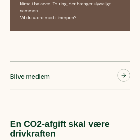
klima i balance. To ting, der hænger uløseligt
sammen.
Vil du være med i kampen?
Blive medlem
Skriv under (hjørring)
Sund Limfjord
Storken tilbage til Kolding
Fornavn
Fornavn
Fornavn
Efternavn
Efternavn
Efternavn
En CO2-afgift skal være
drivkraften
Email
Email
Email