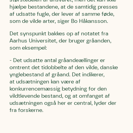
Telefon
Telefon
Telefon
hjælpe bestandene, at de samtidig presses
af udsatte fugle, der lever af samme føde,
som de vilde arter, siger Bo Håkansson.
Danmarks Naturfredningsforening må gerne
Danmarks Naturfredningsforening må gerne
Danmarks Naturfredningsforening må gerne
kontakte mig med nyt om sagen samt fremtidige
kontakte mig med nyt om sagen samt fremtidige
kontakte mig med nyt om sagen samt fremtidige
Det synspunkt bakkes op af notatet fra
underskriftindsamlinger og andre støttemuligheder.
underskriftindsamlinger og andre støttemuligheder.
underskriftindsamlinger og andre støttemuligheder.
Aarhus Universitet, der bruger gråanden,
Jeg kan til enhver tid tilbagekalde dette samtykke
Jeg kan til enhver tid tilbagekalde dette samtykke
Jeg kan til enhver tid tilbagekalde dette samtykke
ved at kontakte persondata@dn.dk
ved at kontakte persondata@dn.dk
ved at kontakte persondata@dn.dk
som eksempel:
Skriv under nu
Skriv under nu
Skriv under nu
- Det udsatte antal gråandeællinger er
omtrent det tidobbelte af den vilde, danske
ynglebestand af gråand. Det indikerer,
Du skriver under på
Du skriver under på
Du skriver under på
at udsætningen kan være af
Første punkt
Linie 1
Storken tilbage til Kolding
konkurrencemæssig betydning for den
Test
Endelig er kvashegnet også et godt
vildtlevende bestand, og at omfanget af
Hjørring
hjem for jordhumle, der nok er den
udsætningen også her er central, lyder der
Linie 2
mest kendte af de danske
fra forskerne.
humlebiarter. Den store humlebi –
eller brumbasse som mange kalder
den.