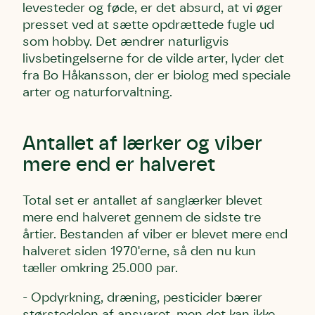
levesteder og føde, er det absurd, at vi øger
presset ved at sætte opdrættede fugle ud
som hobby. Det ændrer naturligvis
livsbetingelserne for de vilde arter, lyder det
fra Bo Håkansson, der er biolog med speciale
arter og naturforvaltning.
Antallet af lærker og viber
Skriv under (hjørring)
Sund Limfjord
Storken tilbage til Kolding
mere end er halveret
Fornavn
Fornavn
Fornavn
Total set er antallet af sanglærker blevet
mere end halveret gennem de sidste tre
Efternavn
Efternavn
Efternavn
årtier. Bestanden af viber er blevet mere end
halveret siden 1970'erne, så den nu kun
tæller omkring 25.000 par.
Email
Email
Email
- Opdyrkning, dræning, pesticider bærer
størstedelen af
ansvaret, men det kan ikke