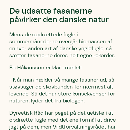
Andet punkt
Humlebier bestøver effektivt
De udsatte fasanerne
blomster og afgrøder i din have.
påvirker den danske natur
Mens de opdrættede fugle i
sommermånederne overgår biomassen af
enhver anden art af danske ynglefugle, så
sætter fasanerne deres helt egne rekorder.
Bo Håkansson er klar i mælet:
- Når man hælder så mange fasaner ud, så
støvsuger de skovbunden for nærmest alt
levende. Så det har store konsekvenser for
naturen, lyder det fra biologen.
Dyreetisk Råd har peget på det uetiske i
at
opdrætte fugle med det ene formål at drive
jagt på dem, men Vildtforvaltningsrådet har