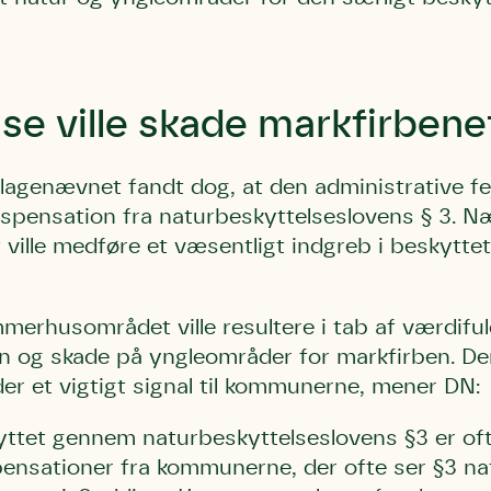
.
kt
Telefon
Telefon
Telefon
bestøver effektivt
g afgrøder i din
 ville skade markfirbene
Danmarks Naturfredningsforening
Danmarks Naturfredningsfore
Danmarks Naturfredningsforening må gerne 
kontakte mig med nyt om sagen samt
gerne kontakte mig med nyt om sagen
mig med nyt om sagen samt fremtidige
fremtidige underskriftindsamlinge
samt fremtidige underskriftin
underskriftindsamlinger og andre stø
lagenævnet fandt dog, at den administrative fej
støttemuligheder. Jeg kan til enhver tid
og andre støttemuligheder. Jeg kan til
Jeg kan til enhver tid tilbagekalde d
ispensation fra naturbeskyttelseslovens § 3. N
tilbagekalde dette samtykke ved 
enhver tid tilbagekalde dette
at kontakte persondata@dn.dk
persondata@dn.dk
ved at kontakte persond
 ville medføre et væsentligt indgreb i beskytte
Skriv under nu
Skriv under nu
Skriv under nu
merhusområdet ville resultere i tab af værdifu
n og skade på yngleområder for markfirben. Den
er et vigtigt signal til kommunerne, mener DN:
yttet gennem naturbeskyttelseslovens §3 er oft
pensationer fra kommunerne, der ofte ser §3 n