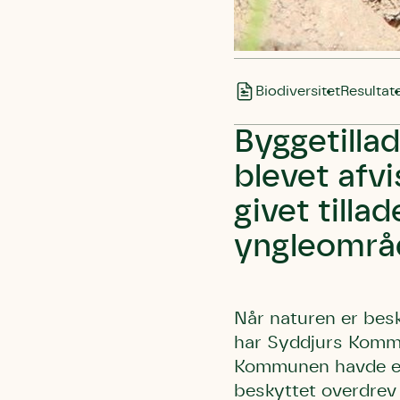
Biodiversitet
Resultat
Byggetilla
blevet afv
givet tilla
yngleområd
Når naturen er besk
har Syddjurs Kommu
Kommunen havde ell
beskyttet overdrev 