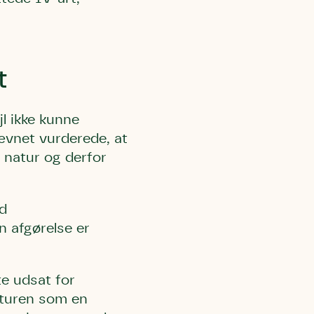
t
 må gerne
ning må
kontakte
r og andre
dsamlinger
ttemuligheder.
l ikke kunne
ette samtykke ved
ævnet vurderede, at
at kontakte
 samtykke
ata@dn.dk
t natur og derfor
ld
 afgørelse er
e udsat for
aturen som en