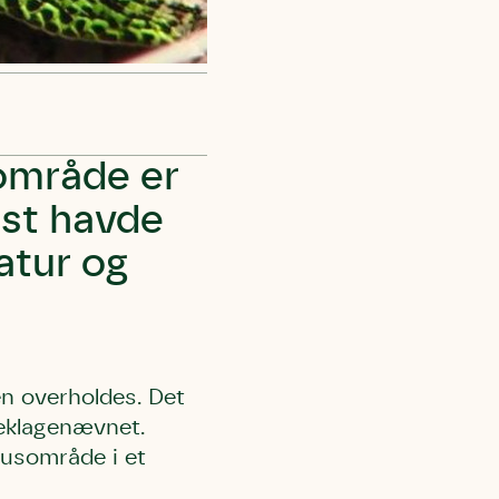
sområde er
rst havde
natur og
en overholdes. Det
eklagenævnet.
husområde i et