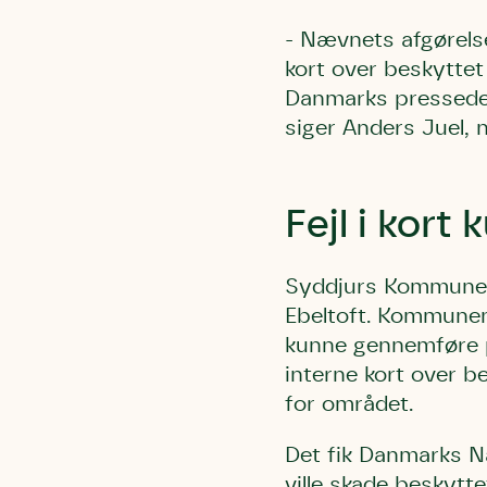
- Nævnets afgørelse 
kort over beskyttet 
Danmarks pressede 
siger Anders Juel,
Fejl i kort
Du skrive
Du skri
Du skriver 
Storken t
Linie 
Første pun
Syddjurs Kommune g
Test
Endelig er
Ebeltoft. Kommunen
Hjørr
et godt hj
kunne gennemføre pr
Linie 
der nok er
interne kort over 
af de dans
for området.
Den store 
Det fik Danmarks Na
brumbass
ville skade beskytt