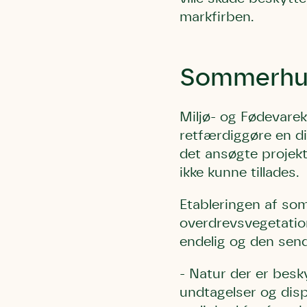
kalder den
markfirben.
Andet pun
Humlebier 
blomster o
Sommerhuse
have.
Miljø- og Fødevarek
retfærdiggøre en d
det ansøgte projekt
ikke kunne tillades.
Etableringen af som
overdrevsvegetatio
endelig og den send
- Natur der er besk
undtagelser og dis