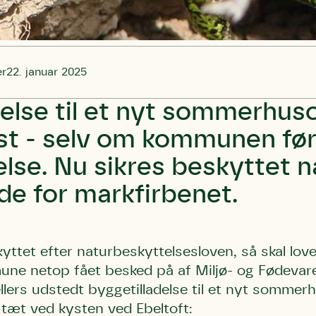
er
22. januar 2025
delse til et nyt sommerhu
ist - selv om kommunen fø
delse. Nu sikres beskyttet 
e for markfirbenet.
yttet efter naturbeskyttelsesloven, så skal lov
ne netop fået besked på af Miljø- og Fødevar
ers udstedt byggetilladelse til et nyt sommer
tæt ved kysten ved Ebeltoft: