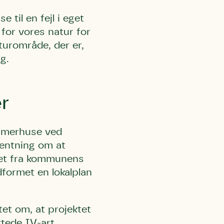
 til en fejl i eget
 for vores natur for
urområde, der er,
ng.
er
l Kolding
rring)
ommerhuse ved
ventning om at
ttet fra kommunens
formet en lokalplan
et om, at projektet
tede IV-art,