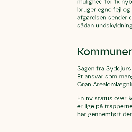
mulighed for fx ny
bruger egne fejl og
afgørelsen sender d
sådan undskyldning 
Kommunerne
Sagen fra Syddjurs 
Et ansvar som mange
Grøn Arealomlægnin
En ny status over 
er lige på trappern
har gennemført den