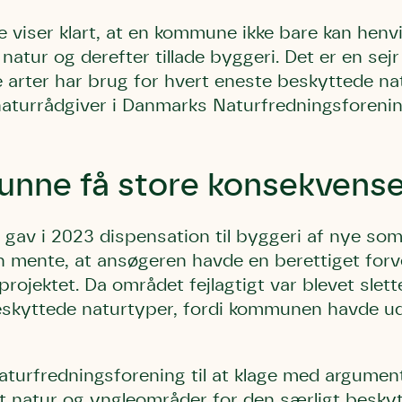
viser klart, at en kommune ikke bare kan henvise
natur og derefter tillade byggeri. Det er en sejr
arter har brug for hvert eneste beskyttede nat
 naturrådgiver i Danmarks Naturfredningsforeni
 kunne få store konsekvens
Storken tilbage ti
Skriv under (hjø
r under på
ver under på
Sund Limfjord
under på
ilbage til Kolding
1
Fornavn
Fornavn
kt
av i 2023 dispensation til byggeri af nye s
Fornavn
 kvashegnet også
 mente, at ansøgeren havde en berettiget for
ing
em for jordhumle,
ojektet. Da området fejlagtigt var blevet sle
Efternavn
Efternavn
2
Efternavn
 den mest kendte
beskyttede naturtyper, fordi kommunen havde ud
ke humlebiarter.
humlebi – eller
Email
Email
Email
turfredningsforening til at klage med argument
e som mange
et natur og yngleområder for den særligt beskyt