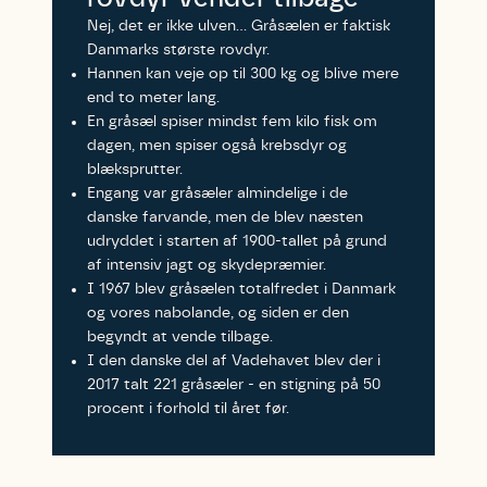
Nej, det er ikke ulven… Gråsælen er faktisk
Danmarks største rovdyr.
Telefon
Telefon
Telefon
Hannen kan veje op til 300 kg og blive mere
end to meter lang.
En gråsæl spiser mindst fem kilo fisk om
Danmarks Naturfredningsforening må gerne kontakte mig
Danmarks Naturfredningsforening må gerne kontakte mig
Danmarks Naturfredningsforening må gerne kontakte mig
dagen, men spiser også krebsdyr og
med nyt om sagen samt fremtidige
med nyt om sagen samt fremtidige
med nyt om sagen samt fremtidige
blæksprutter.
underskriftindsamlinger og andre støttemuligheder. Jeg
underskriftindsamlinger og andre støttemuligheder. Jeg
underskriftindsamlinger og andre støttemuligheder. Jeg
Engang var gråsæler almindelige i de
kan til enhver tid tilbagekalde dette samtykke ved at
kan til enhver tid tilbagekalde dette samtykke ved at
kan til enhver tid tilbagekalde dette samtykke ved at
danske farvande, men de blev næsten
kontakte persondata@dn.dk
kontakte persondata@dn.dk
kontakte persondata@dn.dk
udryddet i starten af 1900-tallet på grund
af intensiv jagt og skydepræmier.
Skriv under nu
Skriv under nu
Skriv under nu
I 1967 blev gråsælen totalfredet i Danmark
og vores nabolande, og siden er den
Du skriver under på
Du skriver under på
Du skriver under på
begyndt at vende tilbage.
Første punkt
Linie 1
Storken tilbage til Kolding
I den danske del af Vadehavet blev der i
Test
2017 talt 221 gråsæler - en stigning på 50
Endelig er kvashegnet også et godt
procent i forhold til året før.
Hjørring
hjem for jordhumle, der nok er den
Linie 2
mest kendte af de danske humlebiarter.
Den store humlebi – eller brumbasse