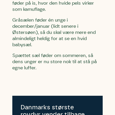
føder på is, hvor den hvide pels virker
som kamuflage.
Gråsælen føder én unge i
december/januar (lidt senere i
Østersøen), så du skal være mere end
almindeligt heldig for at se en hvid
babysæl.
Spættet sæl føder om sommeren, så
dens unger er nu store nok til at stå på
egne luffer.
Skriv under (hjørring)
Sund Limfjord
Storken tilbage til Kolding
Fornavn
Fornavn
Fornavn
Efternavn
Efternavn
Efternavn
Danmarks største
Email
Email
Email
rovdyr vender tilbage