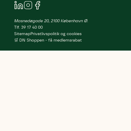
Masnedøgade 20, 2100 København Ø.
Tlf. 39 17 40 00
Sitemap
Privatlivspolitik og cookies
🛒 DN Shoppen - få medlemsrabat