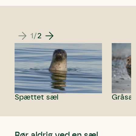
som mange kalder den.
Andet punkt
Humlebier bestøver effektivt blomster
og afgrøder i din have.
1
/
2
Spættet sæl
Gråsæ
Rør aldrig ved en sæl