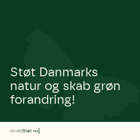
Støt Danmarks
natur og skab grøn
forandring!
dn.dk
Støt nu