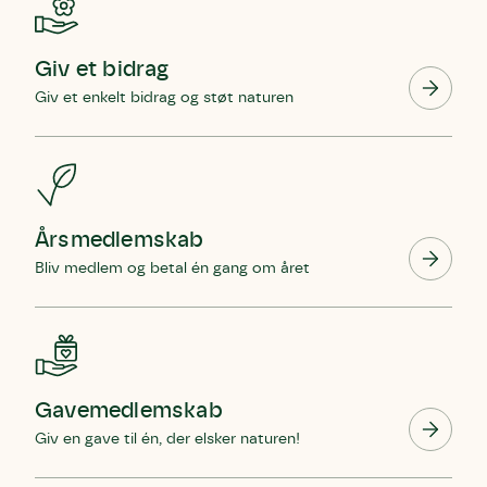
Giv et bidrag
Giv et enkelt bidrag og støt naturen
Skriv under (hjørring)
Sund Limfjord
Storken tilbage til Kolding
Årsmedlemskab
Fornavn
Fornavn
Fornavn
Bliv medlem og betal én gang om året
Efternavn
Efternavn
Efternavn
Email
Email
Email
Gavemedlemskab
Giv en gave til én, der elsker naturen!
Telefon
Telefon
Telefon