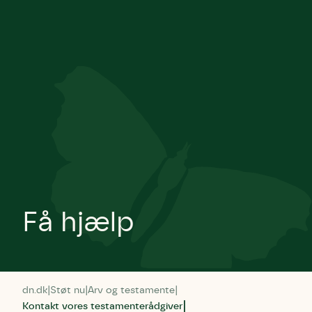
Få hjælp
dn.dk
Støt nu
Arv og testamente
Kontakt vores testamenterådgiver