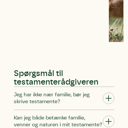
Spørgsmål til
testamenterådgiveren
Jeg har ikke nær familie, bør jeg
Skriv under (hjørring)
Sund Limfjord
Storken tilbage til Kolding
skrive testamente?
Fornavn
Fornavn
Fornavn
Kan jeg både betænke familie,
Efternavn
Efternavn
Efternavn
venner og naturen i mit testamente?