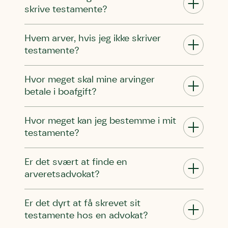
Linie 2
mest kendte af de danske humlebiarter.
skrive testamente?
Den store humlebi – eller brumbasse
som mange kalder den.
Hvem arver, hvis jeg ikke skriver
Andet punkt
testamente?
Humlebier bestøver effektivt blomster
og afgrøder i din have.
Hvor meget skal mine arvinger
betale i boafgift?
Hvor meget kan jeg bestemme i mit
testamente?
Er det svært at finde en
arveretsadvokat?
Er det dyrt at få skrevet sit
testamente hos en advokat?