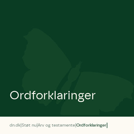
Ordforklaringer
dn.dk
Støt nu
Arv og testamente
Ordforklaringer