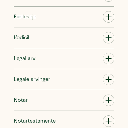
Fælleseje
Kodicil
Legal arv
Legale arvinger
Skriv under (hjørring)
Sund Limfjord
Storken tilbage til Kolding
Notar
Fornavn
Fornavn
Fornavn
Notartestamente
Efternavn
Efternavn
Efternavn