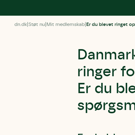
dn.dk
Støt nu
Mit medlemskab
Er du blevet ringet o
Danmark
ringer f
Er du bl
spørgsmå