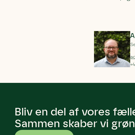
A
Se
a
+4
Bliv en del af vores fæl
Sammen skaber vi grøn 