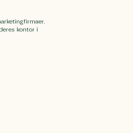
rketingfirmaer.
deres kontor i
l Kolding
rring)