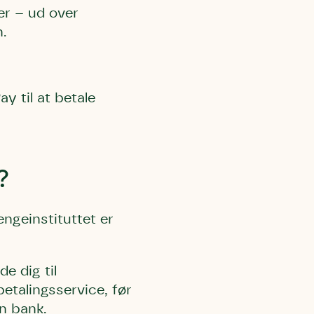
er – ud over
.
y til at betale
?
ngeinstituttet er
e dig til
betalingsservice, før
n bank.