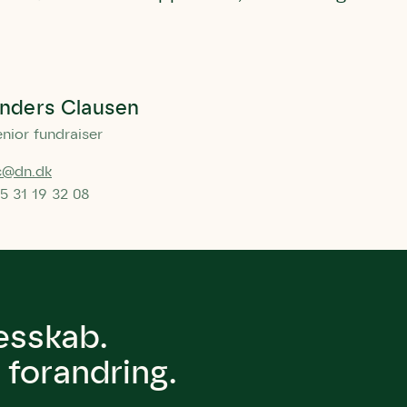
nders Clausen
nior fundraiser
c@dn.dk
5 31 19 32 08
lesskab.
forandring.