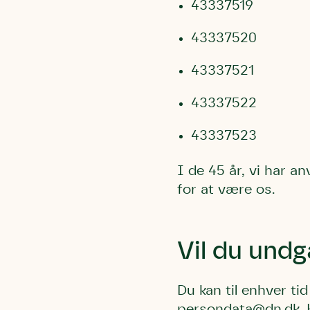
Linie 
43337519
der nok er
af de dans
43337520
Den store 
brumbass
43337521
kalder den
43337522
Andet pun
Humlebier 
43337523
blomster o
have.
I de 45 år, vi har an
for at være os.
Vil du undg
Du kan til enhver tid
persondata@dn.dk
.