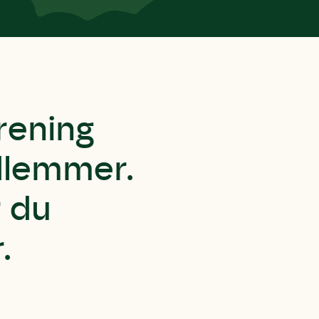
rening
dlemmer.
r du
.