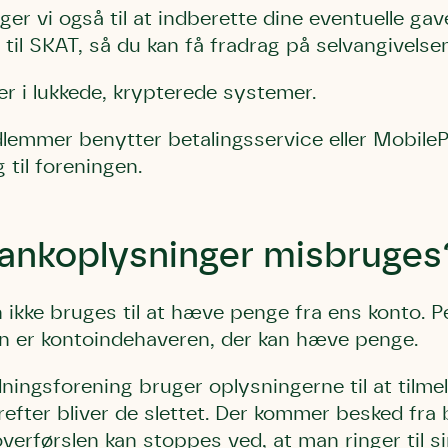
r vi også til at indberette dine eventuelle gav
til SKAT, så du kan få fradrag på selvangivelsen
ger i lukkede, krypterede systemer.
emmer benytter betalingsservice eller MobilePa
 til foreningen.
ankoplysninger misbruges
ikke bruges til at hæve penge fra ens konto. Pe
kun er kontoindehaveren, der kan hæve penge.
ngsforening bruger oplysningerne til at tilmeld
refter bliver de slettet. Der kommer besked fra 
erførslen kan stoppes ved, at man ringer til si