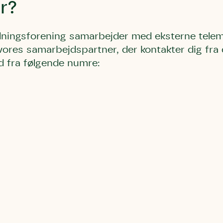
r?
ningsforening samarbejder med eksterne telema
vores samarbejdspartner, der kontakter dig fra 
d fra følgende numre:
Storken tilbage ti
Skriv under (hjø
r under på
ver under på
Sund Limfjord
under på
ilbage til Kolding
1
Fornavn
Fornavn
kt
Fornavn
 kvashegnet også
ing
em for jordhumle,
Efternavn
Efternavn