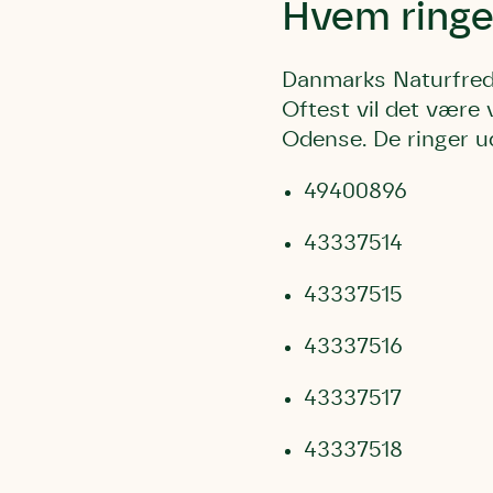
Hvem ringe
Danmarks Naturfred
Oftest vil det være 
Odense. De ringer u
49400896
43337514
43337515
43337516
Du skrive
Du skri
Du skriver 
43337517
Storken t
Linie 
Første pun
Test
43337518
Endelig er
Hjørr
et godt hj