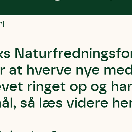
p?
s Naturfredningsfo
or at hverve nye me
evet ringet op og ha
l, så læs videre her