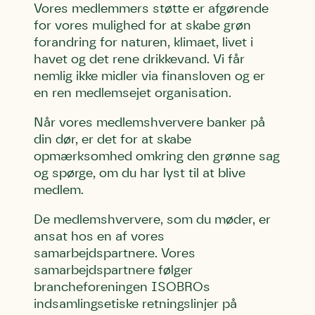
Vores medlemmers støtte er afgørende
for vores mulighed for at skabe grøn
forandring for naturen, klimaet, livet i
havet og det rene drikkevand. Vi får
nemlig ikke midler via finansloven og er
en ren medlemsejet organisation.
Når vores medlemshververe banker på
din dør, er det for at skabe
opmærksomhed omkring den grønne sag
og spørge, om du har lyst til at blive
medlem.
De medlemshververe, som du møder, er
ansat hos en af vores
samarbejdspartnere. Vores
Skriv under (hjørring)
Sund Limfjord
Storken tilbage til Kolding
samarbejdspartnere følger
brancheforeningen ISOBROs
Fornavn
Fornavn
Fornavn
indsamlingsetiske retningslinjer på