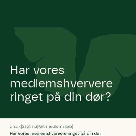
Har vores
medlemshververe
ringet på din dør?
dn.dk
Støt nu
Mit medlemskab
Har vores medlemshververe ringet på din dør