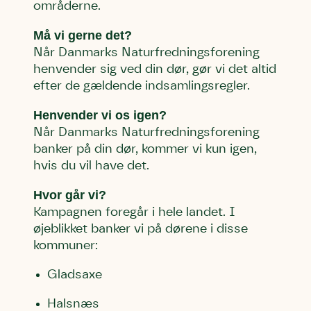
områderne.
Efternavn
Efternavn
Efternavn
Må vi gerne det?
Når Danmarks Naturfredningsforening
henvender sig ved din dør, gør vi det altid
Email
Email
Email
efter de gældende indsamlingsregler.
Henvender vi os igen?
Telefon
Telefon
Telefon
Når Danmarks Naturfredningsforening
banker på din dør, kommer vi kun igen,
hvis du vil have det.
Danmarks Naturfredningsforening må gerne kontakte mig
Danmarks Naturfredningsforening må gerne kontakte mig
Danmarks Naturfredningsforening må gerne kontakte mig
med nyt om sagen samt fremtidige
med nyt om sagen samt fremtidige
med nyt om sagen samt fremtidige
Hvor går vi?
underskriftindsamlinger og andre støttemuligheder. Jeg
underskriftindsamlinger og andre støttemuligheder. Jeg
underskriftindsamlinger og andre støttemuligheder. Jeg
kan til enhver tid tilbagekalde dette samtykke ved at
kan til enhver tid tilbagekalde dette samtykke ved at
kan til enhver tid tilbagekalde dette samtykke ved at
Kampagnen foregår i hele landet. I
kontakte persondata@dn.dk
kontakte persondata@dn.dk
kontakte persondata@dn.dk
øjeblikket banker vi på dørene i disse
kommuner:
Skriv under nu
Skriv under nu
Skriv under nu
Gladsaxe
Du skriver under på
Du skriver under på
Du skriver under på
Halsnæs
Første punkt
Linie 1
Storken tilbage til Kolding