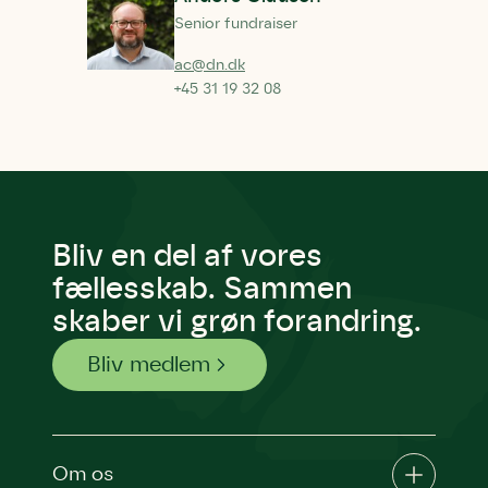
Senior fundraiser
ac@dn.dk
+45 31 19 32 08
Bliv en del af vores
fællesskab. Sammen
skaber vi grøn forandring.
Bliv medlem
Om os