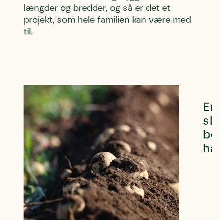
længder og bredder, og så er det et
projekt, som hele familien kan være med
til.
En
sk
bet
ha