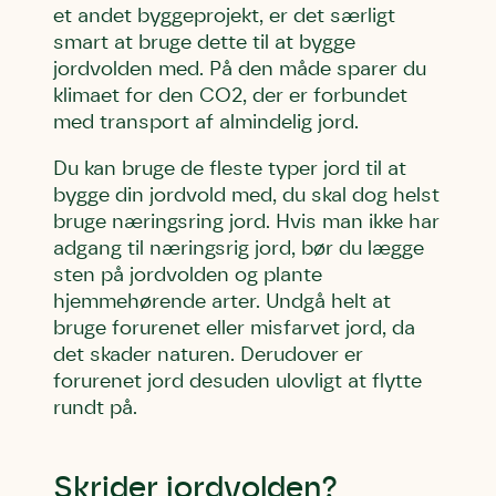
et andet byggeprojekt, er det særligt
smart at bruge dette til at bygge
jordvolden med. På den måde sparer du
Skriv under (hjørring)
Sund Limfjord
Storken tilbage til Kolding
klimaet for den CO2, der er forbundet
Fornavn
Fornavn
Fornavn
med transport af almindelig jord.
Du kan bruge de fleste typer jord til at
bygge din jordvold med, du skal dog helst
Efternavn
Efternavn
Efternavn
bruge næringsring jord. Hvis man ikke har
adgang til næringsrig jord, bør du lægge
Email
Email
Email
sten på jordvolden og plante
hjemmehørende arter. Undgå helt at
bruge forurenet eller misfarvet jord, da
Telefon
Telefon
Telefon
det skader naturen. Derudover er
forurenet jord desuden ulovligt at flytte
rundt på.
Danmarks Naturfredningsforening må gerne kontakte mig
Danmarks Naturfredningsforening må gerne kontakte mig
Danmarks Naturfredningsforening må gerne kontakte mig
med nyt om sagen samt fremtidige
med nyt om sagen samt fremtidige
med nyt om sagen samt fremtidige
underskriftindsamlinger og andre støttemuligheder. Jeg
underskriftindsamlinger og andre støttemuligheder. Jeg
underskriftindsamlinger og andre støttemuligheder. Jeg
Skrider jordvolden?
kan til enhver tid tilbagekalde dette samtykke ved at
kan til enhver tid tilbagekalde dette samtykke ved at
kan til enhver tid tilbagekalde dette samtykke ved at