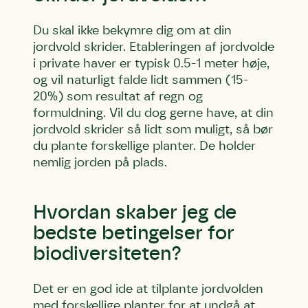
kontakte persondata@dn.dk
kontakte persondata@dn.dk
kontakte persondata@dn.dk
Du skal ikke bekymre dig om at din
Skriv under nu
Skriv under nu
Skriv under nu
jordvold skrider. Etableringen af jordvolde
i private haver er typisk 0.5-1 meter høje,
Du skriver under på
Du skriver under på
Du skriver under på
og vil naturligt falde lidt sammen (15-
Første punkt
Linie 1
Storken tilbage til Kolding
20%) som resultat af regn og
Test
formuldning. Vil du dog gerne have, at din
Endelig er kvashegnet også et godt
Hjørring
jordvold skrider så lidt som muligt, så bør
hjem for jordhumle, der nok er den
Linie 2
du plante forskellige planter. De holder
mest kendte af de danske humlebiarter.
nemlig jorden på plads.
Den store humlebi – eller brumbasse
som mange kalder den.
Andet punkt
Hvordan skaber jeg de
Humlebier bestøver effektivt blomster
og afgrøder i din have.
bedste betingelser for
biodiversiteten?
Det er en god ide at tilplante jordvolden
med forskellige planter for at undgå at