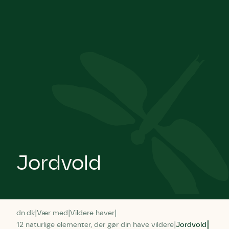
Jordvold
dn.dk
Vær med
Vildere haver
12 naturlige elementer, der gør din have vildere
Jordvold