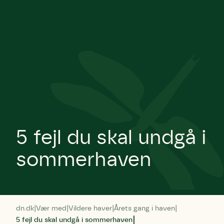
5 fejl du skal undgå i
sommerhaven
dn.dk
Vær med
Vildere haver
Årets gang i haven
5 fejl du skal undgå i sommerhaven