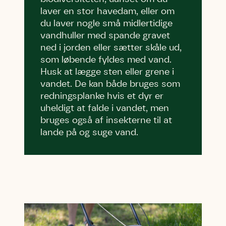
laver en stor havedam, eller om
Test
Endelig er kvashegnet også et godt
du laver nogle små midlertidige
Hjørring
hjem for jordhumle, der nok er den
vandhuller med spande gravet
Linie 2
mest kendte af de danske humlebiarter.
ned i jorden eller sætter skåle ud,
Den store humlebi – eller brumbasse
som løbende fyldes med vand.
som mange kalder den.
Husk at lægge sten eller grene i
Andet punkt
vandet. De kan både bruges som
Humlebier bestøver effektivt blomster
redningsplanke hvis et dyr er
og afgrøder i din have.
uheldigt at falde i vandet, men
bruges også af insekterne til at
lande på og suge vand.