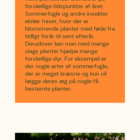
forskellige tidspunkter af året.
Sommerfugle og andre insekter
elsker haver, hvor der er
blomstrende planter med føde fra
tidligt forår til sent efterår.
Derudover kan man med mange
slags planter hjælpe mange
forskellige dyr. For eksempel er
der nogle arter af sommerfugle,
der er meget kræsne og kun vil
lægge deres æg på nogle få
bestemte planter.
Skriv under (hjørring)
Sund Limfjord
Storken tilbage til Kolding
Fornavn
Fornavn
Fornavn