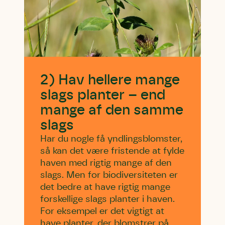
2) Hav hellere mange
slags planter – end
mange af den samme
slags
Har du nogle få yndlingsblomster,
så kan det være fristende at fylde
haven med rigtig mange af den
slags. Men for biodiversiteten er
det bedre at have rigtig mange
forskellige slags planter i haven.
For eksempel er det vigtigt at
have planter, der blomstrer på