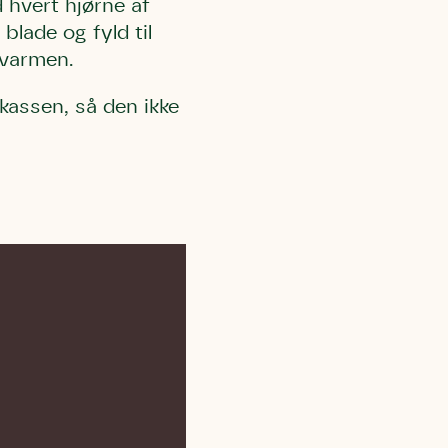
 hvert hjørne af
r og andre
dsamlinger
ttemuligheder.
blade og fyld til
ette samtykke ved
at kontakte
 samtykke
 varmen.
ata@dn.dk
 kassen, så den ikke