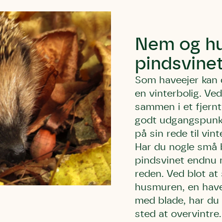
Nem og hur
pindsvine
Som haveejer kan d
en vinterbolig. Ve
sammen i et fjernt
godt udgangspunkt
på sin rede til vint
Har du nogle små 
pindsvinet endnu me
reden. Ved blot at
husmuren, en havek
med blade, har du a
sted at overvintre.