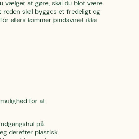
 vælger at gøre, skal du blot være
reden skal bygges et fredeligt og
, for ellers kommer pindsvinet ikke
l Kolding
rring)
u mulighed for at
 indgangshul på
 må gerne
ning må
g derefter plastisk
kontakte