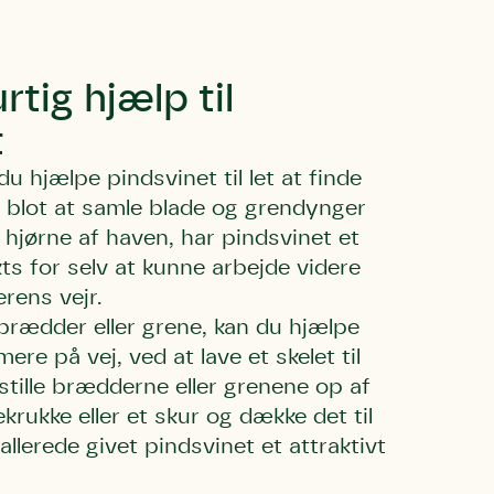
tig hjælp til
t
u hjælpe pindsvinet til let at finde
d blot at samle blade og grendynger
 hjørne af haven, har pindsvinet et
s for selv at kunne arbejde videre
erens vejr.
brædder eller grene, kan du hjælpe
re på vej, ved at lave et skelet til
 stille brædderne eller grenene op af
rukke eller et skur og dække det til
llerede givet pindsvinet et attraktivt