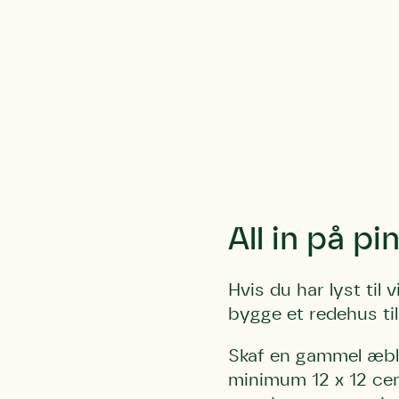
Du skrive
Du skri
Du skriver 
Storken t
Linie 
Første pun
Test
Endelig er
Hjørr
et godt hj
Linie 
der nok er
af de dans
Den store 
All in på pi
brumbass
kalder den
Hvis du har lyst til 
Andet pun
bygge et redehus ti
Humlebier 
blomster o
Skaf en gammel æble
have.
minimum 12 x 12 cen