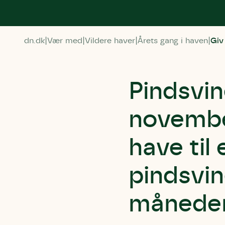
dn.dk
Vær med
Vildere haver
Årets gang i haven
Giv
Pindsvine
novembe
have til
pindsvin
måneders