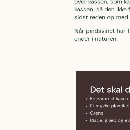
over kassen, som ka
kassen, så den ikke 
sidst reden op med 
Når pindsvinet har fo
ender i naturen.
Det skal 
En gammel kasse
Et stykke plastik 
Grene
Blade, græd og ev