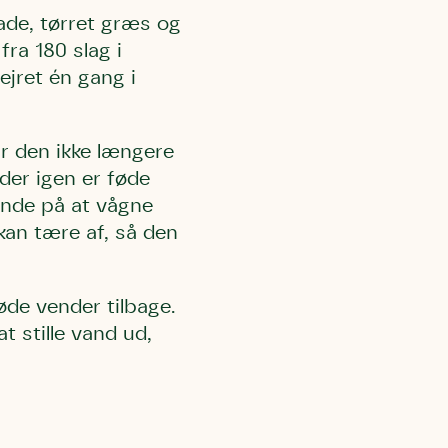
lade, tørret græs og
fra 180 slag i
ejret én gang i
år den ikke længere
 der igen er føde
finde på at vågne
kan tære af, så den
øde vender tilbage.
at stille vand ud,