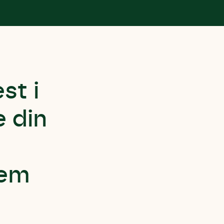
st i
 din
fem