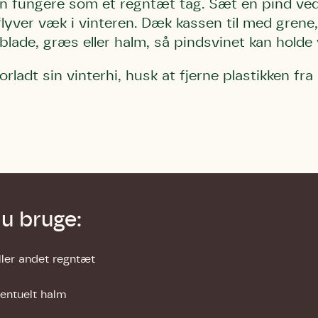
n fungere som et regntæt tag. Sæt en pind ved
fremtidige underskriftindsamlinge
samt fremtidige underskriftin
underskriftindsamlinger og andre stø
flyver væk i vinteren. Dæk kassen til med grene, 
støttemuligheder. Jeg kan til enhver tid
og andre støttemuligheder. Jeg kan til
Jeg kan til enhver tid tilbagekalde d
tilbagekalde dette samtykke ved 
enhver tid tilbagekalde dette
blade, græs eller halm, så pindsvinet kan holde
at kontakte persondata@dn.dk
persondata@dn.dk
ved at kontakte persond
rladt sin vinterhi, husk at fjerne plastikken fra
Skriv under nu
Skriv under nu
Skriv under nu
du bruge:
eller andet regntæt
entuelt halm