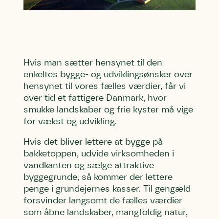
humlebiarter. Den store humlebi – eller
brumbasse som mange kalder den.
Andet punkt
Humlebier bestøver effektivt blomster
og afgrøder i din have.
Hvis man sætter hensynet til den
enkeltes bygge- og udviklingsønsker over
hensynet til vores fælles værdier, får vi
over tid et fattigere Danmark, hvor
smukke landskaber og frie kyster må vige
for vækst og udvikling.
Hvis det bliver lettere at bygge på
bakketoppen, udvide virksomheden i
vandkanten og sælge attraktive
byggegrunde, så kommer der lettere
penge i grundejernes kasser. Til gengæld
forsvinder langsomt de fælles værdier
som åbne landskaber, mangfoldig natur,