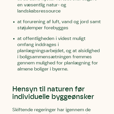
en væsentlig natur- og
landskabsressource
at forurening af luft, vand og jord samt
støjulemper forebygges
at offentligheden i videst muligt
omfang inddrages i
planlægningsarbejdet, og at alsidighed
i boligsammensætningen fremmes
gennem mulighed for planlægning for
almene boliger i byerne.
Skriv under (hjørring)
Sund Limfjord
Storken tilbage til Kolding
Fornavn
Fornavn
Fornavn
Hensyn til naturen før
individuelle byggeønsker
Efternavn
Efternavn
Efternavn
Skiftende regeringer har igennem de