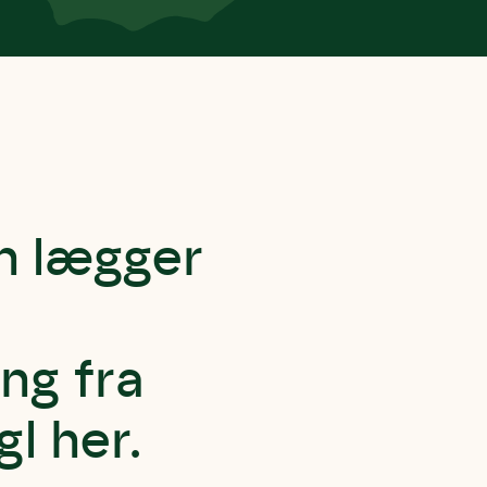
n lægger
ng fra
l her.