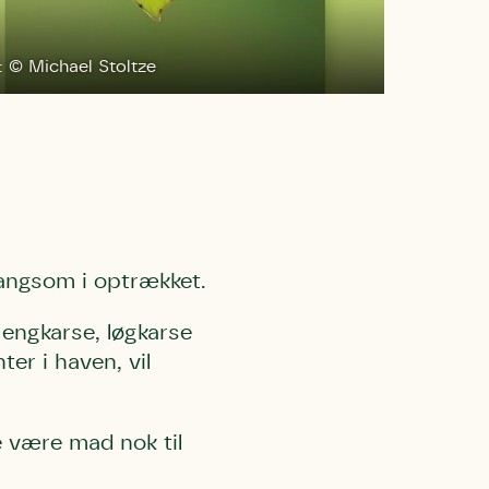
: © Michael Stoltze
 må gerne
ning må
kontakte
r og andre
dsamlinger
ttemuligheder.
ette samtykke ved
at kontakte
 samtykke
ata@dn.dk
 langsom i optrækket.
 engkarse, løgkarse
er i haven, vil
e være mad nok til