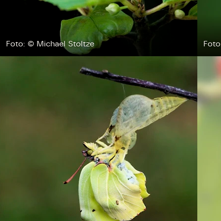
Foto: © Michael Stoltze
Foto
Storken tilbage ti
Skriv under (hjø
r under på
ver under på
Sund Limfjord
under på
ilbage til Kolding
1
Fornavn
Fornavn
kt
Fornavn
 kvashegnet også
ing
em for jordhumle,
Efternavn
Efternavn
2
Efternavn
 den mest kendte
ke humlebiarter.
humlebi – eller
Email
Email
Email
e som mange
.
kt
Telefon
Telefon
Telefon