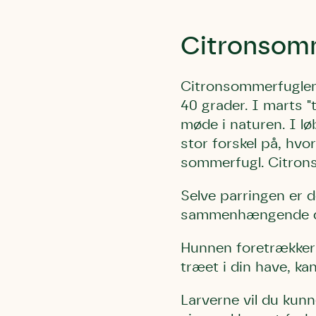
Citronsom
Citronsommerfuglen 
40 grader. I marts "
møde i naturen. I lø
stor forskel på, hvo
sommerfugl. Citrons
Selve parringen er d
sammenhængende dag
Hunnen foretrækker 
træet i din have, ka
Larverne vil du kunn