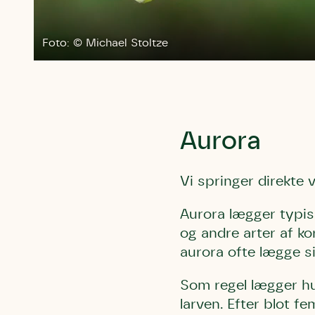
Humlebier 
blomster o
Foto: © Michael Stoltze
have.
Aurora
Vi springer direkte 
Aurora lægger typis
og andre arter af ko
aurora ofte lægge s
Som regel lægger hun
larven. Efter blot fe