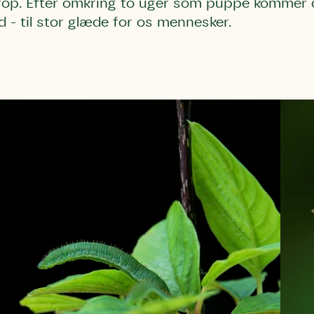
rop. Efter omkring to uger som puppe kommer
 - til stor glæde for os mennesker.