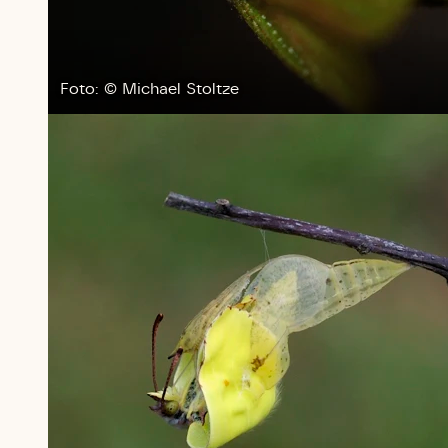
Foto: © Michael Stoltze
Du skrive
Du skri
Du skriver 
Storken t
Linie 
Første pun
Test
Endelig er
Hjørr
et godt hj
Linie 
der nok er
af de dans
Den store 
brumbass
kalder den
Andet pun