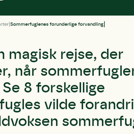
rter
Sommerfuglenes forunderlige forvandling
n magisk rejse, der
r, når sommerfugle
 Se 8 forskellige
gles vilde forandri
uldvoksen sommerfug