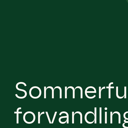
Sommerfug
forvandlin