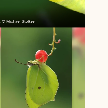
: © Michael Stoltze
l Kolding
rring)