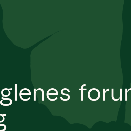
lenes forun
g