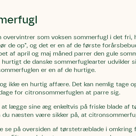
merfugl
overvintrer som voksen sommerfugl i det fri, 
tør de op", og det er en af de første forårsbeb
bet af april og maj måned parrer den gule somm
r hurtigt de danske sommerfuglearter udvikler s
ommerfuglen er en af de hurtige.
og ikke en hurtig affære. Det kan nemlig tage op 
e for citronsommerfuglen at parre sig.
at lægge sine æg enkeltvis på friske blade af t
n du næsten være sikker på, at citronsommerfugl
e se på oversiden af tørstetræblade i omkring fi