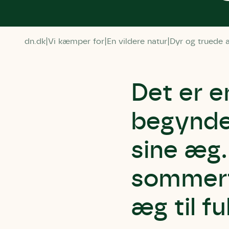
dn.dk
Vi kæmper for
En vildere natur
Dyr og truede a
Det er e
begynde
sine æg.
sommerfu
æg til f