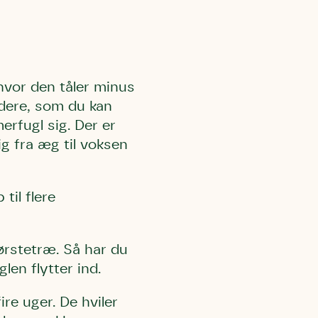
hvor den tåler minus
udere, som du kan
erfugl sig. Der er
ig fra æg til voksen
til flere
ørstetræ. Så har du
en flytter ind.
re uger. De hviler