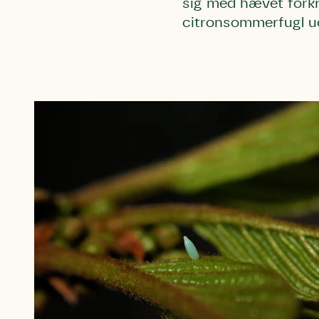
sig med hævet fork
citronsommerfugl ud