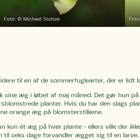
bestøver effektivt
g afgrøder i din
Foto: © Michael Stoltze
Foto
Danmarks Naturfredningsforening
Danmarks Naturfredningsfore
Danmarks Naturfredningsforening må gerne 
kontakte mig med nyt om sagen samt
gerne kontakte mig med nyt om sagen
mig med nyt om sagen samt fremtidige
fremtidige underskriftindsamlinge
samt fremtidige underskriftin
underskriftindsamlinger og andre stø
støttemuligheder. Jeg kan til enhver tid
og andre støttemuligheder. Jeg kan til
Jeg kan til enhver tid tilbagekalde d
tilbagekalde dette samtykke ved 
enhver tid tilbagekalde dette
at kontakte persondata@dn.dk
persondata@dn.dk
ved at kontakte persond
Skriv under nu
Skriv under nu
Skriv under nu
videre til en af de sommerfuglearter, der er lidt
k sine æg i løbet af maj måned. Det gør hun på
rsblomstrede planter. Hvis du har den slags plant
ine orange æg på blomsterstilkene.
 kun ét æg på hver plante - ellers ville der ikk
m til seks dage forvandler ægget sig til en larve.