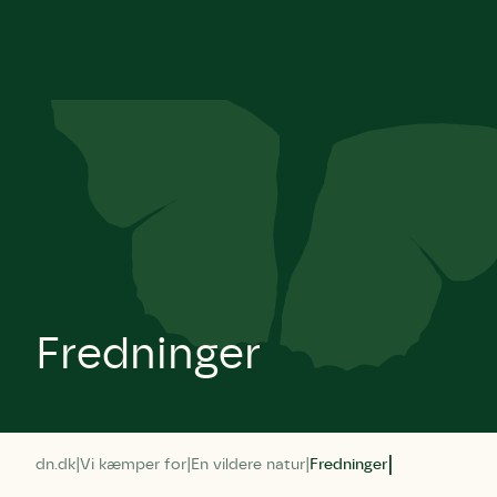
Fredninger
dn.dk
Vi kæmper for
En vildere natur
Fredninger