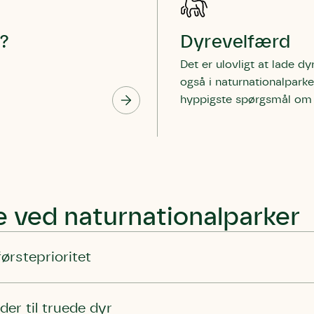
k?
Dyrevelfærd
Det er ulovligt at lade dy
også i naturnationalparke
hyppigste spørgsmål om 
e ved naturnationalparker
førsteprioritet
eder til truede dyr