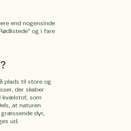
tigere end nogensinde
ødlistede” og i fare
k?
 plads til store og
ser, der skaber
d kvælstof, som
els, at naturen
re græssende dyr,
ges ud.