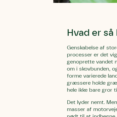
Humlebier 
blomster o
have.
Hvad er så
Genskabelse af sto
processer er det vig
genoprette vandet na
om i skovbunden, og
forme varierede la
græssere holde græs
hele ikke bare gror ti
Det lyder nemt. Men 
masser af motorveje,
nødt til at indhegne