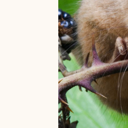
Du skrive
Du skri
Du skriver 
Storken t
Linie 
Første pun
Test
Endelig er
Hjørr
et godt hj
Linie 
der nok er
af de dans
Den store 
brumbass
kalder den
Andet pun