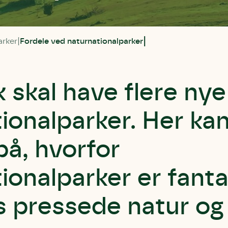
arker
Fordele ved naturnationalparker
skal have flere nye
ionalparker. Her kan
på, hvorfor
ionalparker er fanta
s pressede natur og