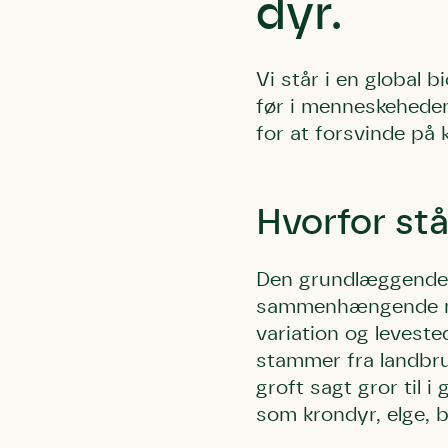
dyr.
Vi står i en global 
før i menneskehedens
for at forsvinde på ko
Hvorfor stå
Den grundlæggende år
sammenhængende nat
variation og levest
stammer fra landbrug
groft sagt gror til 
som krondyr, elge, 