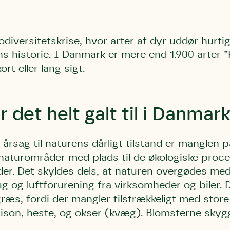
biodiversitetskrise, hvor arter af dyr uddør hur
 historie. I Danmark er mere end 1.900 arter ”R
rt eller lang sigt.
r det helt galt til i Danmar
sag til naturens dårligt tilstand er manglen på
urområder med plads til de økologiske proces
eder. Det skyldes dels, at naturen overgødes me
 og luftforurening fra virksomheder og biler. D
i græs, fordi der mangler tilstrækkeligt med sto
bison, heste, og okser (kvæg). Blomsterne skyg