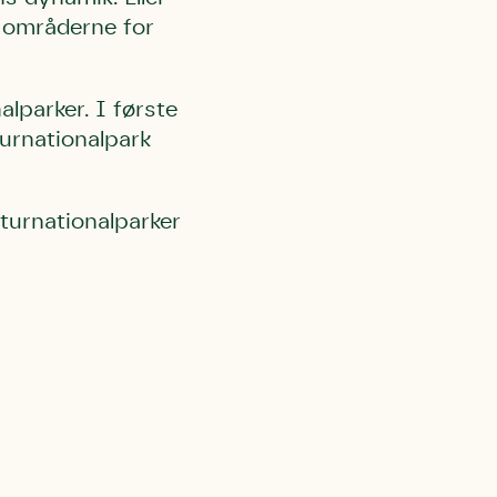
r områderne for
alparker. I første
urnationalpark
aturnationalparker