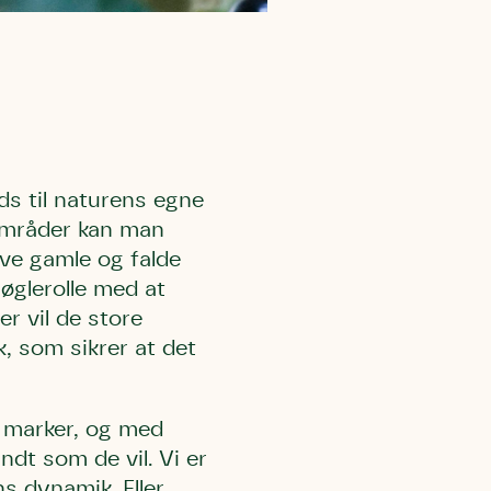
 må gerne
ning må
kontakte
r og andre
dsamlinger
ttemuligheder.
ette samtykke ved
at kontakte
 samtykke
ata@dn.dk
 til naturens egne
rområder kan man
ive gamle og falde
øglerolle med at
 vil de store
, som sikrer at det
r marker, og med
ndt som de vil. Vi er
s dynamik. Eller