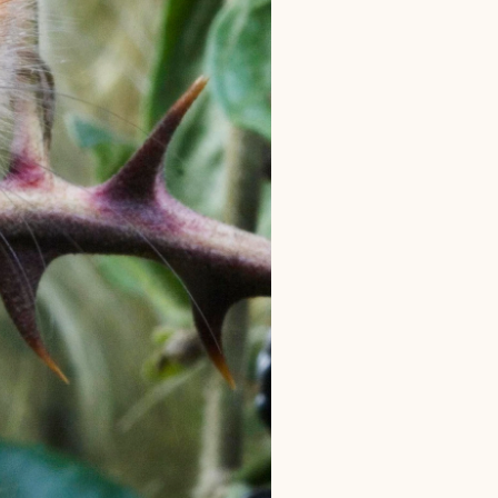
l Kolding
rring)