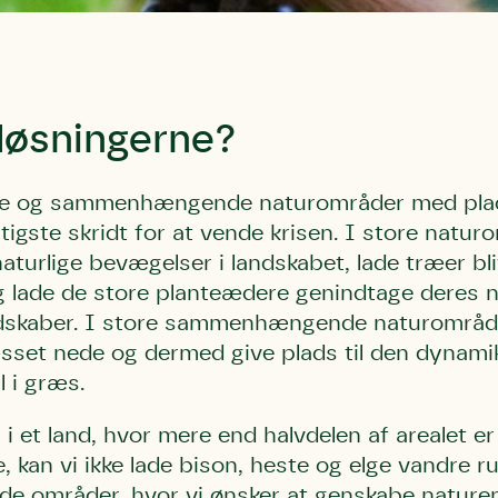
bestøver effektivt
g afgrøder i din
Danmarks Naturfredningsforening
Danmarks Naturfredningsfore
Danmarks Naturfredningsforening må gerne 
kontakte mig med nyt om sagen samt
gerne kontakte mig med nyt om sagen
mig med nyt om sagen samt fremtidige
fremtidige underskriftindsamlinge
samt fremtidige underskriftin
 løsningerne?
underskriftindsamlinger og andre stø
støttemuligheder. Jeg kan til enhver tid
og andre støttemuligheder. Jeg kan til
Jeg kan til enhver tid tilbagekalde d
tilbagekalde dette samtykke ved 
enhver tid tilbagekalde dette
at kontakte persondata@dn.dk
persondata@dn.dk
ved at kontakte persond
re og sammenhængende naturområder med plads
tigste skridt for at vende krisen. I store natu
Skriv under nu
Skriv under nu
Skriv under nu
turlige bevægelser i landskabet, lade træer bl
 lade de store planteædere genindtage deres n
ndskaber. I store sammenhængende naturområder
set nede og dermed give plads til den dynamik
l i græs.
i et land, hvor mere end halvdelen af arealet e
 kan vi ikke lade bison, heste og elge vandre ru
 de områder, hvor vi ønsker at genskabe naturen