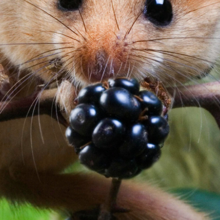
Storken tilbage ti
Skriv under (hjø
r under på
ver under på
Sund Limfjord
under på
ilbage til Kolding
1
Fornavn
Fornavn
kt
Fornavn
 kvashegnet også
ing
em for jordhumle,
Efternavn
Efternavn
2
Efternavn
 den mest kendte
ke humlebiarter.
humlebi – eller
Email
Email
Email
e som mange
.
kt
Telefon
Telefon
Telefon