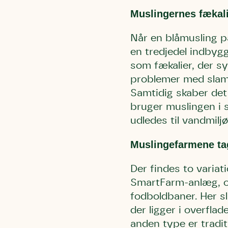
Humlebier 
Muslingernes fækali
blomster o
have.
Når en blåmusling på 
en tredjedel indbyg
som fækalier, der sy
problemer med slam,
Samtidig skaber det e
bruger muslingen i s
udledes til vandmilj
Muslingefarmene ta
Der findes to variat
SmartFarm-anlæg, og
fodboldbaner. Her sl
der ligger i overfla
anden type er tradit