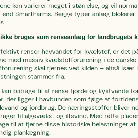
ene kan varierer meget i størrelse, og vil norma
 end SmartFarms. Begge typer anlæg blokerer fo
ds.
 ikke bruges som renseanlæg for landbrugets k
fektivt renser havvandet for kvælstof, er det 
erne med massiv kvælstofforurening i de danske 
orurening skal fjernes ved kilden – altså især 
stningen stammer fra.
an bidrage til at rense fjorde og kystvande f
r, der ligger i havbunden som følge af fortidens
devand og jordbrug. De næringsstoffer bliver nem
drager til algevækst og iltsvind. Med rette place
e til at fjerne disse historiske belastninger af
ndig planlægning.