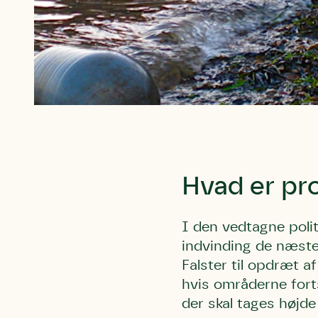
Du skrive
Du skri
Du skriver 
Storken t
Linie 
Første pun
Test
Endelig er
Hvad er p
Hjørr
et godt hj
Linie 
der nok er
I den vedtagne polit
af de dans
indvinding de næste
Den store 
Falster til opdræt af
brumbass
hvis områderne forts
kalder den
der skal tages højde 
Andet pun