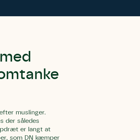
 med
 omtanke
efter muslinger.
es der således
opdræt er langt at
kaber, som DN kæmper