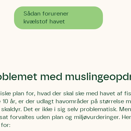
Sådan forurener
kvælstof havet
Storken tilbage ti
Skriv under (hjø
r under på
ver under på
Sund Limfjord
under på
ilbage til Kolding
1
Fornavn
Fornavn
kt
Fornavn
 kvashegnet også
roblemet med muslingeopd
ing
em for jordhumle,
Efternavn
Efternavn
2
Efternavn
 den mest kendte
iske plan for, hvad der skal ske med havet af fi
ke humlebiarter.
 10 år, er der udlagt havområder på størrelse m
humlebi – eller
Email
Email
Email
 skaldyr. Det er ikke i sig selv problematisk. Men
e som mange
at forvaltes uden plan og miljøvurderinger. He
.
for:
kt
Telefon
Telefon
Telefon