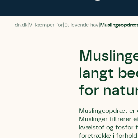
dn.dk
Vi kæmper for
Et levende hav
Muslingeopdræ
Musling
langt b
for natu
Muslingeopdræt er et
Muslinger filtrerer 
kvælstof og fosfor f
foretrække i forhol