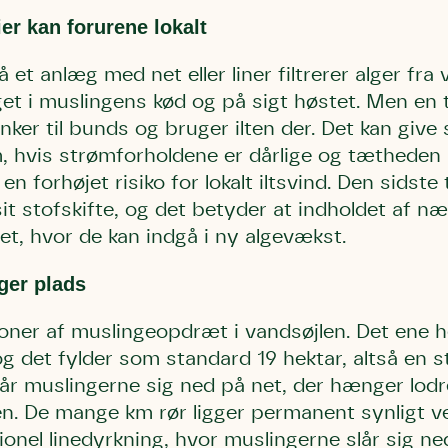
bestøver effektivt
er kan forurene lokalt
g afgrøder i din
Danmarks Naturfredningsforening
Danmarks Naturfredningsfore
et anlæg med net eller liner filtrerer alger fra 
Danmarks Naturfredningsforening må gerne 
kontakte mig med nyt om sagen samt
gerne kontakte mig med nyt om sagen
get i muslingens kød og på sigt høstet. Men en
mig med nyt om sagen samt fremtidige
fremtidige underskriftindsamlinge
samt fremtidige underskriftin
underskriftindsamlinger og andre stø
nker til bunds og bruger ilten der. Det kan give 
støttemuligheder. Jeg kan til enhver tid
og andre støttemuligheder. Jeg kan til
Jeg kan til enhver tid tilbagekalde d
 hvis strømforholdene er dårlige og tætheden a
tilbagekalde dette samtykke ved 
enhver tid tilbagekalde dette
at kontakte persondata@dn.dk
persondata@dn.dk
ved at kontakte persond
n forhøjet risiko for lokalt iltsvind. Den sidste
it stofskifte, og det betyder at indholdet af næ
Skriv under nu
Skriv under nu
Skriv under nu
øet, hvor de kan indgå i ny algevækst.
ger plads
ioner af muslingeopdræt i vandsøjlen. Det ene 
 det fylder som standard 19 hektar, altså en s
år muslingerne sig ned på net, der hænger lodre
den. De mange km rør ligger permanent synligt 
ionel linedyrkning, hvor muslingerne slår sig ne