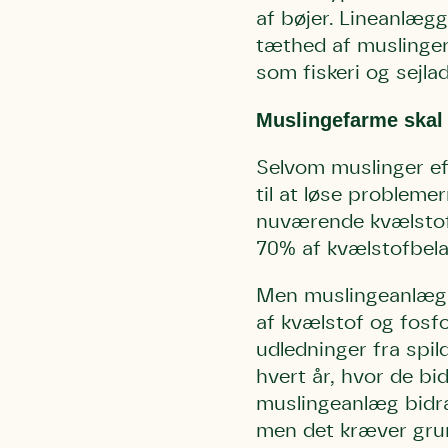
af bøjer. Lineanlægg
tæthed af muslinger
som fiskeri og sejla
Muslingefarme skal
Selvom muslinger ef
til at løse problem
nuværende kvælstoff
70% af kvælstofbela
Men muslingeanlæg k
af kvælstof og fosfo
udledninger fra spil
hvert år, hvor de bi
muslingeanlæg bidrag
men det kræver gru