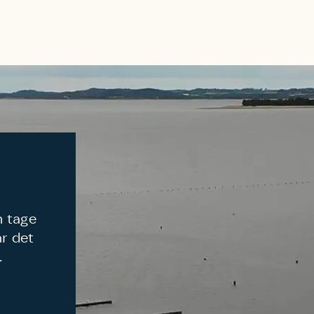
m tage
ar det
.