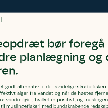
t
eopdræt bør foregå
edre planlægning og
ren.
 godt alternativ til det skadelige skrabefiskeri 
effektivt alger fra vandet og når de høstes fjern
ra vandmiljøet, hvilket er positivt, og muslinge
d til muslingefiskeri med bundskrabende reds