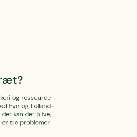
l Kolding
rring)
ræt?
skeri og ressource-
ed Fyn og Lolland-
 det kan det blive,
r er tre problemer