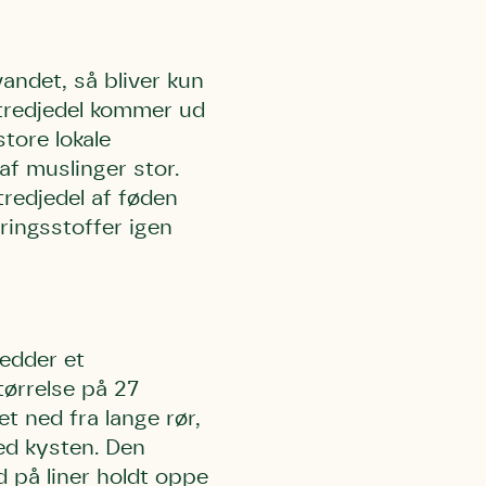
 må gerne
ning må
vandet, så bliver kun
kontakte
 tredjedel kommer ud
r og andre
dsamlinger
ttemuligheder.
store lokale
ette samtykke ved
f muslinger stor.
at kontakte
 samtykke
ata@dn.dk
 tredjedel af føden
ringsstoffer igen
hedder et
tørrelse på 27
t ned fra lange rør,
ved kysten. Den
d på liner holdt oppe