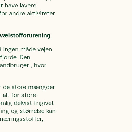
lt have lavere
r andre aktiviteter
vælstofforurening
på ingen måde vejen
fjorde. Den
landbruget , hvor
or de store mængder
 alt for store
lig delvist frigivet
ring og størrelse kan
 næringsstoffer,